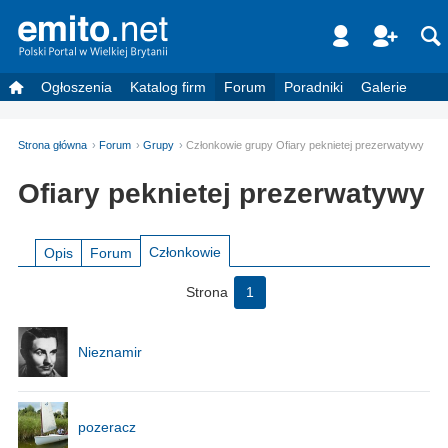
Ogłoszenia
Katalog firm
Forum
Poradniki
Galerie
Strona główna
Forum
Grupy
Członkowie grupy Ofiary peknietej prezerwatywy
Ofiary peknietej prezerwatywy
Członkowie
Opis
Forum
Strona
1
Nieznamir
pozeracz