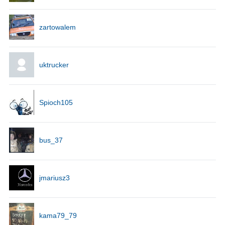
zartowalem
uktrucker
Spioch105
bus_37
jmariusz3
kama79_79