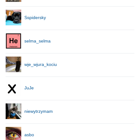
Sspidersky
selma_selma
wje_wjura_kociu
JuJe
niewytrzymam
asbo