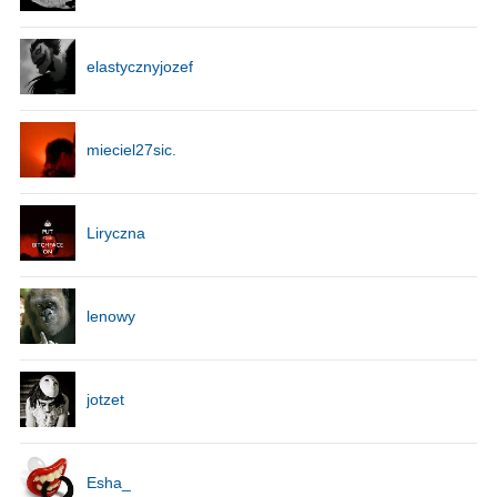
elastycznyjozef
mieciel27sic.
Liryczna
lenowy
jotzet
Esha_