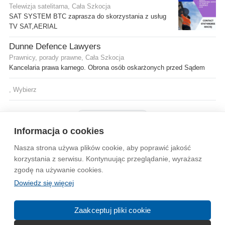
Telewizja satelitarna, Cała Szkocja
SAT SYSTEM BTC zaprasza do skorzystania z usług
TV SAT,AERIAL
Dunne Defence Lawyers
Prawnicy, porady prawne, Cała Szkocja
Kancelaria prawa karnego. Obrona osób oskarżonych przed Sądem
, Wybierz
Pokaż więcej firm
Informacja o cookies
Nasza strona używa plików cookie, aby poprawić jakość
Wytyczne dla społeczności
Regulamin
Prywatność
korzystania z serwisu. Kontynuując przeglądanie, wyrażasz
zgodę na używanie cookies.
Reklama
Kontakt
Information in English
Dowiedz się więcej
© 2004-2026 Emito.net
Zaakceptuj pliki cookie