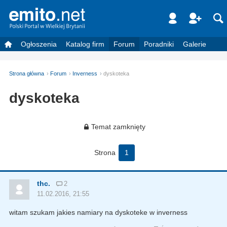
Ogłoszenia
Katalog firm
Forum
Poradniki
Galerie
Strona główna
Forum
Inverness
dyskoteka
dyskoteka
Temat zamknięty
Strona
1
thc.
2
11.02.2016, 21:55
witam szukam jakies namiary na dyskoteke w inverness