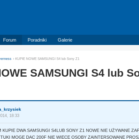
Forum
Poradniki
Galerie
verness
KUPIE NOWE SAMSUNGI S4 lub Sony Z1
NOWE SAMSUNGI S4 lub So
_krzysiek
2014, 18:33
 KUPIE DWA SAMSUNGI S4LUB SONY Z1 NOWE NIE UŻYWANE ZA
TUKI MOGE DAC 200F NIE WIECE OSOBY ZAINTERSOWANE PROS