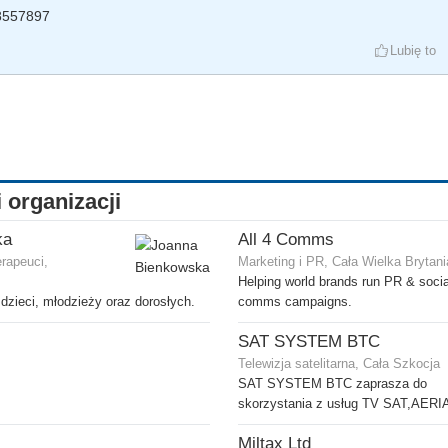
8557897
Lubię to
i organizacji
ka
All 4 Comms
rapeuci,
Marketing i PR, Cała Wielka Brytani
Helping world brands run PR & soci
dzieci, młodzieży oraz dorosłych.
comms campaigns.
SAT SYSTEM BTC
Telewizja satelitarna, Cała Szkocja
SAT SYSTEM BTC zaprasza do
skorzystania z usług TV SAT,AERI
Miltax Ltd