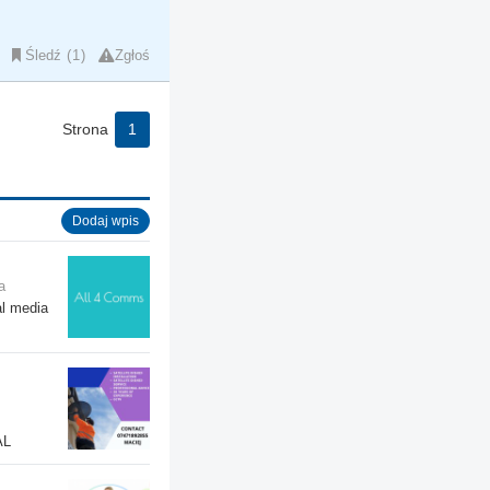
Śledź
1
Zgłoś
Strona
1
Dodaj wpis
a
al media
AL