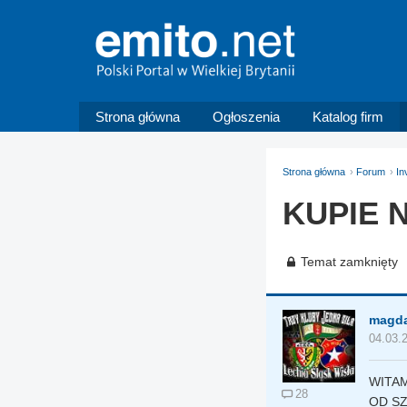
Strona główna
Ogłoszenia
Katalog firm
Strona główna
Forum
In
KUPIE 
Temat zamknięty
magda
04.03.
WITAM
28
OD SZ