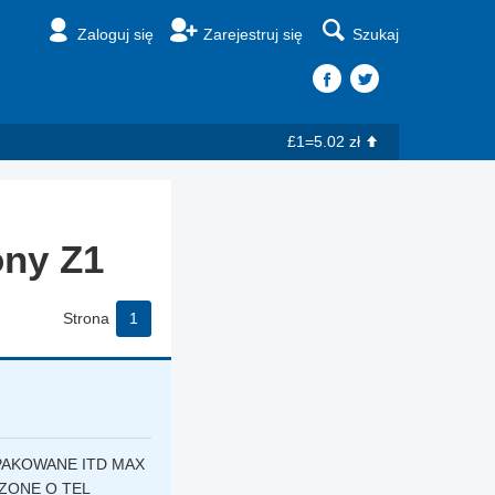
Zaloguj się
Zarejestruj się
Szukaj
£1=5.02 zł
ny Z1
Strona
1
PAKOWANE ITD MAX
ZONE O TEL