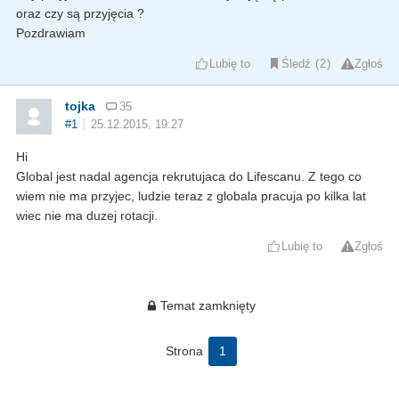
oraz czy są przyjęcia ?
Pozdrawiam
Lubię to
Śledź
2
Zgłoś
tojka
35
#1
25.12.2015, 19:27
Hi
Global jest nadal agencja rekrutujaca do Lifescanu. Z tego co
wiem nie ma przyjec, ludzie teraz z globala pracuja po kilka lat
wiec nie ma duzej rotacji.
Lubię to
Zgłoś
Temat zamknięty
Strona
1