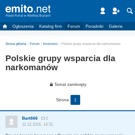
Ogłoszenia
Katalog firm
Forum
Poradniki
Galerie
Strona główna
Forum
Inverness
Polskie grupy wsparcia dla narkomanów
Polskie grupy wsparcia dla
narkomanów
Temat zamknięty
Strona
1
Bart666
2
11.12.2016, 14:31