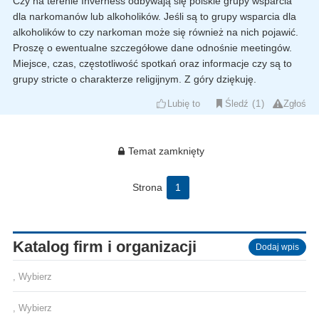
Czy na terenie Inverness odbywają się polskie grupy wsparcia
dla narkomanów lub alkoholików. Jeśli są to grupy wsparcia dla
alkoholików to czy narkoman może się również na nich pojawić.
Proszę o ewentualne szczegółowe dane odnośnie meetingów.
Miejsce, czas, częstotliwość spotkań oraz informacje czy są to
grupy stricte o charakterze religijnym. Z góry dziękuję.
Lubię to
Śledź
1
Zgłoś
Temat zamknięty
Strona
1
Katalog firm i organizacji
Dodaj wpis
, Wybierz
, Wybierz