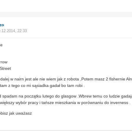
zo
.12.2014, 22:33
je
rrow
Street
 dalej w nairn jest ale nie wiem jak z robota ,Potem masz 2 fishernie Aln
 tam z tego co mi sąsiadka gadał bo tam robi .
d spadam na początku lutego do glasgow .Wbrew temu co ludzie gadaj
e większy wybór pracy i tańsze mieszkania w porównaniu do inverness .
obisz jak uważasz