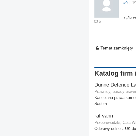
#9
19
7,75 w
6
Temat zamknięty
Katalog firm 
Dunne Defence L
Prawnicy, porady prawn
Kancelaria prawa karn
Sądem
raf vann
Przeprowadzki, Cała Wi
Odprawy celne z UK do 