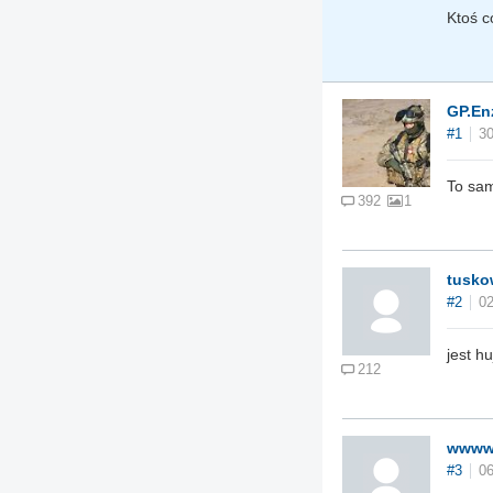
Ktoś c
GP.En
#1
30
To sam
392
1
tusko
#2
02
jest hu
212
www
#3
06