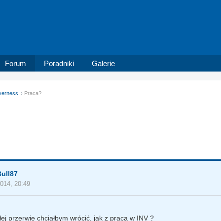
Forum
Poradniki
Galerie
verness
Praca?
ull87
2014, 20:49
ej przerwie chciałbym wrócić, jak z pracą w INV ?