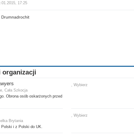
.01.2015, 17:25
 Drumnadrochit
i organizacji
awyers
, Wybierz
e, Cała Szkocja
ego. Obrona osób oskarżonych przed
, Wybierz
elka Brytania
Polski i z Polski do UK.