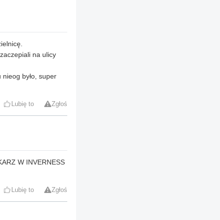
ielnicę.
aczepiali na ulicy
 nieog było, super
Lubię to
Zgłoś
EKARZ W INVERNESS
Lubię to
Zgłoś