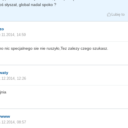
oś słyszał, global nadal spoko ?
Lubię to
zo
.11.2014, 14:59
o nic specjalnego sie nie ruszyło,Tez zalezy czego szukasz.
waty
.12.2014, 12:26
jnia
wwww
.12.2014, 08:57