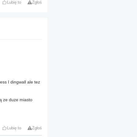
Lubię to
Zgłoś
ess I dingwall ale tez
ą ze duze miasto
Lubię to
Zgłoś