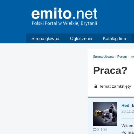
Strona główna
Ogłoszenia
Katalog firm
Strona główna
Forum
In
Praca?
Temat zamknięty
Red_B
28.11.
Witam
3 104
Po mał