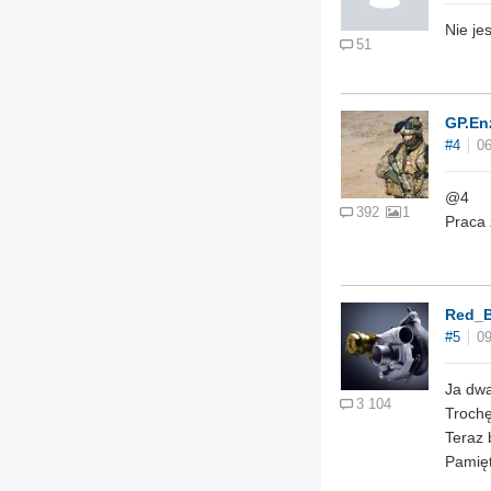
Nie je
51
GP.En
#4
06
@4
392
1
Praca 
Red_B
#5
09
Ja dwa
3 104
Trochę
Teraz 
Pamięt