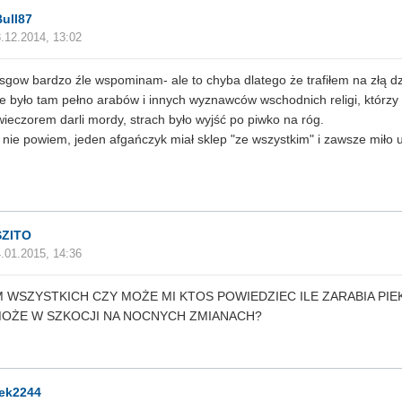
ull87
.12.2014, 13:02
sgow bardzo źle wspominam- ale to chyba dlatego że trafiłem na złą dz
 było tam pełno arabów i innych wyznawców wschodnich religi, którzy z
 wieczorem darli mordy, strach było wyjść po piwko na róg.
nie powiem, jeden afgańczyk miał sklep "ze wszystkim" i zawsze miło u
SZITO
.01.2015, 14:36
 WSZYSTKICH CZY MOŻE MI KTOS POWIEDZIEC ILE ZARABIA PI
MOŻE W SZKOCJI NA NOCNYCH ZMIANACH?
iek2244