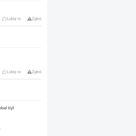
Lubię to
Zgłoś
Lubię to
Zgłoś
bal był.
.