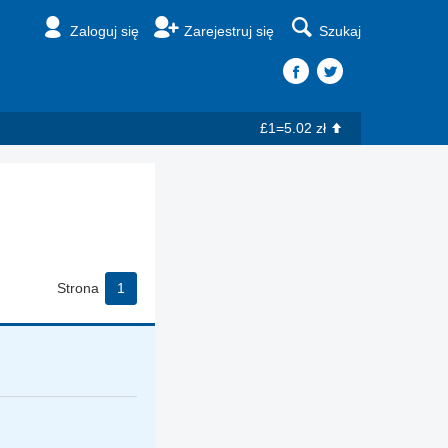
Zaloguj się
Zarejestruj się
Szukaj
£1=5.02 zł
Strona
1