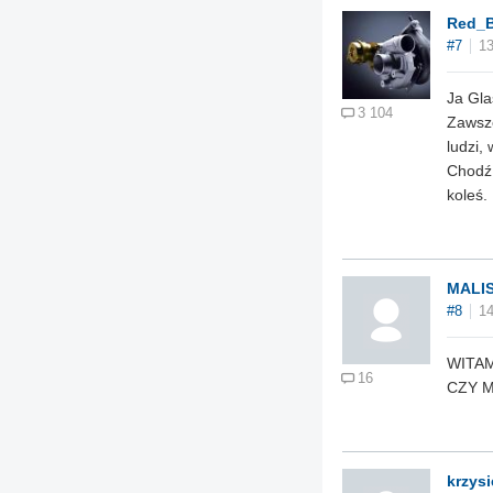
Red_B
#7
13
Ja Gla
3 104
Zawsze
ludzi,
Chodź 
koleś.
MALI
#8
14
WITAM
16
CZY 
krzys