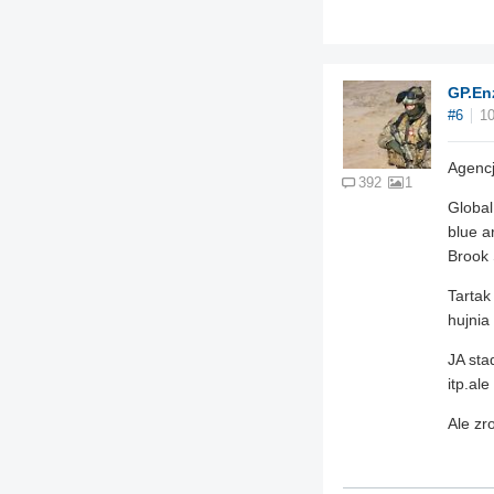
GP.En
#6
10
Agenc
392
1
Global
blue a
Brook 
Tartak
hujnia
JA sta
itp.al
Ale zr