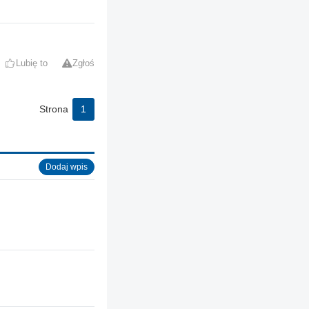
Lubię to
Zgłoś
Strona
1
Dodaj wpis