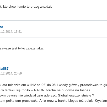
st, kto chce i umie to pracę znajdzie.
zo
.12.2014, 15:51
zawsze jest tylko zalezy jaka.
ull87
.12.2014, 20:59
 lata mieszkałem w INV od 06' do 08' i wtedy główny pracodawca to glo
 w tartaku się robiło w NAIRN, torchę na budowie na Inshes.
bym pewnie nie wiedział gzie uderzyć. Global jeszcze istnieje ?
am polka tam pracowała- Ania oraz w banku Lloyds też polak- Krystian