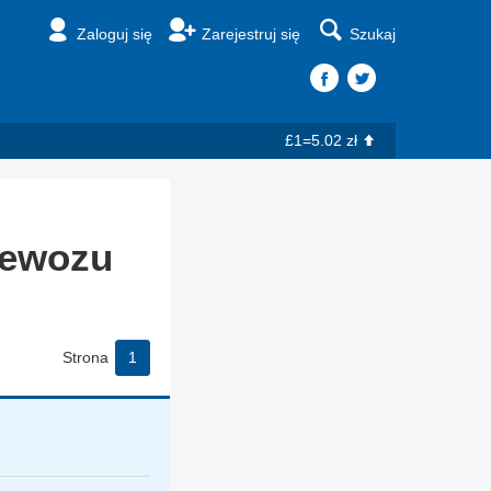
Zaloguj się
Zarejestruj się
Szukaj
£1=5.02 zł
zewozu
Strona
1