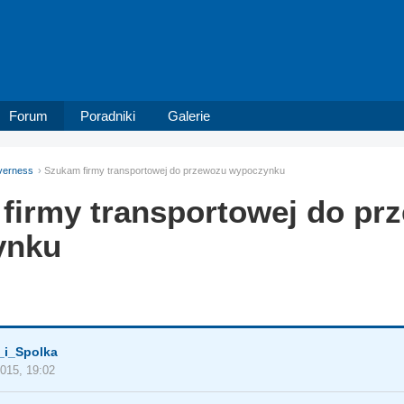
Forum
Poradniki
Galerie
verness
Szukam firmy transportowej do przewozu wypoczynku
firmy transportowej do pr
ynku
_i_Spolka
2015, 19:02