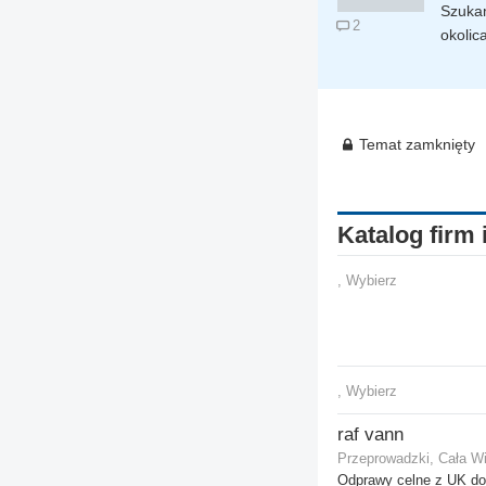
Szukam
2
okolic
Temat zamknięty
Katalog firm 
, Wybierz
, Wybierz
raf vann
Przeprowadzki, Cała Wi
Odprawy celne z UK do 