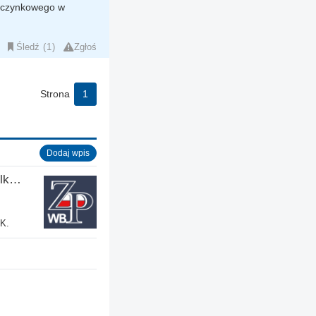
poczynkowego w
Śledź
1
Zgłoś
Strona
1
Dodaj wpis
Zjednoczenie Polskie w Wielkiej Brytanii
UK.