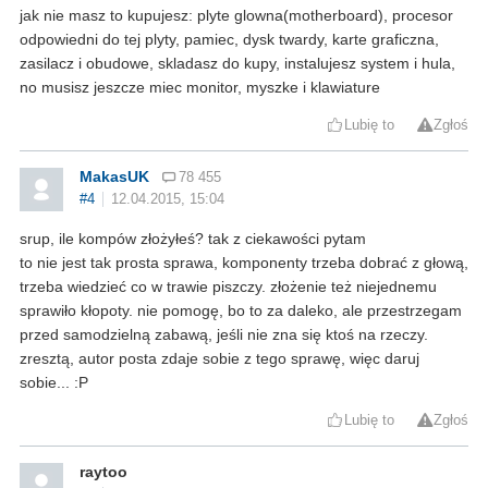
jak nie masz to kupujesz: plyte glowna(motherboard), procesor
odpowiedni do tej plyty, pamiec, dysk twardy, karte graficzna,
zasilacz i obudowe, skladasz do kupy, instalujesz system i hula,
no musisz jeszcze miec monitor, myszke i klawiature
Lubię to
Zgłoś
MakasUK
78 455
#4
12.04.2015, 15:04
srup, ile kompów złożyłeś? tak z ciekawości pytam
to nie jest tak prosta sprawa, komponenty trzeba dobrać z głową,
trzeba wiedzieć co w trawie piszczy. złożenie też niejednemu
sprawiło kłopoty. nie pomogę, bo to za daleko, ale przestrzegam
przed samodzielną zabawą, jeśli nie zna się ktoś na rzeczy.
zresztą, autor posta zdaje sobie z tego sprawę, więc daruj
sobie... :P
Lubię to
Zgłoś
raytoo