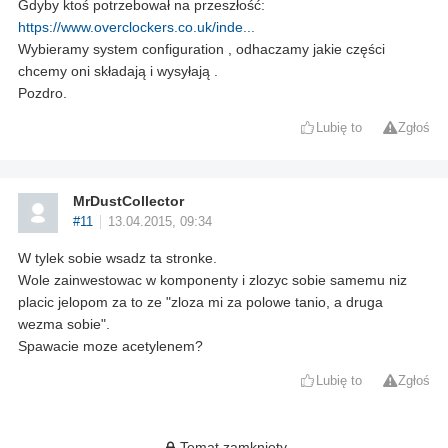
Gdyby ktoś potrzebował na przeszłość:
https://www.overclockers.co.uk/inde...
Wybieramy system configuration , odhaczamy jakie części
chcemy oni składają i wysyłają .
Pozdro.
Lubię to
Zgłoś
MrDustCollector
#11
13.04.2015, 09:34
W tylek sobie wsadz ta stronke.
Wole zainwestowac w komponenty i zlozyc sobie samemu niz
placic jelopom za to ze "zloza mi za polowe tanio, a druga
wezma sobie".
Spawacie moze acetylenem?
Lubię to
Zgłoś
Temat zamknięty