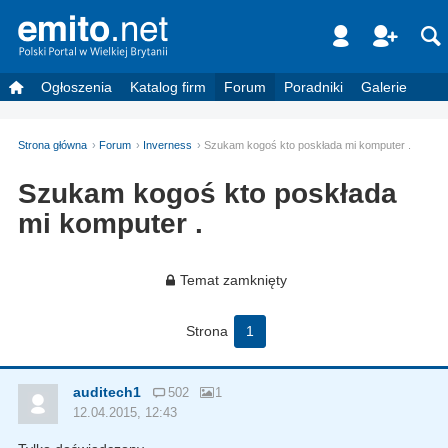
Ogłoszenia
Katalog firm
Forum
Poradniki
Galerie
Strona główna
Forum
Inverness
Szukam kogoś kto poskłada mi komputer .
Szukam kogoś kto poskłada
mi komputer .
Temat zamknięty
Strona
1
auditech1
502
1
12.04.2015, 12:43