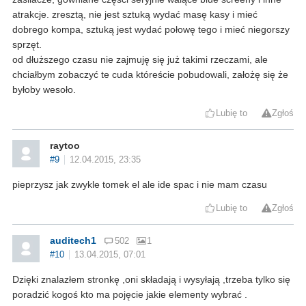
atrakcje. zresztą, nie jest sztuką wydać masę kasy i mieć
dobrego kompa, sztuką jest wydać połowę tego i mieć niegorszy
sprzęt.
od dłuższego czasu nie zajmuję się już takimi rzeczami, ale
chciałbym zobaczyć te cuda któreście pobudowali, założę się że
byłoby wesoło.
Lubię to
Zgłoś
raytoo
#9
12.04.2015, 23:35
pieprzysz jak zwykle tomek el ale ide spac i nie mam czasu
Lubię to
Zgłoś
auditech1
502
1
#10
13.04.2015, 07:01
Dzięki znalazłem stronkę ,oni składają i wysyłają ,trzeba tylko się
poradzić kogoś kto ma pojęcie jakie elementy wybrać .