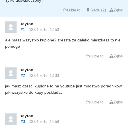
Tylko doświadczony .
Lubię to
Śledź
2
Zgłoś
raytoo
#1
12.04.2015, 12:50
ale masz wszystko kupione? zreszta za daleko mieszkasz to nie
pomoge
Lubię to
Zgłoś
raytoo
#2
12.04.2015, 13:33
jak masz czesci kupione to na youtube jest mnostwo poradnikow
jak wszystko do kupy poskladac
Lubię to
Zgłoś
raytoo
#3
12.04.2015, 14:58