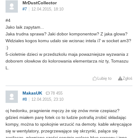
MrDustCollector
#7
12.04.2015, 18:10
#4
Jako laik zapytam...
Jaka trudna sprawa? Jaki dobor komponentow? Z jaka glowa?
Widziales kogos komu udalo sie wcisnac intela i7 w socket am3?
:)
5-cioletnie dzieci w przedszkolu maja powazniejsze wyzwania z
doborem olowkow do kolorowania elementarza niz ty, Tomaszu
L.
Lubię to
Zgłoś
MakasUK
78 455
#8
12.04.2015, 23:10
oj hedonku, pragnienie męczy że się znów mnie czepiasz?
gdzieś miałem parę fotek co to ludzie potrafią zrobić składając
kompy, można to spokojnie wrzucić na demoty. kable wkręcające
się w wentylatory, przegrzewające się skrzynki, palące się
zasilacze, gówniane części seryjnie walące blue screeny i inne