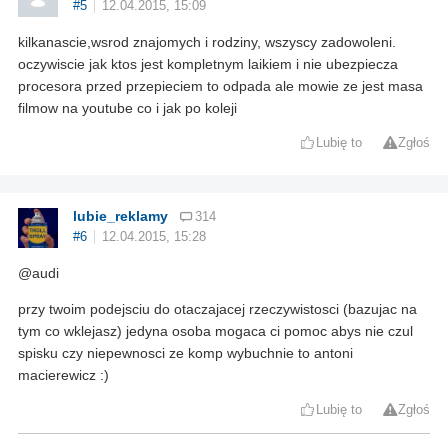
#5
12.04.2015, 15:09
kilkanascie,wsrod znajomych i rodziny, wszyscy zadowoleni.
oczywiscie jak ktos jest kompletnym laikiem i nie ubezpiecza
procesora przed przepieciem to odpada ale mowie ze jest masa
filmow na youtube co i jak po koleji
Lubię to
Zgłoś
lubie_reklamy
314
#6
12.04.2015, 15:28
@audi
przy twoim podejsciu do otaczajacej rzeczywistosci (bazujac na
tym co wklejasz) jedyna osoba mogaca ci pomoc abys nie czul
spisku czy niepewnosci ze komp wybuchnie to antoni
macierewicz :)
Lubię to
Zgłoś