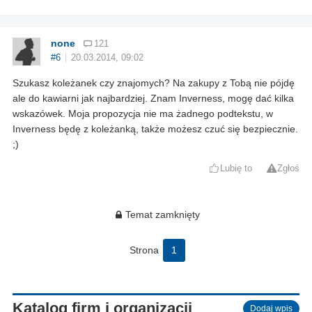
none
121
#6
20.03.2014, 09:02
Szukasz koleżanek czy znajomych? Na zakupy z Tobą nie pójdę
ale do kawiarni jak najbardziej. Znam Inverness, mogę dać kilka
wskazówek. Moja propozycja nie ma żadnego podtekstu, w
Inverness będę z koleżanką, także możesz czuć się bezpiecznie.
;)
Lubię to
Zgłoś
Temat zamknięty
Strona
1
Katalog firm i organizacji
Dodaj wpis