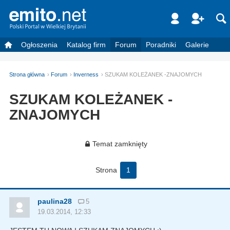
Ogłoszenia
Katalog firm
Forum
Poradniki
Galerie
Strona główna
Forum
Inverness
SZUKAM KOLEŻANEK -ZNAJOMYCH
SZUKAM KOLEŻANEK -
ZNAJOMYCH
Temat zamknięty
Strona
1
paulina28
5
19.03.2014, 12:33