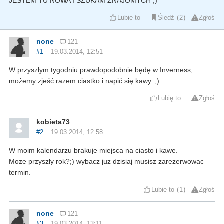
JESTEM TU NOWA I SZUKAM ZNAJOMYCH ;)
Lubię to
Śledź
2
Zgłoś
none
121
#1
19.03.2014, 12:51
W przyszłym tygodniu prawdopodobnie będę w Inverness,
możemy zjeść razem ciastko i napić się kawy. ;)
Lubię to
Zgłoś
kobieta73
#2
19.03.2014, 12:58
W moim kalendarzu brakuje miejsca na ciasto i kawe.
Moze przyszly rok?;) wybacz juz dzisiaj musisz zarezerwowac
termin.
Lubię to
1
Zgłoś
none
121
#3
19.03.2014, 13:11