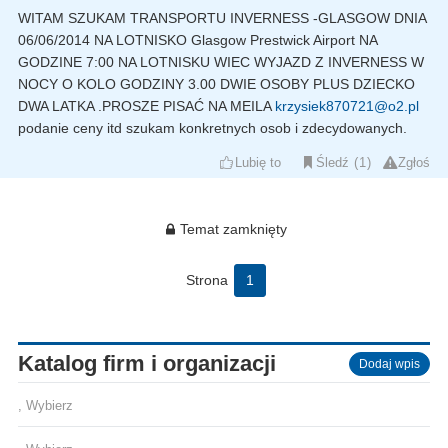
WITAM SZUKAM TRANSPORTU INVERNESS -GLASGOW DNIA
06/06/2014 NA LOTNISKO Glasgow Prestwick Airport NA
GODZINE 7:00 NA LOTNISKU WIEC WYJAZD Z INVERNESS W
NOCY O KOLO GODZINY 3.00 DWIE OSOBY PLUS DZIECKO
DWA LATKA .PROSZE PISAĆ NA MEILA
krzysiek870721@o2.pl
podanie ceny itd szukam konkretnych osob i zdecydowanych.
Lubię to
Śledź
1
Zgłoś
Temat zamknięty
Strona
1
Katalog firm i organizacji
Dodaj wpis
, Wybierz