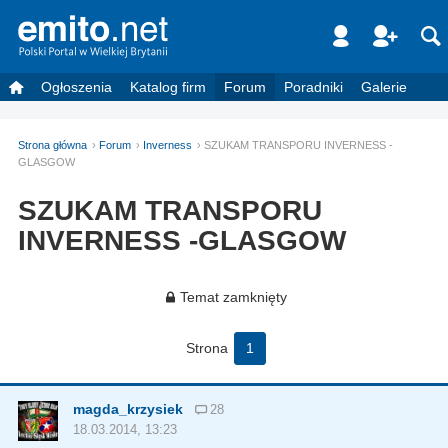
Ogłoszenia
Katalog firm
Forum
Poradniki
Galerie
Strona główna
Forum
Inverness
SZUKAM TRANSPORU INVERNESS -
GLASGOW
SZUKAM TRANSPORU
INVERNESS -GLASGOW
Temat zamknięty
Strona
1
magda_krzysiek
28
18.03.2014, 13:23