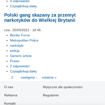
4 odpowiedzi
Czytaj&nbsp;dalej
Polski gang skazany za przemyt
narkotyków do Wielkiej Brytanii
czw., 25/03/2021 - 18:45
Border Force
Metropolitan Police
narkotyki
policja
Generic article
Prawo
2 odpowiedzi
Czytaj&nbsp;dalej
1
2
następna ›
ostatnia »
O nas
Wytyczne dla społeczności
Reklama
Regulamin
Kontakt