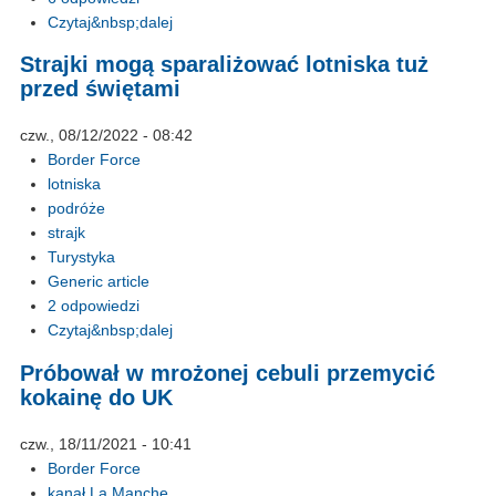
Czytaj&nbsp;dalej
Strajki mogą sparaliżować lotniska tuż
przed świętami
czw., 08/12/2022 - 08:42
Border Force
lotniska
podróże
strajk
Turystyka
Generic article
2 odpowiedzi
Czytaj&nbsp;dalej
Próbował w mrożonej cebuli przemycić
kokainę do UK
czw., 18/11/2021 - 10:41
Border Force
kanał La Manche