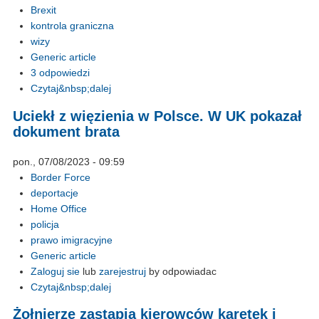
Brexit
kontrola graniczna
wizy
Generic article
3 odpowiedzi
Czytaj&nbsp;dalej
Uciekł z więzienia w Polsce. W UK pokazał
dokument brata
pon., 07/08/2023 - 09:59
Border Force
deportacje
Home Office
policja
prawo imigracyjne
Generic article
Zaloguj sie
lub
zarejestruj
by odpowiadac
Czytaj&nbsp;dalej
Żołnierze zastąpią kierowców karetek i