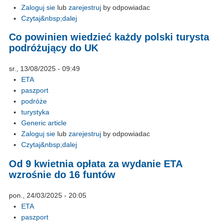
Zaloguj sie
lub
zarejestruj
by odpowiadac
Czytaj&nbsp;dalej
Co powinien wiedzieć każdy polski turysta
podróżujący do UK
sr., 13/08/2025 - 09:49
ETA
paszport
podróże
turystyka
Generic article
Zaloguj sie
lub
zarejestruj
by odpowiadac
Czytaj&nbsp;dalej
Od 9 kwietnia opłata za wydanie ETA
wzrośnie do 16 funtów
pon., 24/03/2025 - 20:05
ETA
paszport