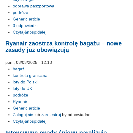
odprawa paszportowa
podróże
Generic article
3 odpowiedzi
Czytaj&nbsp;dalej
Ryanair zaostrza kontrolę bagażu – nowe
zasady już obowiązują
pon., 03/03/2025 - 12:13
bagaż
kontrola graniczna
loty do Polski
loty do UK
podróże
Ryanair
Generic article
Zaloguj sie
lub
zarejestruj
by odpowiadac
Czytaj&nbsp;dalej
Intensywne opady śniegu paraliżują