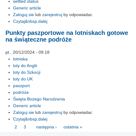
settled status
Generic article
Zaloguj sie
lub
zarejestruj
by odpowiadac
Czytaj&nbsp;dalej
Punkty paszportowe na lotniskach gotowe
na świąteczne podróże
pt., 20/12/2024 - 09:18
lotniska
loty do Anglii
loty do Szkocji
loty do UK
paszport
podróże
Święta Bożego Narodzenia
Generic article
Zaloguj sie
lub
zarejestruj
by odpowiadac
Czytaj&nbsp;dalej
1
2
3
następna ›
ostatnia »