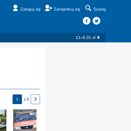
Zaloguj się
Zarejestruj się
Szukaj
£1=5.01 zł
1
z
6