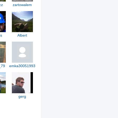
cz
zartowalem
is
Albert
_79
emka30051993
gerg