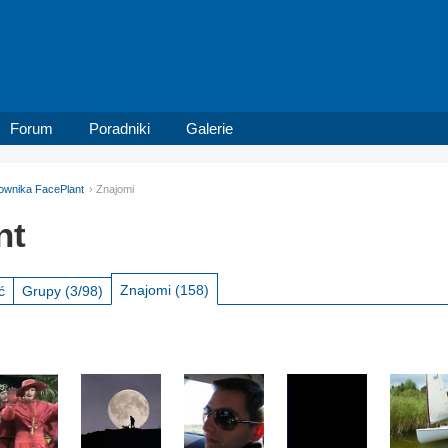
Forum
Poradniki
Galerie
kownika FacePlant
Znajomi
nt
Znajomi
(158)
ć
Grupy
(3/98)