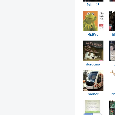
fallon43
RidKro
f
dorocina
radnor
Pi