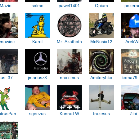
Mazio
salmo
pawel1401
Opium
pozera
ilmowiec
Karol
Mr_Azathoth
McNusia12
ArekW
bus_37
jmariusz3
nnaximus
Amitorybka
kama79
otrusPan
sgeezus
Konrad.W
frazesus
Zibi