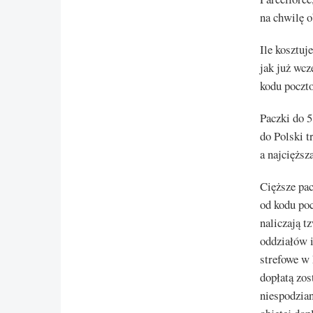
na chwilę o
Ile kosztuj
jak już wcz
kodu poczt
Paczki do 5
do Polski t
a najcięższ
Cięższe pac
od kodu poc
naliczają t
oddziałów i
strefowe w 
dopłatą zos
niespodzian