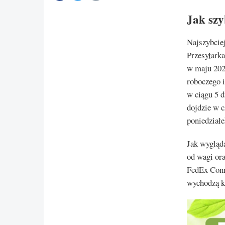
Jak szy
Najszybciej
Przesyłarka
w maju 202
roboczego i
w ciągu 5 d
dojdzie w 
poniedziałe
Jak wygląda
od wagi or
FedEx Conne
wychodzą k