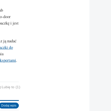
ub
to-door
czkę i jest
z ją nadać
aczki do
nia
ekspertami
.
Lubię to
1
Dodaj wpis