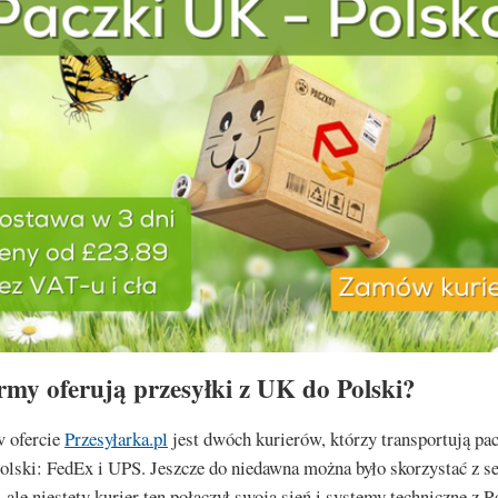
irmy oferują przesyłki z UK do Polski?
w ofercie
Przesyłarka.pl
jest dwóch kurierów, którzy transportują pac
olski: FedEx i UPS. Jeszcze do niedawna można było skorzystać z s
, ale niestety kurier ten połączył swoją sień i systemy techniczne z R