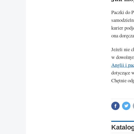
Paczki do 
samodzieln
kurier podj
ona doręcza
Jeżeli nie 
w dowolnym
Anglii i pa
dotyczące 
Chętnie odp
Katalog