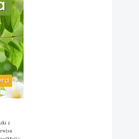
zki z
erwisu
oyalMail i