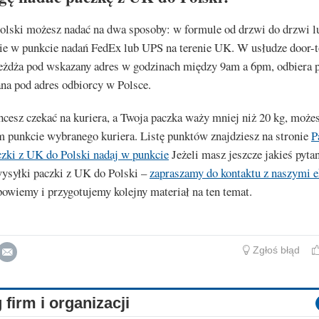
Polski możesz nadać na dwa sposoby: w formule od drzwi do drzwi l
ie w punkcie nadań FedEx lub UPS na terenie UK. W usłudze door-
eżdża pod wskazany adres w godzinach między 9am a 6pm, odbiera pa
na pod adres odbiorcy w Polsce.
chcesz czekać na kuriera, a Twoja paczka waży mniej niż 20 kg, możes
 punkcie wybranego kuriera. Listę punktów znajdziesz na stronie
P
czki z UK do Polski nadaj w punkcie
Jeżeli masz jeszcze jakieś pyta
wysyłki paczki z UK do Polski –
zapraszamy do kontaktu z naszymi 
owiemy i przygotujemy kolejny materiał na ten temat.
Zgłoś błąd
 firm i organizacji