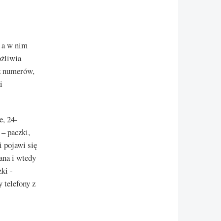
 a w nim
żliwia
 z numerów,
i
e, 24-
– paczki,
i pojawi się
ana i wtedy
ki -
 telefony z