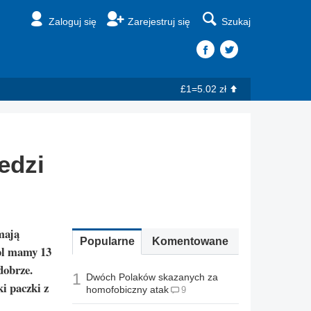
Zaloguj się
Zarejestruj się
Szukaj
£1=5.02 zł
edzi
mają
Popularne
Komentowane
.pl mamy 13
dobrze.
1
Dwóch Polaków skazanych za
i paczki z
homofobiczny atak
9