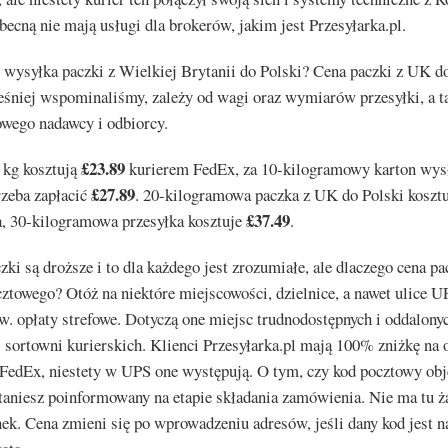
becną nie mają usługi dla brokerów, jakim jest Przesyłarka.pl.
e wysyłka paczki z Wielkiej Brytanii do Polski? Cena paczki z UK do
eśniej wspominaliśmy, zależy od wagi oraz wymiarów przesyłki, a t
owego nadawcy i odbiorcy.
£23.89
 kg kosztują
kurierem FedEx, za 10-kilogramowy karton wys
£27.89
rzeba zapłacić
. 20-kilogramowa paczka z UK do Polski koszt
£37.49
a, 30-kilogramowa przesyłka kosztuje
.
zki są droższe i to dla każdego jest zrozumiałe, ale dlaczego cena pa
ztowego? Otóż na niektóre miejscowości, dzielnice, a nawet ulice U
zw. opłaty strefowe. Dotyczą one miejsc trudnodostępnych i oddalony
 sortowni kurierskich. Klienci Przesyłarka.pl mają 100% zniżkę na 
FedEx, niestety w UPS one występują. O tym, czy kod pocztowy obję
taniesz poinformowany na etapie składania zamówienia. Nie ma tu ż
ek. Cena zmieni się po wprowadzeniu adresów, jeśli dany kod jest na