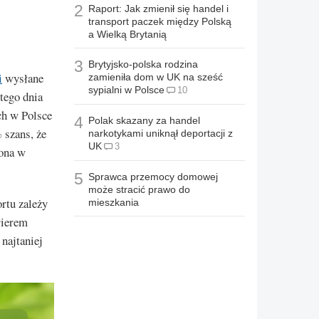
2
Raport: Jak zmienił się handel i
transport paczek między Polską
a Wielką Brytanią
3
Brytyjsko-polska rodzina
i
wysłane
zamieniła dom w UK na sześć
sypialni w Polsce
10
tego dnia
ch w Polsce
4
Polak skazany za handel
 szans, że
narkotykami uniknął deportacji z
UK
3
zona w
5
Sprawca przemocy domowej
może stracić prawo do
rtu zależy
mieszkania
rierem
najtaniej