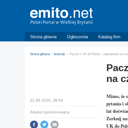
Strona główna
Ogłoszenia
Katalog firm
Strona główna
Artykuły
Paczki z UK do Polski – odpowiedzi na c
Pacz
na c
Mimo, że o
22.05.2026, 08:54
pytania i 
lat doświa
Artykuł sponsorowany
Zerknij na
UK do Pols