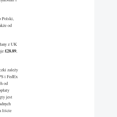
 Polski,
akże od
łany z UK
£28.89
uje
,
czki zależy
PS i FedEx
ch od
opłaty
ty jest
adnych
 liście