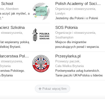
 School
Polish Academy of Social Sciences and Humanities Ltd
nie, Aberdeen
Organizacje i stowarzyszenia,
ba uczyć jak myśleć, a
Londyn
ć."
Jesteśmy dla Polonii i o Polonii
cierz Szkolna
SOS Polonia
i stowarzyszenia,
Organizacje i stowarzyszenia,
Southampton
lat wspieramy polską
Miejsce dla imigrantów
elkiej Brytanii.
poszukujących porad i wsparcia.
Związek Harcerstwa Polskiego w Wielkiej Brytanii
Przesyłarka.pl
i stowarzyszenia,
Przewozy paczek,
Brytania
Cała Wielka Brytania
erstwa Polskiego.
Porównywarka usług kurierskich.
 Brytania
Tanie paczki UK⇆Polska u liderów.
Pokaż więcej firm