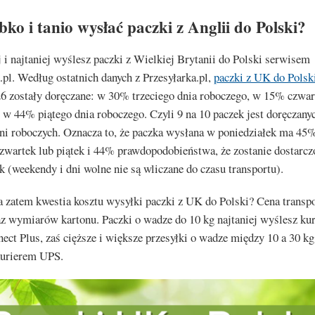
bko i tanio wysłać paczki z Anglii do Polski?
 i najtaniej wyślesz paczki z Wielkiej Brytanii do Polski serwisem
.pl. Według ostatnich danych z Przesyłarka.pl,
paczki z UK do Polsk
6 zostały doręczane: w 30% trzeciego dnia roboczego, w 15% czwar
 w 44% piątego dnia roboczego. Czyli 9 na 10 paczek jest doręczany
ni roboczych. Oznacza to, że paczka wysłana w poniedziałek ma 45%
czwartek lub piątek i 44% prawdopodobieństwa, że zostanie dostarc
k (weekendy i dni wolne nie są wliczane do czasu transportu).
 zatem kwestia kosztu wysyłki paczki z UK do Polski? Cena transpo
az wymiarów kartonu. Paczki o wadze do 10 kg najtaniej wyślesz ku
ct Plus, zaś cięższe i większe przesyłki o wadze między 10 a 30 kg 
urierem UPS.