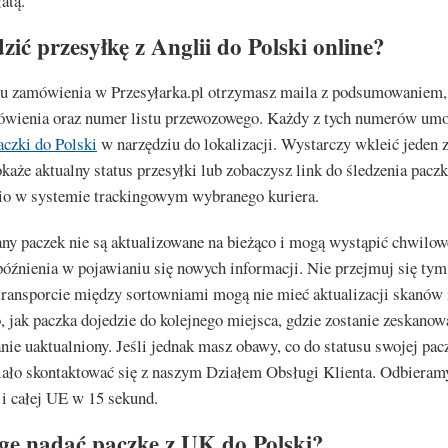
atą.
dzić przesyłkę z Anglii do Polski online?
iu zamówienia w Przesyłarka.pl otrzymasz maila z podsumowaniem,
wienia oraz numer listu przewozowego. Każdy z tych numerów umo
aczki do Polski
w narzędziu do lokalizacji. Wystarczy wkleić jeden
każe aktualny status przesyłki lub zobaczysz link do śledzenia paczk
io w systemie trackingowym wybranego kuriera.
ny paczek nie są aktualizowane na bieżąco i mogą wystąpić chwilow
óźnienia w pojawianiu się nowych informacji. Nie przejmuj się tym 
transporcie między sortowniami mogą nie mieć aktualizacji skanów 
, jak paczka dojedzie do kolejnego miejsca, gdzie zostanie zeskanow
anie uaktualniony. Jeśli jednak masz obawy, co do statusu swojej pacz
ało skontaktować się z naszym Działem Obsługi Klienta. Odbieramy
i całej UE w 15 sekund.
ę nadać paczkę z UK do Polski?