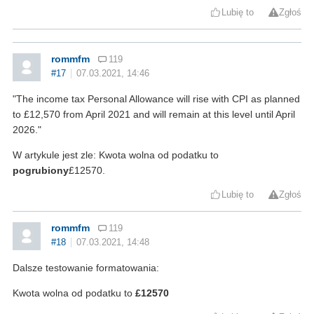
Lubię to
Zgłoś
rommfm
119
#17
07.03.2021, 14:46
"The income tax Personal Allowance will rise with CPI as planned
to £12,570 from April 2021 and will remain at this level until April
2026."
W artykule jest zle: Kwota wolna od podatku to
pogrubiony
£12570.
Lubię to
Zgłoś
rommfm
119
#18
07.03.2021, 14:48
Dalsze testowanie formatowania:
Kwota wolna od podatku to
£12570