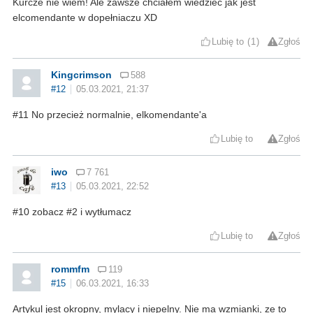
Kurcze nie wiem! Ale zawsze chciałem wiedzieć jak jest
elcomendante w dopełniaczu XD
Lubię to
1
Zgłoś
Kingcrimson
588
#12
05.03.2021, 21:37
#11 No przecież normalnie, elkomendante'a
Lubię to
Zgłoś
iwo
7 761
#13
05.03.2021, 22:52
#10 zobacz #2 i wytłumacz
Lubię to
Zgłoś
rommfm
119
#15
06.03.2021, 16:33
Artykul jest okropny, mylacy i niepelny. Nie ma wzmianki, ze to