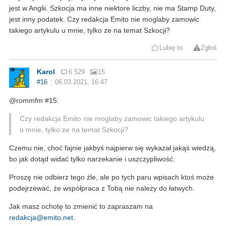
jest w Anglii. Szkocja ma inne niektore liczby, nie ma Stamp Duty,
jest inny podatek. Czy redakcja Emito nie moglaby zamowic
takiego artykulu u mnie, tylko ze na temat Szkocji?
Lubię to
Zgłoś
Karol
6 529
15
#16
06.03.2021, 16:47
@rommfm #15:
Czy redakcja Emito nie moglaby zamowic takiego artykulu
u mnie, tylko ze na temat Szkocji?
Czemu nie, choć fajnie jakbyś najpierw się wykazał jakąś wiedzą,
bo jak dotąd widać tylko narzekanie i uszczypliwość.
Proszę nie odbierz tego źle, ale po tych paru wpisach ktoś może
podejrzewać, że współpraca z Tobą nie należy do łatwych.
Jak masz ochotę to zmienić to zapraszam na
redakcja@emito.net
.