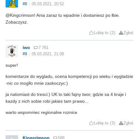
#8
05.03.2021, 20:52
@Kingcrimson! Ania zaraz tu wpadnie i dostaniesz po łbie.
Zobaczysz.
Lubię to
2
Zgłoś
iwo
7 761
#9
05.03.2021, 21:08
super!
komentarze do wygladu, ocena kompetencji po wieku i wygladzie
-nic co mogllo mnie zaskoczyc:)
ja natomiast do tresci:) UK to taki fajny twor, gdzie sa 4 kraje i
kazdy z nich sobie robi jakies tam prawo...
warto wspomniec regionalne roznice
Lubię to
3
Zgłoś
Kingcrimson
588