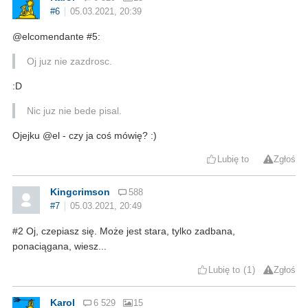
#6
05.03.2021, 20:39
@elcomendante #5:
Oj juz nie zazdrosc.
:D
Nic juz nie bede pisal.
Ojejku @el - czy ja coś mówię? :)
Lubię to
Zgłoś
Kingcrimson
588
#7
05.03.2021, 20:49
#2 Oj, czepiasz się. Może jest stara, tylko zadbana,
ponaciągana, wiesz...
Lubię to
1
Zgłoś
Karol
6 529
15