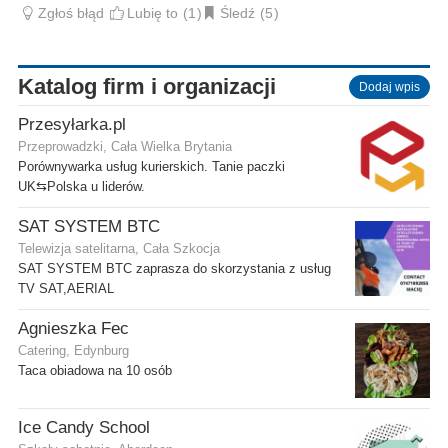
Zgłoś błąd
Lubię to
1
Śledź
5
Katalog firm i organizacji
Dodaj wpis
Przesyłarka.pl
Przeprowadzki, Cała Wielka Brytania
Porównywarka usług kurierskich. Tanie paczki
UK⇆Polska u liderów.
SAT SYSTEM BTC
Telewizja satelitarna, Cała Szkocja
SAT SYSTEM BTC zaprasza do skorzystania z usług
TV SAT,AERIAL
Agnieszka Fec
Catering, Edynburg
Taca obiadowa na 10 osób
Ice Candy School