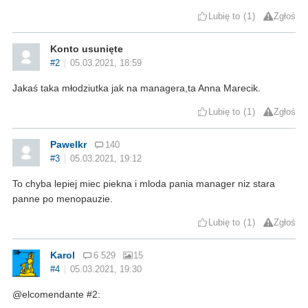
Lubię to
1
Zgłoś
Konto usunięte
#2
05.03.2021, 18:59
Jakaś taka młodziutka jak na managera,ta Anna Marecik.
Lubię to
1
Zgłoś
Pawelkr
140
#3
05.03.2021, 19:12
To chyba lepiej miec piekna i mloda pania manager niz stara
panne po menopauzie.
Lubię to
1
Zgłoś
Karol
6 529
15
#4
05.03.2021, 19:30
@elcomendante #2: