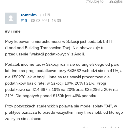
Lubię to
Zgłoś
rommfm
119
#19
08.03.2021, 15:39
#9 i inne
Przy kupowaniu nieruchomosci w Szkocji jest podatek LBTT
(Land and Building Transaction Tax). Nie obowiazuje tu
przedluzenie “wakacji podatkowych” z Anglii.
Podatek income tax w Szkocji rozni sie od angielskiego od paru
lat. Inne sa progi podatkowe: przy £43662 wchodzi sie na 41%, a
nie £50270 jak w Anglii. Inne sa tez stawki procentowe dla
podatnikow basic rate: w Szkocji 19%, 20% I 21%. Progi
podatkowe sa: £14,667 z 19% na 20% oraz £25,296 z 20% na
21%. Dla bogatych ponad £150k jest 46% podatku.
Przy pozyczkach studenckich pojawia sie model splaty "04", w
praktyce oznacza to przede wszystkim inny threshold, od ktorego
zaczyna sie splacac