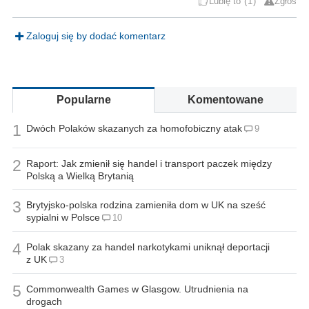
Lubię to
1
Zgłoś
Zaloguj się by dodać komentarz
Popularne
Komentowane
1
Dwóch Polaków skazanych za homofobiczny atak
9
2
Raport: Jak zmienił się handel i transport paczek między
Polską a Wielką Brytanią
3
Brytyjsko-polska rodzina zamieniła dom w UK na sześć
sypialni w Polsce
10
4
Polak skazany za handel narkotykami uniknął deportacji
z UK
3
5
Commonwealth Games w Glasgow. Utrudnienia na
drogach