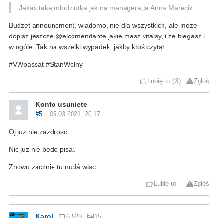
Jakaś taka młodziutka jak na managera,ta Anna Marecik.
Budżet announcment, wiadomo, nie dla wszystkich, ale może
dopisz jeszcze @elcomendante jakie masz vitalsy, i że biegasz i
w ogóle. Tak na wszelki wypadek, jakby ktoś czytał.
#VWpassat #StanWolny
Lubię to
3
Zgłoś
Konto usunięte
#5
05.03.2021, 20:17
Oj juz nie zazdrosc.
Nic juz nie bede pisal.
Znowu zacznie tu nudá wiac.
Lubię to
Zgłoś
Karol
6 529
15