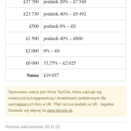
£37 700
podatek 20% – £7 540
£23 730
podatek 40% – £9 492
£500
podatek 0% – £0
£1 500
podatek 40% – £600
£2 000
0% – £0
£6 000
33,75% – £2 025
Suma
£19 657
Sponsorem sekcji jest firma TaxOne, która zajmuje się
nowoczesną księgowością i doradztwem podatkowym dla
wymagających firm w UK. Płać niższe podatki w UK - legalnie.
Dowiedz się więcej na
www.taxone.uk
.
Ostatnie uaktualnienie: 08.11.22