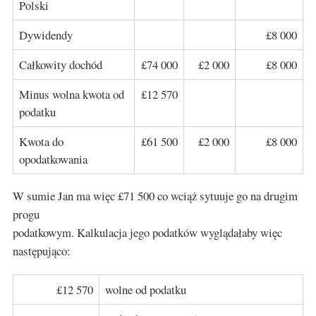
Polski
Dywidendy
£8 000
Całkowity dochód
£74 000
£2 000
£8 000
Minus wolna kwota od
£12 570
podatku
Kwota do
£61 500
£2 000
£8 000
opodatkowania
W sumie Jan ma więc £71 500 co wciąż sytuuje go na drugim
progu
podatkowym. Kalkulacja jego podatków wyglądałaby więc
następująco:
£12 570
wolne od podatku