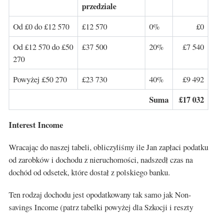
przedziale
Od £0 do £12 570
£12 570
0%
£0
Od £12 570 do £50
£37 500
20%
£7 540
270
Powyżej £50 270
£23 730
40%
£9 492
Suma
£17 032
Interest Income
Wracając do naszej tabeli, obliczyliśmy ile Jan zapłaci podatku
od zarobków i dochodu z nieruchomości, nadszedł czas na
dochód od odsetek, które dostał z polskiego banku.
Ten rodzaj dochodu jest opodatkowany tak samo jak Non-
savings Income (patrz tabelki powyżej dla Szkocji i reszty