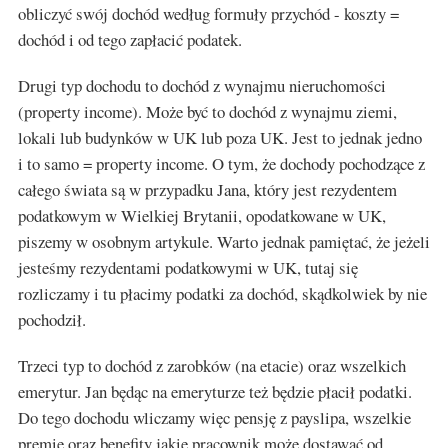
obliczyć swój dochód według formuły przychód - koszty =
dochód i od tego zapłacić podatek.
Drugi typ dochodu to dochód z wynajmu nieruchomości
(property income). Może być to dochód z wynajmu ziemi,
lokali lub budynków w UK lub poza UK. Jest to jednak jedno
i to samo = property income. O tym, że dochody pochodzące z
całego świata są w przypadku Jana, który jest rezydentem
podatkowym w Wielkiej Brytanii, opodatkowane w UK,
piszemy w osobnym artykule. Warto jednak pamiętać, że jeżeli
jesteśmy rezydentami podatkowymi w UK, tutaj się
rozliczamy i tu płacimy podatki za dochód, skądkolwiek by nie
pochodził.
Trzeci typ to dochód z zarobków (na etacie) oraz wszelkich
emerytur. Jan będąc na emeryturze też będzie płacił podatki.
Do tego dochodu wliczamy więc pensję z payslipa, wszelkie
premie oraz benefity jakie pracownik może dostawać od