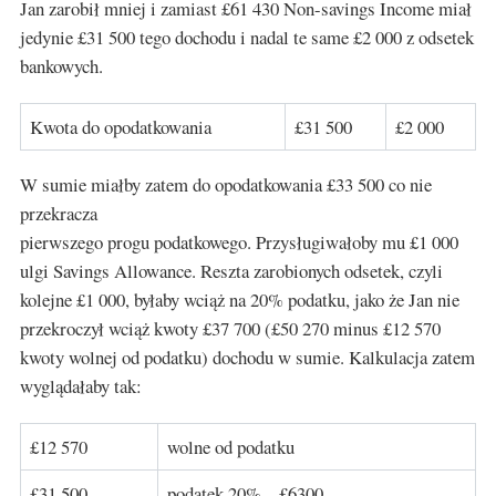
Jan zarobił mniej i zamiast £61 430 Non-savings Income miał
jedynie £31 500 tego dochodu i nadal te same £2 000 z odsetek
bankowych.
Kwota do opodatkowania
£31 500
£2 000
W sumie miałby zatem do opodatkowania £33 500 co nie
przekracza
pierwszego progu podatkowego. Przysługiwałoby mu £1 000
ulgi Savings Allowance. Reszta zarobionych odsetek, czyli
kolejne £1 000, byłaby wciąż na 20% podatku, jako że Jan nie
przekroczył wciąż kwoty £37 700 (£50 270 minus £12 570
kwoty wolnej od podatku) dochodu w sumie. Kalkulacja zatem
wyglądałaby tak:
£12 570
wolne od podatku
£31 500
podatek 20% – £6300