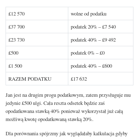
£12 570
wolne od podatku
£37 700
podatek 20% – £7 540
£23 730
podatek 40% – £9 492
£500
podatek 0% – £0
£1 500
podatek 40% – £600
RAZEM PODATKU
£17 632
Jan jest na drugim progu podatkowym, zatem przysługuje mu
jedynie £500 ulgi. Cała reszta odsetek będzie zaś
opodatkowana stawką 40% ponieważ wykorzystał już całą
możliwą kwotę opodatkowaną stawką 20%.
Dla porównania spójrzmy jak wyglądałaby kalkulacja gdyby