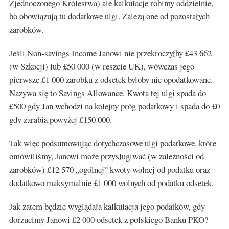
Zjednoczonego Królestwa) ale kalkulacje robimy oddzielnie,
bo obowiązują tu dodatkowe ulgi. Zależą one od pozostałych
zarobków.
Jeśli Non-savings Income Janowi nie przekroczyłby £43 662
(w Szkocji) lub £50 000 (w reszcie UK), wówczas jego
pierwsze £1 000 zarobku z odsetek byłoby nie opodatkowane.
Nazywa się to Savings Allowance. Kwota tej ulgi spada do
£500 gdy Jan wchodzi na kolejny próg podatkowy i spada do £0
gdy zarabia powyżej £150 000.
Tak więc podsumowując dotychczasowe ulgi podatkowe, które
omówiliśmy, Janowi może przysługiwać (w zależności od
zarobków) £12 570 „ogólnej” kwoty wolnej od podatku oraz
dodatkowo maksymalnie £1 000 wolnych od podatku odsetek.
Jak zatem będzie wyglądała kalkulacja jego podatków, gdy
dorzucimy Janowi £2 000 odsetek z polskiego Banku PKO?