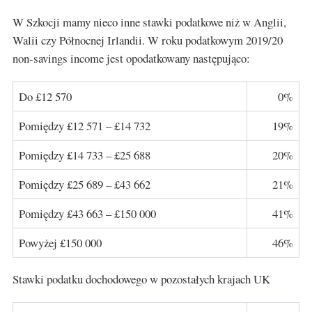
W Szkocji mamy nieco inne stawki podatkowe niż w Anglii,
Walii czy Północnej Irlandii. W roku podatkowym 2019/20
non-savings income jest opodatkowany następująco:
Do £12 570
0%
Pomiędzy £12 571 – £14 732
19%
Pomiędzy £14 733 – £25 688
20%
Pomiędzy £25 689 – £43 662
21%
Pomiędzy £43 663 – £150 000
41%
Powyżej £150 000
46%
Stawki podatku dochodowego w pozostałych krajach UK