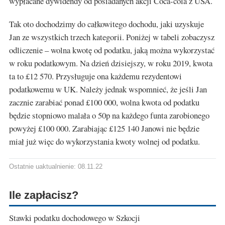
wypłacane dywidendy od posiadanych akcji Coca-cola z USA.
Tak oto dochodzimy do całkowitego dochodu, jaki uzyskuje
Jan ze wszystkich trzech kategorii. Poniżej w tabeli zobaczysz
odliczenie – wolna kwotę od podatku, jaką można wykorzystać
w roku podatkowym. Na dzień dzisiejszy, w roku 2019, kwota
ta to £12 570. Przysługuje ona każdemu rezydentowi
podatkowemu w UK. Należy jednak wspomnieć, że jeśli Jan
zacznie zarabiać ponad £100 000, wolna kwota od podatku
będzie stopniowo malała o 50p na każdego funta zarobionego
powyżej £100 000. Zarabiając £125 140 Janowi nie będzie
miał już więc do wykorzystania kwoty wolnej od podatku.
Ostatnie uaktualnienie: 08.11.22
Ile zapłacisz?
Stawki podatku dochodowego w Szkocji