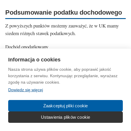
Podsumowanie podatku dochodowego
Z powyższych punktów możemy zauważyć, że w UK mamy
siedem różnych stawek podatkowych.
Dochód opodatkowany
Informacja o cookies
Dochód
Odsetki
Dywidendy
Nasza strona używa plików cookie, aby poprawić jakość
0%
0%
korzystania z serwisu. Kontynuując przeglądanie, wyrażasz
zgodę na używanie cookies.
20%
20%
8,75%
Dowiedz się więcej
40%
40%
33,75%
Zaakceptuj pliki cookie
45%
45%
39,35%
Ustawienia plików cookie
W Szkocji natomiast mamy dodatkowe dwie stawki. Są one też