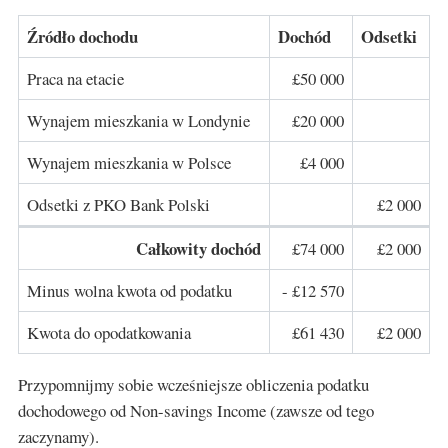
Źródło dochodu
Dochód
Odsetki
Praca na etacie
£50 000
Wynajem mieszkania w Londynie
£20 000
Wynajem mieszkania w Polsce
£4 000
Odsetki z PKO Bank Polski
£2 000
Całkowity dochód
£74 000
£2 000
Minus wolna kwota od podatku
- £12 570
Kwota do opodatkowania
£61 430
£2 000
Przypomnijmy sobie wcześniejsze obliczenia podatku
dochodowego od Non-savings Income (zawsze od tego
zaczynamy).