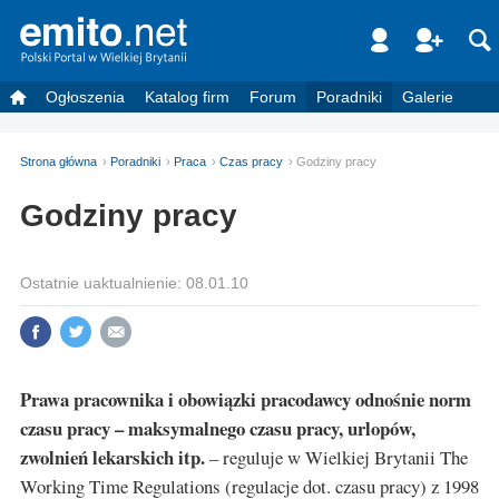
Ogłoszenia
Katalog firm
Forum
Poradniki
Galerie
Strona główna
Poradniki
Praca
Czas pracy
Godziny pracy
Godziny pracy
Ostatnie uaktualnienie: 08.01.10
Prawa pracownika i obowiązki pracodawcy odnośnie norm
czasu pracy – maksymalnego czasu pracy, urlopów,
zwolnień lekarskich itp.
– reguluje w Wielkiej Brytanii The
Working Time Regulations (regulacje dot. czasu pracy) z 1998