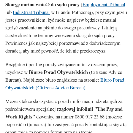
Skargę można wnieść do sądu pracy
(
Employment Tribunal
lub
Industrial Tribunal
w Irlandii Północnej), przy czym jeżeli
jesteś pracownikiem, być może najpierw będziesz musiał
złożyć zażalenie na piśmie do swego pracodawcy. Istnieją
ściśle określone terminy wnoszenia skarg do sądu pracy.
Powinieneś jak najszybciej porozmawiać z doświadczonym
doradcą, aby mieć pewność, że ich nie przekroczysz.
Bezpłatne i poufne porady związane m.in. z czasem pracy,
Biurze Porad Obywatelskich
uzyskasz w
(Citizens Advice
Bureau). Najbliższe biuro znajdziesz na stronie:
Biuro Porad
Obywatelskich (Citizens Advice Bureau)
.
Możesz także skorzystać z porad i informacji udzielanych za
rządowej infolinii "The Pay and
pośrednictwem specjalnej
Work Rights"
dzwoniąc na numer 0800 917 23 68 (możesz
poprosić o tłumacza) lub zasięgnąć porady kontaktując się z tą
organizajcą za pomocą formularza na stronie