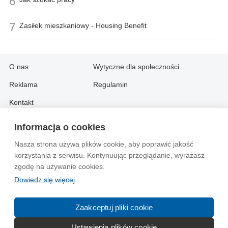
6
7
Zasiłek mieszkaniowy - Housing Benefit
O nas
Wytyczne dla społeczności
Reklama
Regulamin
Kontakt
Informacja o cookies
Information in English:
Nasza strona używa plików cookie, aby poprawić jakość
About
Contact
korzystania z serwisu. Kontynuując przeglądanie, wyrażasz
Advertise
zgodę na używanie cookies.
Dowiedz się więcej
© 2004-2026 Emito.net
Zaakceptuj pliki cookie
Ustawienia plików cookie