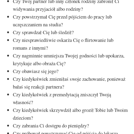
Czy Twój partner lub inny członek rodziny zabronił Ci
widywania przyjaciół albo rodziny?
Czy powstrzymał Cię przed pójściem do pracy lub
uczęszczaniem na studia?
Czy sprawdzał Cię lub śledził?
Czy niesprawiedliwie oskarża Cię o flirtowanie lub
romans z innymi?
Czy nagminnie umniejsza Twojej godności lub upokarza,
krytykuje albo obraża Cię?
Czy obawiasz się jego?
Czy kiedykolwiek zmieniłaś swoje zachowanie, ponieważ
bałaś się reakcji partnera?
Czy kiedykolwiek z premedytacją zniszczył Twoją
własność?
Czy kiedykolwiek skrzywdził albo groził Tobie lub Twoim
dzieciom?
Czy zabrania Ci dostępu do pieniędzy?
Czy próbował powstrzymać Cię od pójścia do lekarza,