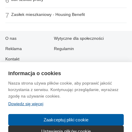
6
7
Zasiłek mieszkaniowy - Housing Benefit
O nas
Wytyczne dla społeczności
Reklama
Regulamin
Kontakt
Informacja o cookies
Information in English:
Nasza strona używa plików cookie, aby poprawić jakość
About
Contact
korzystania z serwisu. Kontynuując przeglądanie, wyrażasz
Advertise
zgodę na używanie cookies.
Dowiedz się więcej
© 2004-2026 Emito.net
Zaakceptuj pliki cookie
Ustawienia plików cookie