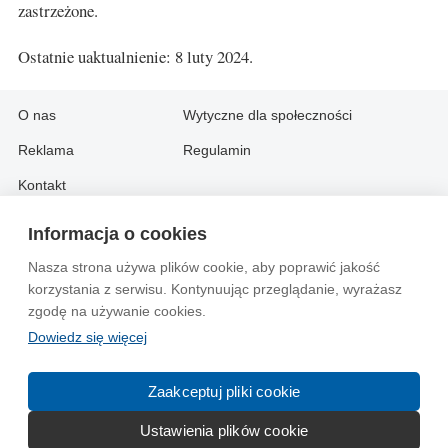
zastrzeżone.
Ostatnie uaktualnienie: 8 luty 2024.
O nas
Wytyczne dla społeczności
Reklama
Regulamin
Kontakt
Informacja o cookies
Information in English:
Nasza strona używa plików cookie, aby poprawić jakość
About
Contact
korzystania z serwisu. Kontynuując przeglądanie, wyrażasz
Advertise
zgodę na używanie cookies.
Dowiedz się więcej
© 2004-2026 Emito.net
Zaakceptuj pliki cookie
Ustawienia plików cookie