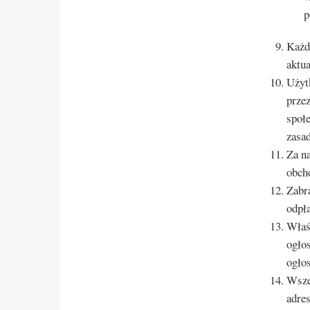
p
Każd
aktua
Użyt
prze
społ
zasad
Za n
obch
Zabr
odpła
Właśc
ogłos
ogło
Wsze
adre