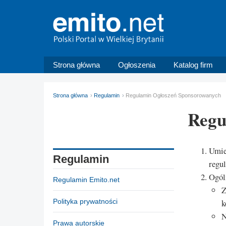
Strona główna
Ogłoszenia
Katalog firm
Strona główna
Regulamin
Regulamin Ogłoszeń Sponsorowanych
Regu
Umie
Regulamin
regu
Ogól
Regulamin Emito.net
Z
Polityka prywatności
k
N
Prawa autorskie