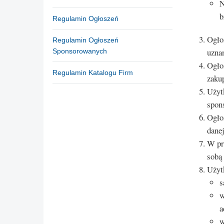
N
b
Regulamin Ogłoszeń
Ogło
Regulamin Ogłoszeń
uzna
Sponsorowanych
Ogło
Regulamin Katalogu Firm
zaku
Użyt
spon
Ogło
danej
W pr
sobą 
Użyt
s
w
a
w