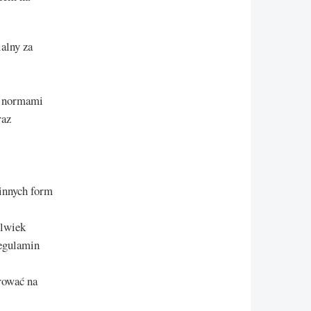
alny za
, normami
raz
 innych form
olwiek
regulamin
rować na