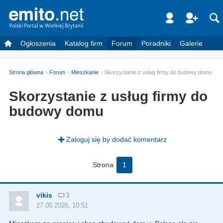
Ogłoszenia
Katalog firm
Forum
Poradniki
Galerie
Strona główna
Forum
Mieszkanie
Skorzystanie z usług firmy do budowy domu
Skorzystanie z usług firmy do
budowy domu
Zaloguj się by dodać komentarz
Strona
1
vikis
3
27.05.2026, 10:51