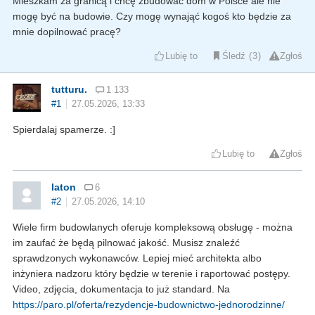
Mieszkam za granicą i chcę zbudować dom w Polsce ale nie
mogę być na budowie. Czy mogę wynająć kogoś kto będzie za
mnie dopilnować pracę?
Lubię to
Śledź
3
Zgłoś
tutturu.
1 133
#1
27.05.2026, 13:33
Spierdalaj spamerze. :]
Lubię to
Zgłoś
laton
6
#2
27.05.2026, 14:10
Wiele firm budowlanych oferuje kompleksową obsługę - można
im zaufać że będą pilnować jakość. Musisz znaleźć
sprawdzonych wykonawców. Lepiej mieć architekta albo
inżyniera nadzoru który będzie w terenie i raportować postępy.
Video, zdjęcia, dokumentacja to już standard. Na
https://paro.pl/oferta/rezydencje-budownictwo-jednorodzinne/