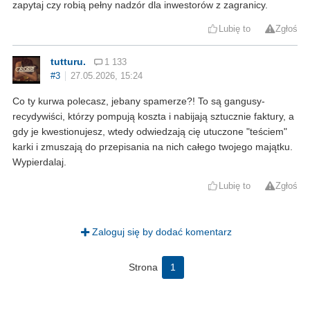
zapytaj czy robią pełny nadzór dla inwestorów z zagranicy.
Lubię to
Zgłoś
tutturu.
1 133
#3
27.05.2026, 15:24
Co ty kurwa polecasz, jebany spamerze?! To są gangusy-
recydywiści, którzy pompują koszta i nabijają sztucznie faktury, a
gdy je kwestionujesz, wtedy odwiedzają cię utuczone "teściem"
karki i zmuszają do przepisania na nich całego twojego majątku.
Wypierdalaj.
Lubię to
Zgłoś
Zaloguj się by dodać komentarz
Strona
1