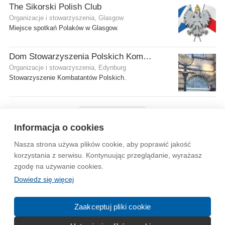
The Sikorski Polish Club
Organizacje i stowarzyszenia, Glasgow
Miejsce spotkań Polaków w Glasgow.
Dom Stowarzyszenia Polskich Kombatantów (SPK) w Edynburgu
Organizacje i stowarzyszenia, Edynburg
Stowarzyszenie Kombatantów Polskich.
Pokaż więcej firm
Informacja o cookies
Nasza strona używa plików cookie, aby poprawić jakość
Wytyczne dla społeczności
Regulamin
Prywatność
korzystania z serwisu. Kontynuując przeglądanie, wyrażasz
zgodę na używanie cookies.
Reklama
Kontakt
Information in English
Dowiedz się więcej
© 2004-2026 Emito.net
Zaakceptuj pliki cookie