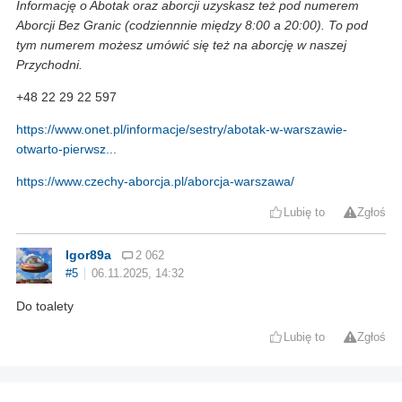
Informację o Abotak oraz aborcji uzyskasz też pod numerem
Aborcji Bez Granic (codziennnie między 8:00 a 20:00). To pod
tym numerem możesz umówić się też na aborcję w naszej
Przychodni.
+48 22 29 22 597
https://www.onet.pl/informacje/sestry/abotak-w-warszawie-
otwarto-pierwsz...
https://www.czechy-aborcja.pl/aborcja-warszawa/
Lubię to
Zgłoś
Igor89a
2 062
#5
06.11.2025, 14:32
Do toalety
Lubię to
Zgłoś