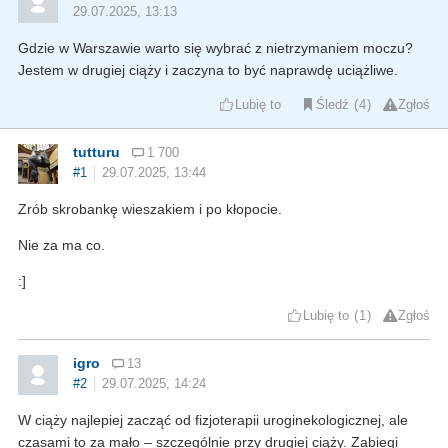
29.07.2025, 13:13
Gdzie w Warszawie warto się wybrać z nietrzymaniem moczu?
Jestem w drugiej ciąży i zaczyna to być naprawdę uciążliwe.
Lubię to
Śledź
4
Zgłoś
tutturu
1 700
#1
29.07.2025, 13:44
Zrób skrobankę wieszakiem i po kłopocie.
Nie za ma co.
:]
Lubię to
1
Zgłoś
igro
13
#2
29.07.2025, 14:24
W ciąży najlepiej zacząć od fizjoterapii uroginekologicznej, ale
czasami to za mało – szczególnie przy drugiej ciąży. Zabiegi