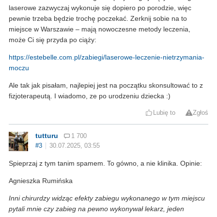
laserowe zazwyczaj wykonuje się dopiero po porodzie, więc
pewnie trzeba będzie trochę poczekać. Zerknij sobie na to
miejsce w Warszawie – mają nowoczesne metody leczenia,
może Ci się przyda po ciąży:
https://estebelle.com.pl/zabiegi/laserowe-leczenie-nietrzymania-
moczu
Ale tak jak pisałam, najlepiej jest na początku skonsultować to z
fizjoterapeutą. I wiadomo, ze po urodzeniu dziecka :)
Lubię to
Zgłoś
tutturu
1 700
#3
30.07.2025, 03:55
Spieprzaj z tym tanim spamem. To gówno, a nie klinika. Opinie:
Agnieszka Rumińska
Inni chirurdzy widząc efekty zabiegu wykonanego w tym miejscu
pytali mnie czy zabieg na pewno wykonywał lekarz, jeden