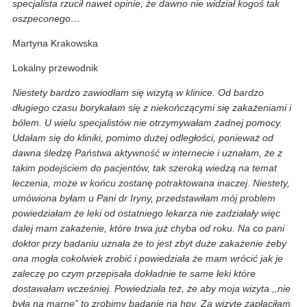
specjalista rzucił nawet opinie, że dawno nie widział kogoś tak
oszpeconego…
Martyna Krakowska
Lokalny przewodnik
Niestety bardzo zawiodłam się wizytą w klinice. Od bardzo
długiego czasu borykałam się z niekończącymi się zakażeniami i
bólem. U wielu specjalistów nie otrzymywałam żadnej pomocy.
Udałam się do kliniki, pomimo dużej odległości, ponieważ od
dawna śledzę Państwa aktywność w internecie i uznałam, że z
takim podejściem do pacjentów, tak szeroką wiedzą na temat
leczenia, może w końcu zostanę potraktowana inaczej. Niestety,
umówiona byłam u Pani dr Iryny, przedstawiłam mój problem
powiedziałam że leki od ostatniego lekarza nie zadziałały więc
dalej mam zakażenie, które trwa już chyba od roku. Na co pani
doktor przy badaniu uznała że to jest zbyt duże zakażenie żeby
ona mogła cokolwiek zrobić i powiedziała że mam wrócić jak je
zaleczę po czym przepisała dokładnie te same leki które
dostawałam wcześniej. Powiedziała też, że aby moja wizyta ,,nie
była na marne” to zrobimy badanie na hpv. Za wizytę zapłaciłam