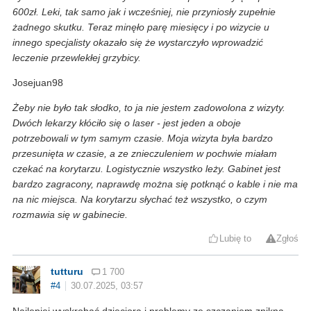
600zł. Leki, tak samo jak i wcześniej, nie przyniosły zupełnie
żadnego skutku. Teraz minęło parę miesięcy i po wizycie u
innego specjalisty okazało się że wystarczyło wprowadzić
leczenie przewlekłej grzybicy.
Josejuan98
Żeby nie było tak słodko, to ja nie jestem zadowolona z wizyty.
Dwóch lekarzy kłóciło się o laser - jest jeden a oboje
potrzebowali w tym samym czasie. Moja wizyta była bardzo
przesunięta w czasie, a ze znieczuleniem w pochwie miałam
czekać na korytarzu. Logistycznie wszystko leży. Gabinet jest
bardzo zagracony, naprawdę można się potknąć o kable i nie ma
na nic miejsca. Na korytarzu słychać też wszystko, o czym
rozmawia się w gabinecie.
Lubię to
Zgłoś
tutturu
1 700
#4
30.07.2025, 03:57
Najlepiej wyskrobać dzieciora i problemy ze szczaniem znikną