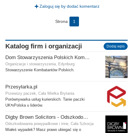
Zaloguj się by dodać komentarz
Strona
1
Katalog firm i organizacji
Dodaj wpis
Dom Stowarzyszenia Polskich Kombatantów (SPK) w Edynburgu
Organizacje i stowarzyszenia, Edynburg
Stowarzyszenie Kombatantów Polskich.
Przesyłarka.pl
Przewozy paczek, Cała Wielka Brytania
Porównywarka usług kurierskich. Tanie paczki
UK⇆Polska u liderów.
Digby Brown Solicitors - Odszkodowania w Szkocji
Odszkodowania powypadkowe i inne, Cała Szkocja
Miałeś wypadek? Masz prawo ubiegać się o