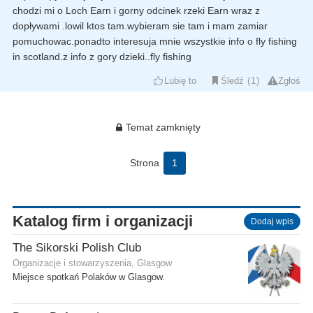
chodzi mi o Loch Earn i gorny odcinek rzeki Earn wraz z
dopływami .lowil ktos tam.wybieram sie tam i mam zamiar
pomuchowac.ponadto interesuja mnie wszystkie info o fly fishing
in scotland.z info z gory dzieki..fly fishing
Lubię to
Śledź
1
Zgłoś
Temat zamknięty
Strona
1
Katalog firm i organizacji
Dodaj wpis
The Sikorski Polish Club
Organizacje i stowarzyszenia, Glasgow
Miejsce spotkań Polaków w Glasgow.