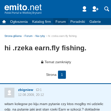
Ogłoszenia
Katalog firm
Forum
Poradniki
Galerie
Strona główna
Forum
Na ryby
hi .rzeka earn.fly fishing.
hi .rzeka earn.fly fishing.
Temat zamknięty
Strona
1
zbigniew
1
12.08.2009, 20:12
witam kolegow po kiju.mam pytanie czy ktos moglby mi udzielic
odp. na pytanie jaki jest stan rzeki Earn w szkocji.? dokladnie