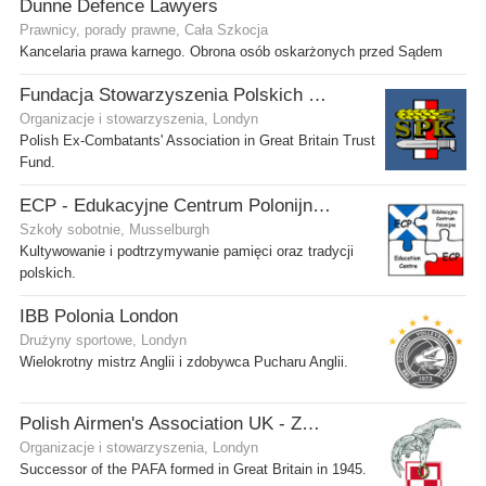
Dunne Defence Lawyers
Prawnicy, porady prawne, Cała Szkocja
Kancelaria prawa karnego. Obrona osób oskarżonych przed Sądem
Fundacja Stowarzyszenia Polskich Kombatantów w Wielkiej Brytanii
Organizacje i stowarzyszenia, Londyn
Polish Ex-Combatants' Association in Great Britain Trust
Fund.
ECP - Edukacyjne Centrum Polonijne SCIO - Musselburgh
Szkoły sobotnie, Musselburgh
Kultywowanie i podtrzymywanie pamięci oraz tradycji
polskich.
IBB Polonia London
Drużyny sportowe, Londyn
Wielokrotny mistrz Anglii i zdobywca Pucharu Anglii.
Polish Airmen's Association UK - Związek Lotników Polskich WB
Organizacje i stowarzyszenia, Londyn
Successor of the PAFA formed in Great Britain in 1945.