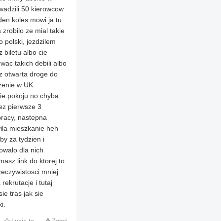
owadzili 50 kierowcow
den koles mowi ja tu
zrobilo ze mial takie
 polski, jezdzilem
 biletu albo cie
wac takich debili albo
sz otwarta droge do
czenie w UK.
cie pokoju no chyba
zez pierwsze 3
pracy, nastepna
wila mieszkanie heh
y za tydzien i
owalo dla nich
masz link do ktorej to
zeczywistosci mniej
rekrutacje i tutaj
ie tras jak sie
i.