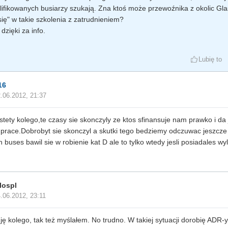
ifikowanych busiarzy szukają. Zna ktoś może przewoźnika z okolic Gla
się" w takie szkolenia z zatrudnieniem?
dzięki za info.
Lubię to
16
.06.2012, 21:37
stety kolego,te czasy sie skonczyly ze ktos sfinansuje nam prawko i da
 prace.Dobrobyt sie skonczyl a skutki tego bedziemy odczuwac jeszcze
n buses bawil sie w robienie kat D ale to tylko wtedy jesli posiadales wy
lospl
.06.2012, 23:11
ję kolego, tak też myślałem. No trudno. W takiej sytuacji dorobię ADR-