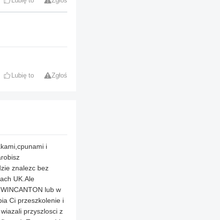
Lubię to
Zgłoś
Lubię to
Zgłoś
akami,cpunami i
arobisz
dzie znalezc bez
ach UK.Ale
 w WINCANTON lub w
a Ci przeszkolenie i
wiazali przyszlosci z