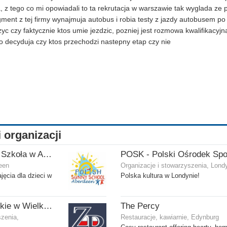
 z tego co mi opowiadali to ta rekrutacja w warszawie tak wyglada ze 
ent z tej firmy wynajmuja autobus i robia testy z jazdy autobusem p
yc czy faktycznie ktos umie jezdzic, pozniej jest rozmowa kwalifikacyjn
o decyduja czy ktos przechodzi nastepny etap czy nie
i organizacji
Polska Słoneczna Szkoła w Aberdeen
een
Organizacje i stowarzyszenia, Lond
jęcia dla dzieci w
Polska kultura w Londynie!
Zjednoczenie Polskie w Wielkiej Brytanii
The Percy
szenia,
Restauracje, kawiarnie, Edynburg