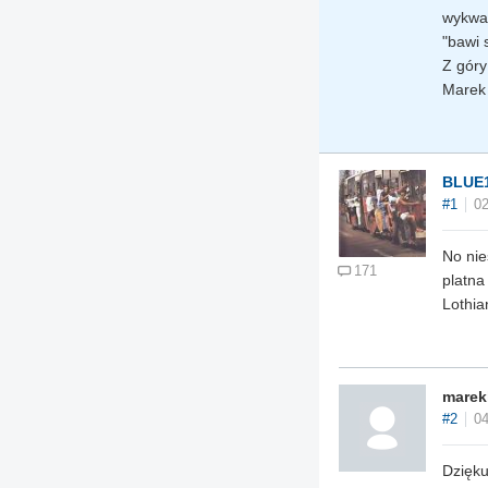
wykwal
"bawi 
Z góry 
Marek
BLUE
#1
02
No nie
171
platna
Lothia
marek
#2
04
Dzięku