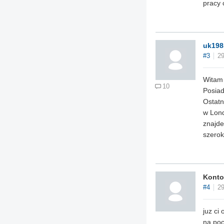
pracy 
uk198
#3
29
Witam
10
Posiad
Ostatn
w Lond
znajde
szerok
Konto
#4
29
juz ci
na poc