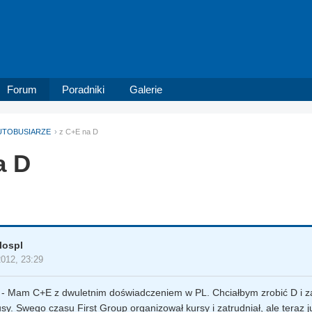
Forum
Poradniki
Galerie
UTOBUSIARZE
z C+E na D
a D
lospl
2012, 23:29
- Mam C+E z dwuletnim doświadczeniem w PL. Chciałbym zrobić D i z
sy. Swego czasu First Group organizował kursy i zatrudniał, ale teraz j