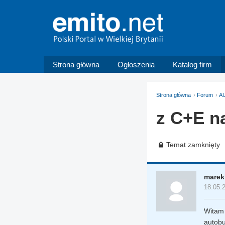
Strona główna
Ogłoszenia
Katalog firm
Strona główna
Forum
A
z C+E n
Temat zamknięty
marek
18.05.
Witam 
autobu