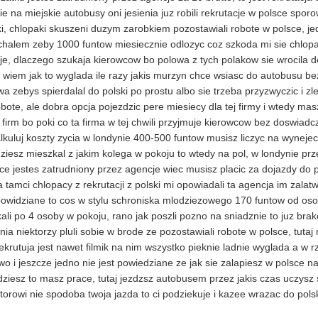
ie na miejskie autobusy oni jesienia juz robili rekrutacje w polsce spor
ki, chlopaki skuszeni duzym zarobkiem pozostawiali robote w polsce, je
chalem zeby 1000 funtow miesiecznie odlozyc coz szkoda mi sie chlopa 
je, dlaczego szukaja kierowcow bo polowa z tych polakow sie wrocila do
 wiem jak to wyglada ile razy jakis murzyn chce wsiasc do autobusu bez
a zebys spierdalal do polski po prostu albo sie trzeba przyzwyczic i zle
obote, ale dobra opcja pojezdzic pere miesiecy dla tej firmy i wtedy ma
 firm bo poki co ta firma w tej chwili przyjmuje kierowcow bez doswiad
lkuluj koszty zycia w londynie 400-500 funtow musisz liczyc na wyneje
ziesz mieszkal z jakim kolega w pokoju to wtedy na pol, w londynie pr
ce jestes zatrudniony przez agencje wiec musisz placic za dojazdy do 
 tamci chlopacy z rekrutacji z polski mi opowiadali ta agencja im zalat
owidziane to cos w stylu schroniska mlodziezowego 170 funtow od osob
ali po 4 osoby w pokoju, rano jak poszli pozno na sniadznie to juz brak
nia niektorzy pluli sobie w brode ze pozostawiali robote w polsce, tutaj 
rekrutuja jest nawet filmik na nim wszystko pieknie ladnie wyglada a w r
wo i jeszcze jedno nie jest powiedziane ze jak sie zalapiesz w polsce na 
dziesz to masz prace, tutaj jezdzsz autobusem przez jakis czas uczysz s
ktorowi nie spodoba twoja jazda to ci podziekuje i kazee wrazac do polsk