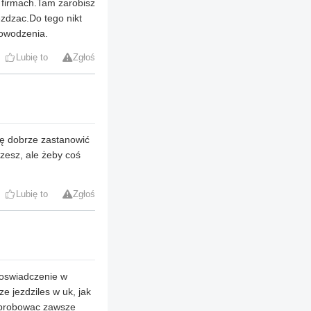
h firmach.Tam zarobisz
ezdzac.Do tego nikt
Powodzenia.
Lubię to
Zgłoś
ię dobrze zastanowić
rzesz, ale żeby coś
Lubię to
Zgłoś
doswiadczenie w
ze jezdziles w uk, jak
a sprobowac zawsze