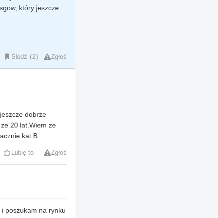
sgow, który jeszcze
Śledź
2
Zgłoś
 jeszcze dobrze
 ze 20 lat.Wiem ze
lacznie kat B
Lubię to
Zgłoś
y i poszukam na rynku