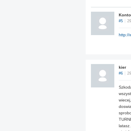
Konto
#5
29
http://
kier
#6
29
Szkoda
wszyst
wiecej
doswia
sprob
TURNER
latasz