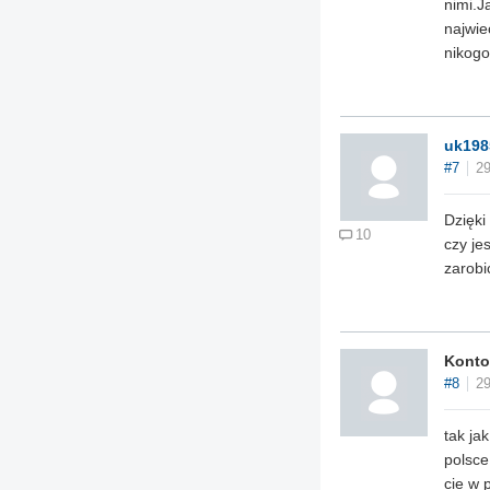
nimi.J
najwie
nikogo
uk198
#7
29
Dzięki
10
czy je
zarobi
Konto
#8
29
tak ja
polsce
cie w 