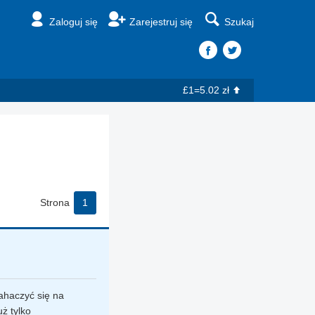
Zaloguj się
Zarejestruj się
Szukaj
£1=5.02 zł
Strona
1
ahaczyć się na
uż tylko