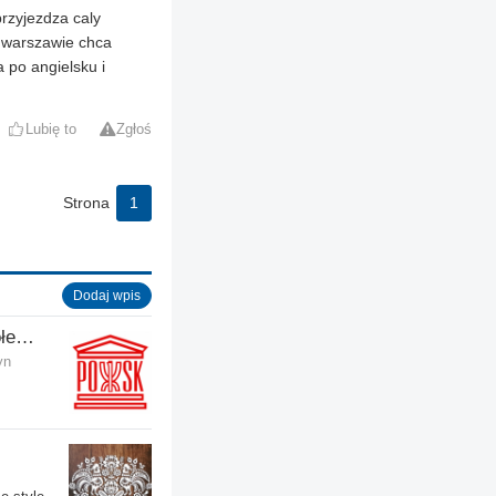
przyjezdza caly
o warszawie chca
a po angielsku i
Lubię to
Zgłoś
Strona
1
Dodaj wpis
POSK - Polski Ośrodek Społeczno-Kulturalny
yn