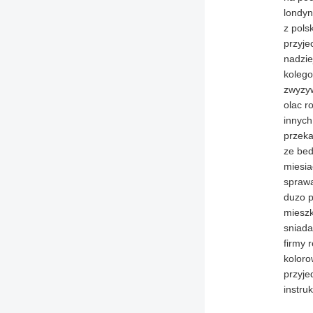
londyn
z pols
przyje
nadzie
kolego
zwyzyw
olac r
innych
przeka
ze bed
miesia
sprawa
duzo p
mieszk
sniada
firmy 
koloro
przyje
instru