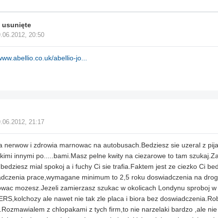
 usunięte
.06.2012, 20:50
www.abellio.co.uk/abellio-jo...
.06.2012, 21:17
 nerwow i zdrowia marnowac na autobusach.Bedziesz sie uzeral z pij
kimi innymi po.....bami.Masz pelne kwity na ciezarowe to tam szukaj.Z
,bedziesz mial spokoj a i fuchy Ci sie trafia.Faktem jest ze ciezko Ci be
dczenia prace,wymagane minimum to 2,5 roku doswiadczenia na drog
owac mozesz.Jezeli zamierzasz szukac w okolicach Londynu sproboj
S,kolchozy ale nawet nie tak zle placa i biora bez doswiadczenia.Robi
..Rozmawialem z chlopakami z tych firm,to nie narzelaki bardzo ,ale nie 