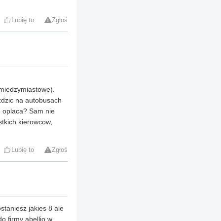
Lubię to
Zgłoś
e miedzymiastowe).
zdzic na autobusach
ie oplaca? Sam nie
tkich kierowcow,
Lubię to
Zgłoś
staniesz jakies 8 ale
do firmy abellio w