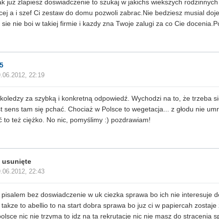
ak juz zlapiesz doswiadczenie to szukaj w jakichs wiekszych rodzinnyc
cej a i szef Ci zestaw do domu pozwoli zabrac.Nie bedziesz musial doj
 sie nie boi w takiej firmie i kazdy zna Twoje zalugi za co Cie docenia.
5
.06.2012, 22:19
 koledzy za szybką i konkretną odpowiedź. Wychodzi na to, że trzeba s
st sens tam się pchać. Chociaż w Polsce to wegetacja... z głodu nie um
ć to też ciężko. No nic, pomyślimy :) pozdrawiam!
 usunięte
.06.2012, 22:43
k pisalem bez doswiadczenie w uk ciezka sprawa bo ich nie interesuje 
 takze to abellio to na start dobra sprawa bo juz ci w papiercah zostaje 
polsce nic nie trzyma to idz na ta rekrutacje nic nie masz do straceni