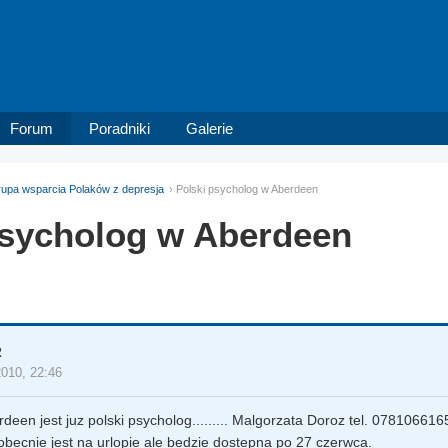
Forum
Poradniki
Galerie
upa wsparcia Polaków z depresja
Polski psycholog w Aberdeen
psycholog w Aberdeen
2
2010, 22:46
deen jest juz polski psycholog......... Malgorzata Doroz tel. 078106616
obecnie jest na urlopie ale bedzie dostepna po 27 czerwca.