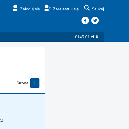
Zaloguj się
Zarejestruj się
Szukaj
£1=5.01 zł
Strona
1
54.