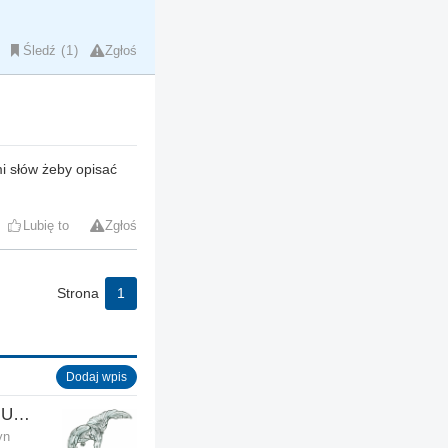
Śledź
1
Zgłoś
mi słów żeby opisać
Lubię to
Zgłoś
Strona
1
Dodaj wpis
Polish Airmen's Association UK - Związek Lotników Polskich WB
yn