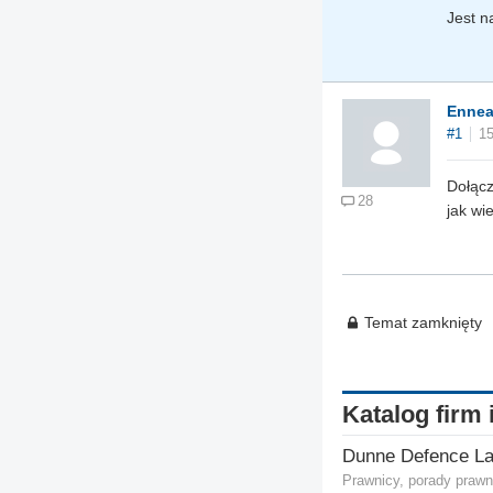
Jest n
Enne
#1
15
Dołącz
28
jak wi
Temat zamknięty
Katalog firm 
Dunne Defence L
Prawnicy, porady prawn