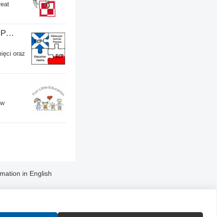
reat
ECP - Edukacyjne Centrum Polonijne SCIO - Musselburgh
ięci oraz
 w
rmation in English