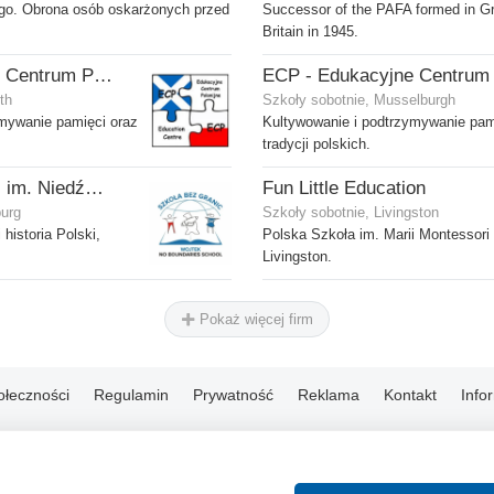
ego. Obrona osób oskarżonych przed
Successor of the PAFA formed in G
Britain in 1945.
ECP - Edukacyjne Centrum Polonijne SCIO - Dalkeith
th
Szkoły sobotnie, Musselburgh
ymywanie pamięci oraz
Kultywowanie i podtrzymywanie pam
tradycji polskich.
Szkoła bez Granic im. Niedźwiedzia Wojtka
Fun Little Education
burg
Szkoły sobotnie, Livingston
 historia Polski,
Polska Szkoła im. Marii Montessori
Livingston.
Pokaż więcej firm
ołeczności
Regulamin
Prywatność
Reklama
Kontakt
Info
© 2004-2026 Emito.net