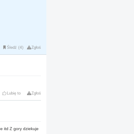
Śledź
4
Zgłoś
Lubię to
Zgłoś
 itd Z gory dziekuje