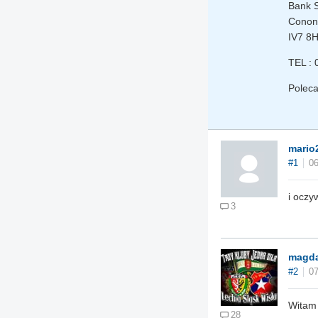
Bank S
Conon
IV7 8
TEL :
Polec
mario
#1
06
i oczy
3
magda
#2
07
Witam 
28