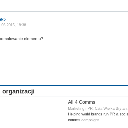
ik5
.06.2015, 18:38
 pomalowanie elementu?
i organizacji
All 4 Comms
Marketing i PR, Cała Wielka Brytani
Helping world brands run PR & soci
comms campaigns.