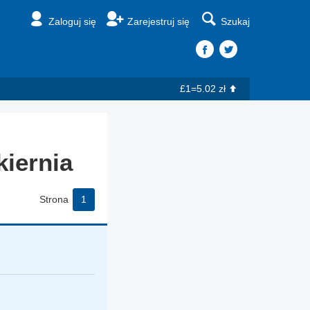
Zaloguj się
Zarejestruj się
Szukaj
£1=5.02 zł
kiernia
Strona
1