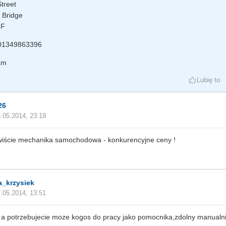
treet
 Bridge
HF
 01349863396
am
Lubię to
26
.05.2014, 23:19
wiście mechanika samochodowa - konkurencyjne ceny !
_krzysiek
.05.2014, 13:51
a potrzebujecie moze kogos do pracy jako pomocnika,zdolny manualnie