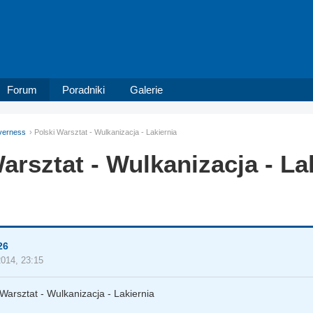
Forum
Poradniki
Galerie
verness
Polski Warsztat - Wulkanizacja - Lakiernia
arsztat - Wulkanizacja - La
26
2014, 23:15
 Warsztat - Wulkanizacja - Lakiernia