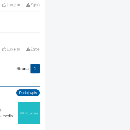
Lubię to
Zgłoś
Lubię to
Zgłoś
Strona
1
Dodaj wpis
a
al media