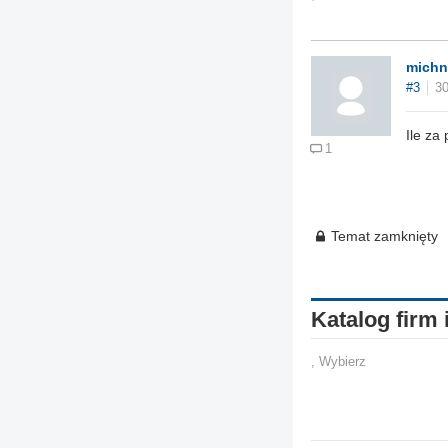
michn
#3
30
Ile za
1
Temat zamknięty
Katalog firm 
, Wybierz