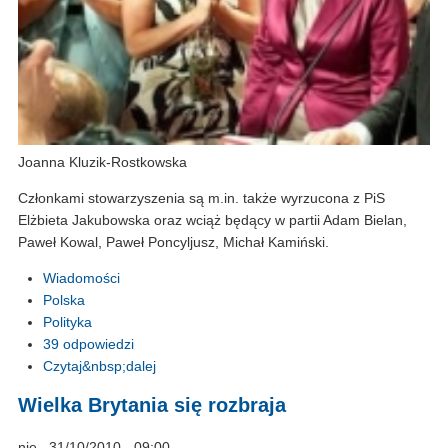
Joanna Kluzik-Rostkowska
Członkami stowarzyszenia są m.in. także wyrzucona z PiS
Elżbieta Jakubowska oraz wciąż będący w partii Adam Bielan,
Paweł Kowal, Paweł Poncyljusz, Michał Kamiński.
Wiadomości
Polska
Polityka
39 odpowiedzi
Czytaj&nbsp;dalej
Wielka Brytania się rozbraja
nie., 31/10/2010 - 09:00