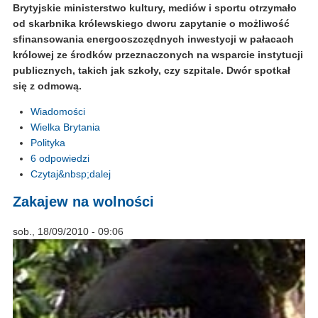
Brytyjskie ministerstwo kultury, mediów i sportu otrzymało
od skarbnika królewskiego dworu zapytanie o możliwość
sfinansowania energooszczędnych inwestycji w pałacach
królowej ze środków przeznaczonych na wsparcie instytucji
publicznych, takich jak szkoły, czy szpitale. Dwór spotkał
się z odmową.
Wiadomości
Wielka Brytania
Polityka
6 odpowiedzi
Czytaj&nbsp;dalej
Zakajew na wolności
sob., 18/09/2010 - 09:06