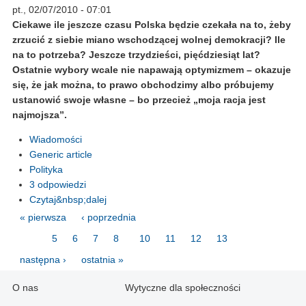
pt., 02/07/2010 - 07:01
Ciekawe ile jeszcze czasu Polska będzie czekała na to, żeby
zrzucić z siebie miano wschodzącej wolnej demokracji? Ile
na to potrzeba? Jeszcze trzydzieści, pięćdziesiąt lat?
Ostatnie wybory wcale nie napawają optymizmem – okazuje
się, że jak można, to prawo obchodzimy albo próbujemy
ustanowić swoje własne – bo przecież „moja racja jest
najmojsza”.
Wiadomości
Generic article
Polityka
3 odpowiedzi
Czytaj&nbsp;dalej
« pierwsza
‹ poprzednia
…
5
6
7
8
9
10
11
12
13
…
następna ›
ostatnia »
O nas
Wytyczne dla społeczności