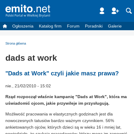
Ogłoszenia
Katalog firm
Forum
Poradniki
Galerie
Strona główna
dads at work
"Dads at Work" czyli jakie masz prawa?
nie., 21/02/2010 - 15:02
Rząd rozpoczął właśnie kampanię "Dads at Work", która ma
uświadomić ojcom, jakie przywileje im przysługują.
Możliwość pracowania w elastycznych godzinach jest dla
nowoczesnych tatusiów bardzo ważnym czynnikiem. 56%
ankietowanych ojców, których dzieci są w wieku 16 i mniej lat,
powiedziało, że szukają pracodawców, którzy mogą im zapewnić