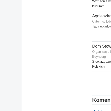
Wzmacnia wi
kulturami.
Agnieszk
Catering, Ed
Taca obiado
Organizacje 
Edynburg
Stowarzysze
Polskich.
Koment