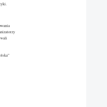
tyki.
owania
nizatorzy
ywali
olska”