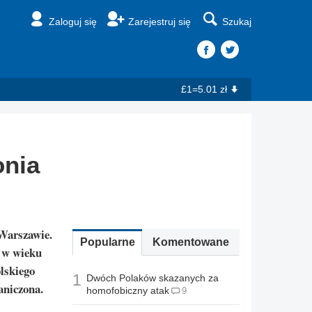
Zaloguj się
Zarejestruj się
Szukaj
£1=5.01 zł
onia
Warszawie.
Popularne
Komentowane
b w wieku
olskiego
1
Dwóch Polaków skazanych za
aniczona.
homofobiczny atak
9