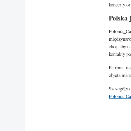
koncerty or
Polska 
Polonia_Ca
międzynaro
chcą, aby u
kontakty p
Patronat n
objęła mar
Szczegóły d
Polonia_C