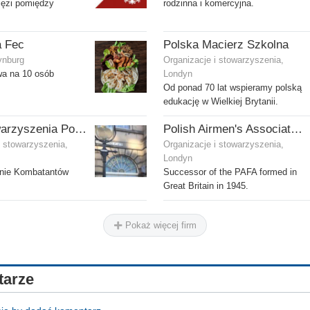
ęzi pomiędzy
rodzinna i komercyjna.
a Fec
Polska Macierz Szkolna
ynburg
Organizacje i stowarzyszenia,
wa na 10 osób
Londyn
Od ponad 70 lat wspieramy polską
edukację w Wielkiej Brytanii.
Dom Stowarzyszenia Polskich Kombatantów (SPK) w Edynburgu
Polish Airmen's Association UK - Związek Lotników Polskich WB
i stowarzyszenia,
Organizacje i stowarzyszenia,
Londyn
nie Kombatantów
Successor of the PAFA formed in
Great Britain in 1945.
Pokaż więcej firm
arze