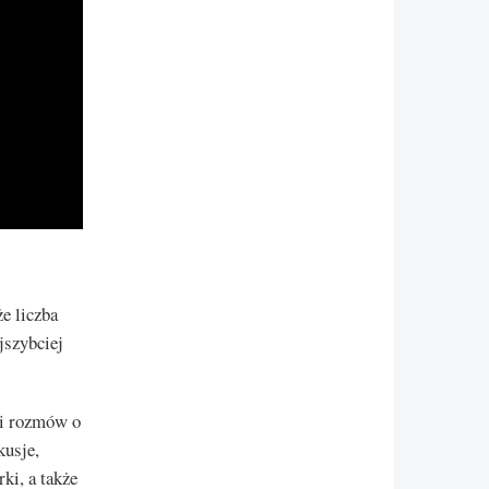
e liczba
jszybciej
 i rozmów o
kusje,
ki, a także