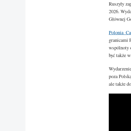
Ruszyły za
2026. Wyda
Głównej Go
Polonia_C
granicami P
wspólnoty o
być także w
Wydarzenie 
poza Polską
ale także d