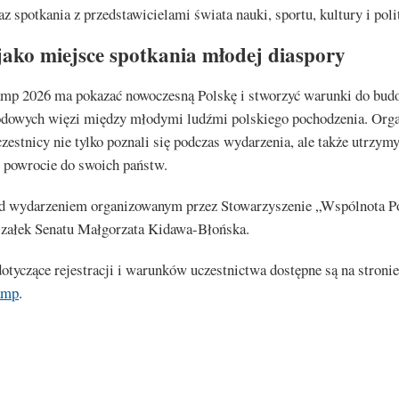
az spotkania z przedstawicielami świata nauki, sportu, kultury i poli
jako miejsce spotkania młodej diaspory
mp 2026 ma pokazać nowoczesną Polskę i stworzyć warunki do bud
dowych więzi między młodymi ludźmi polskiego pochodzenia. Orga
czestnicy nie tylko poznali się podczas wydarzenia, ale także utrzym
o powrocie do swoich państw.
ad wydarzeniem organizowanym przez Stowarzyszenie „Wspólnota P
szałek Senatu Małgorzata Kidawa-Błońska.
otyczące rejestracji i warunków uczestnictwa dostępne są na stronie
amp
.