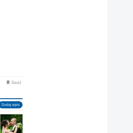
Śledź
Dodaj wpis