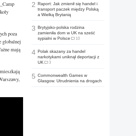
ia_Camp
2
Raport: Jak zmienił się handel i
transport paczek między Polską
zkoły
a Wielką Brytanią
3
Brytyjsko-polska rodzina
ych poza
zamieniła dom w UK na sześć
sypialni w Polsce
10
e globalnej
Ważne mają
4
Polak skazany za handel
narkotykami uniknął deportacji z
UK
3
 mieszkają
5
Commonwealth Games w
 Warszawy,
Glasgow. Utrudnienia na drogach