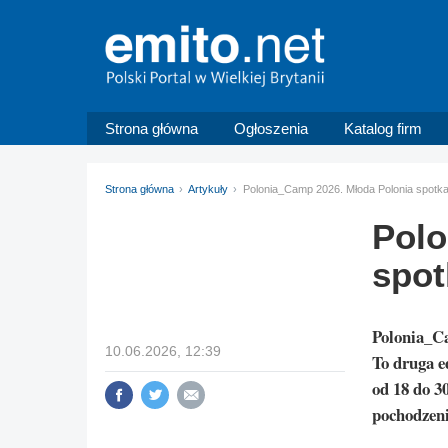
Strona główna
Ogłoszenia
Katalog firm
Strona główna
Artykuły
Polonia_Camp 2026. Młoda Polonia spotk
Polo
spot
Polonia_C
10.06.2026, 12:39
To druga e
od 18 do 30
pochodzeni