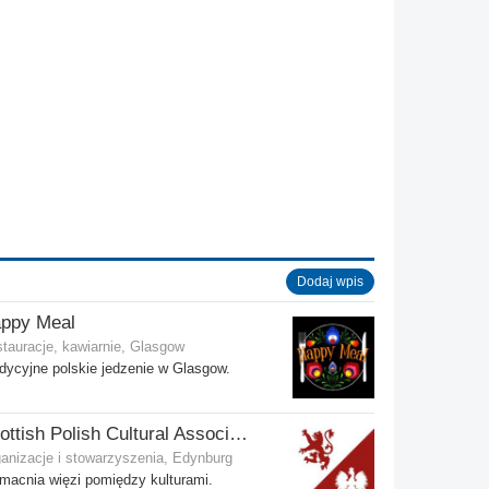
Dodaj wpis
ppy Meal
tauracje, kawiarnie, Glasgow
dycyjne polskie jedzenie w Glasgow.
Scottish Polish Cultural Association
anizacje i stowarzyszenia, Edynburg
acnia więzi pomiędzy kulturami.