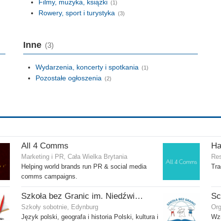
Filmy, muzyka, książki
(1)
Rowery, sport i turystyka
(3)
Inne
(3)
Wydarzenia, koncerty i spotkania
(1)
Pozostałe ogłoszenia
(2)
All 4 Comms
Ha
Marketing i PR, Cała Wielka Brytania
Res
Helping world brands run PR & social media
Tra
comms campaigns.
Szkoła bez Granic im. Niedźwiedzia Wojtka
Szkoły sobotnie, Edynburg
Org
Język polski, geografa i historia Polski, kultura i
Wzm