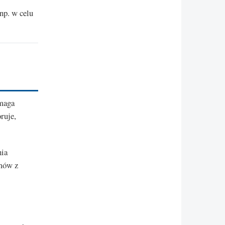
np. w celu
ymaga
ruje,
nia
emów z