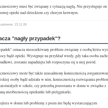
cznościowy musi być związany z sytuacją nagłą. Nie przysługuje on 
nowej opieki nad dzieckiem czy chorym krewnym.
ualnienie: 23.11.09
acza "nagły przypadek"?
ypadek" oznacza nieoczekiwany problem związany z osobą która w
cy bądź opieki. Występuje na przykład wtedy, gdy taka osoba zacho
adkowi, zostanie napadnięta lub rozpoczyna się u niej poród.
icznościowy może być także uzasadniony koniecznością zorganizowa
liskiej osoby bądź udziału w nim, koniecznością rozwiązania probl
aistniałych w szkole, czy potrzebą pozostania w domu w związku z
ną nieobecnością opiekunki lub pielęgniarki.
bojlera w domu lub problemy z psem nie będą wystarczającym