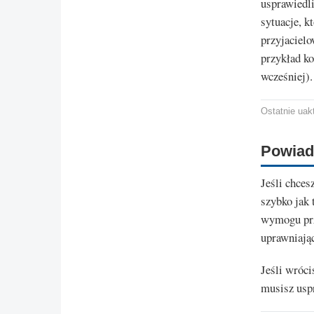
usprawiedli
sytuacje, k
przyjacielo
przykład ko
wcześniej).
Ostatnie uakt
Powiad
Jeśli chces
szybko jak 
wymogu prz
uprawniając
Jeśli wróci
musisz usp