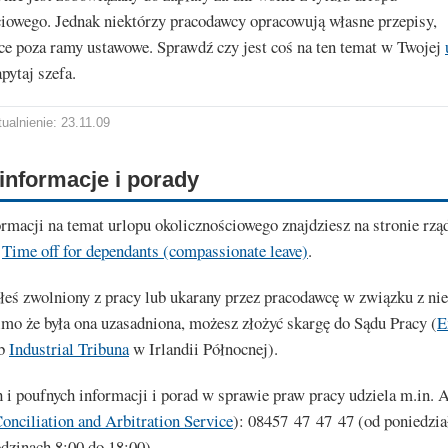
ciowego. Jednak niektórzy pracodawcy opracowują własne przepisy,
ce poza ramy ustawowe. Sprawdź czy jest coś na ten temat w Twojej
pytaj szefa.
ualnienie: 23.11.09
informacje i porady
rmacji na temat urlopu okolicznościowego znajdziesz na stronie rzą
:
Time off for dependants (compassionate leave)
.
ałeś zwolniony z pracy lub ukarany przez pracodawcę w związku z ni
mo że była ona uzasadniona, możesz złożyć skargę do Sądu Pracy (
E
b
Industrial Tribuna
w Irlandii Północnej).
i poufnych informacji i porad w sprawie praw pracy udziela m.in.
onciliation and Arbitration Service
): 08457 47 47 47 (od poniedzia
dzinach 8:00 do 18:00).