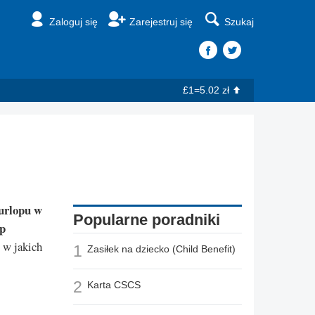
Zaloguj się
Zarejestruj się
Szukaj
£1=5.02 zł
 urlopu w
Popularne poradniki
op
w jakich
1
Zasiłek na dziecko (Child Benefit)
2
Karta CSCS