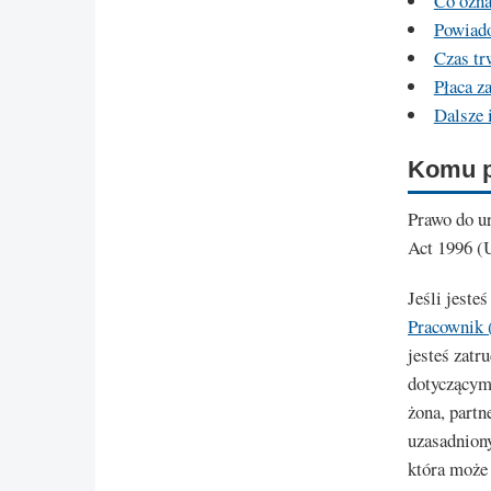
Co ozna
Powiad
Czas tr
Płaca z
Dalsze 
Komu p
Prawo do u
Act 1996 (
Jeśli jest
Pracownik 
jesteś zat
dotyczącym 
żona, partn
uzasadniony
która może