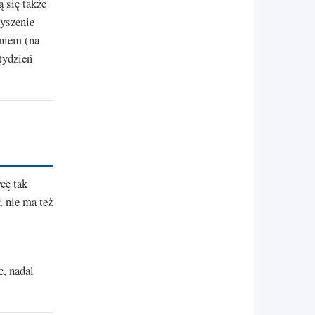
 się także
zyszenie
eniem (na
tydzień
cę tak
; nie ma też
e, nadal