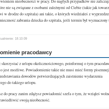
wieniem nieobecności w pracy. Do nagłych przypadków nie zaliczają
tóre nie są związane z osobami zależnymi od Ciebie (takie jak towar
wi w drodze do szpitala) ani takie, o których wiedziałeś z wyprzedz
nieczność zabrania dziecka do szpitala, jeśli termin był wyznaczony 
ualnienie: 18.10.09
omienie pracodawcy
z skorzystać z urlopu okolicznościowego, poinformuj o tym pracodaw
to jest możliwe. Powiadomienie takie nie musi mieć formy pisemnej
edstawiania dowodów potwierdzających zaistnienie wydarzenia
ego do takiego urlopu.
sz do pracy zanim zdążysz powiadomić szefa o tym, że wziąłeś woln
rawiedliwić swoją nieobecność.