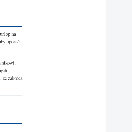
urlop na
aby uporać
wnikowi,
nych
, że zakłóca