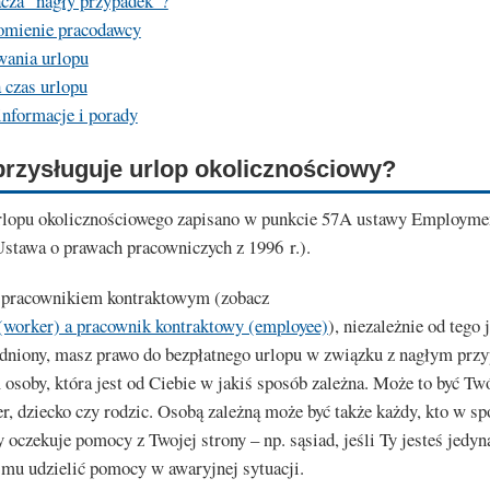
cza "nagły przypadek"?
omienie pracodawcy
wania urlopu
a czas urlopu
informacje i porady
rzysługuje urlop okolicznościowy?
rlopu okolicznościowego zapisano w punkcie 57A ustawy Employmen
Ustawa o prawach pracowniczych z 1996 r.).
eś pracownikiem kontraktowym (zobacz
(worker) a pracownik kontraktowy (employee)
), niezależnie od tego 
rudniony, masz prawo do bezpłatnego urlopu w związku z nagłym prz
osoby, która jest od Ciebie w jakiś sposób zależna. Może to być Tw
er, dziecko czy rodzic. Osobą zależną może być także każdy, kto w s
 oczekuje pomocy z Twojej strony – np. sąsiad, jeśli Ty jesteś jedyn
 mu udzielić pomocy w awaryjnej sytuacji.