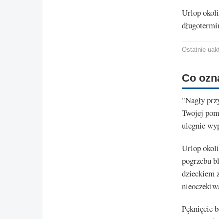
Urlop okoli
długotermi
Ostatnie uakt
Co ozn
"Nagły prz
Twojej pomo
ulegnie wyp
Urlop okol
pogrzebu b
dzieckiem z
nieoczekiwa
Pęknięcie 