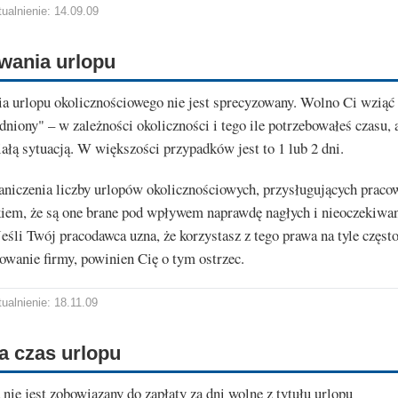
ualnienie: 14.09.09
wania urlopu
a urlopu okolicznościowego nie jest sprecyzowany. Wolno Ci wziąć 
dniony" – w zależności okoliczności i tego ile potrzebowałeś czasu, 
niałą sytuacją. W większości przypadków jest to 1 lub 2 dni.
aniczenia liczby urlopów okolicznościowych, przysługujących praco
iem, że są one brane pod wpływem naprawdę nagłych i nieoczekiwa
eśli Twój pracodawca uzna, że korzystasz z tego prawa na tyle często
owanie firmy, powinien Cię o tym ostrzec.
ualnienie: 18.11.09
a czas urlopu
nie jest zobowiązany do zapłaty za dni wolne z tytułu urlopu