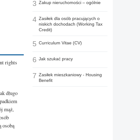
3
Zakup nieruchomości – ogólnie
4
Zasiłek dla osób pracujących o
niskich dochodach (Working Tax
Credit)
5
Curriculum Vitae (CV)
6
Jak szukać pracy
t rights
7
Zasiłek mieszkaniowy - Housing
Benefit
jak długo
ypadkiem
ój mąż,
posób
ą osobą