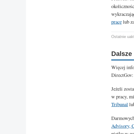
okolicznoś
wykraczają
pracę
lub za
Ostatnie uakt
Dalsze 
Więcej info
DirectGov
Jeżeli zost
w pracy, mi
Tribunal
lu
Darmowych 
Advisory, C
piątku w go