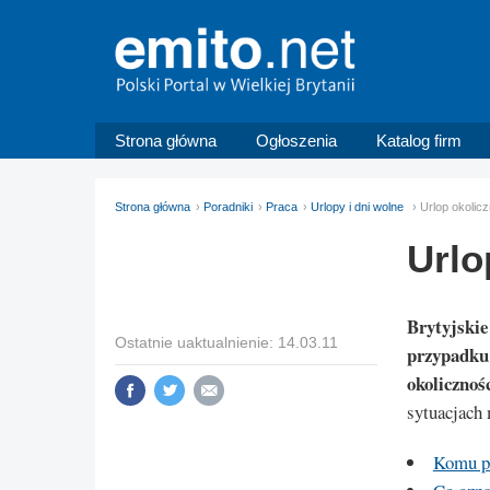
Strona główna
Ogłoszenia
Katalog firm
Strona główna
Poradniki
Praca
Urlopy i dni wolne
Urlop okolic
Urlo
Brytyjskie
Ostatnie uaktualnienie: 14.03.11
przypadku 
okolicznoś
sytuacjach 
Komu pr