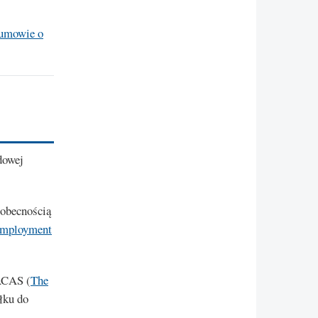
umowie o
dowej
eobecnością
mployment
 ACAS (
The
łku do