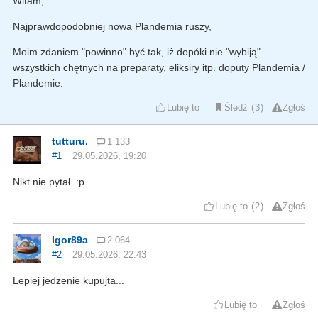
Witam,
Najprawdopodobniej nowa Plandemia ruszy,
Moim zdaniem "powinno" być tak, iż dopóki nie "wybiją"
wszystkich chętnych na preparaty, eliksiry itp. doputy Plandemia /
Plandemie.
Lubię to
Śledź
3
Zgłoś
tutturu.
1 133
#1
29.05.2026, 19:20
Nikt nie pytał. :p
Lubię to
2
Zgłoś
Igor89a
2 064
#2
29.05.2026, 22:43
Lepiej jedzenie kupujta...
Lubię to
Zgłoś