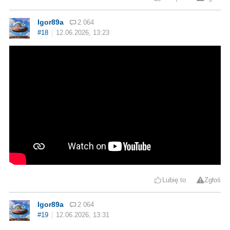
Igor89a
2 064
#18
12.06.2026, 13:23
Lubię to
Zgłoś
Igor89a
2 064
#19
12.06.2026, 13:31