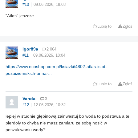
#10
09.06.2026, 18:03
"Atłas" jeszcze
Lubię to
Zgłoś
Igor89a
2 064
#11
09.06.2026, 18:04
https://www.ecoshop.com.pl/ksiazki/4802-atlas-istot-
pozaiziemskich-anna-...
Lubię to
Zgłoś
Vandal
3
#12
12.06.2026, 10:32
lepiej w studnie głębinową zainwestuj bo woda to podstawa a te
pierdoły to chyba nie masz zamiaru ze sobą nosić w
poszukiwaniu wody?