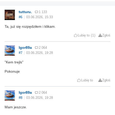
tutturu.
1 133
#6
03.06.2026, 15:33
Ta, już się rozpędziłem i klikam.
Lubię to
1
Zgłoś
Igor89a
2 064
#7
03.06.2026, 19:28
"Kem trejls"
Pokonuje
Lubię to
Zgłoś
Igor89a
2 064
#8
03.06.2026, 19:28
Mam jeszcze.