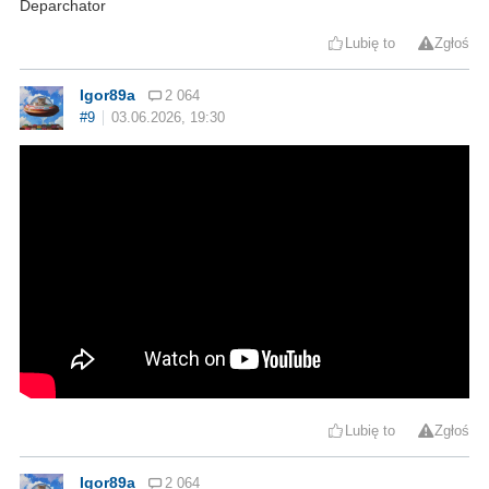
Deparchator
Lubię to
Zgłoś
Igor89a
2 064
#9
03.06.2026, 19:30
Lubię to
Zgłoś
Igor89a
2 064