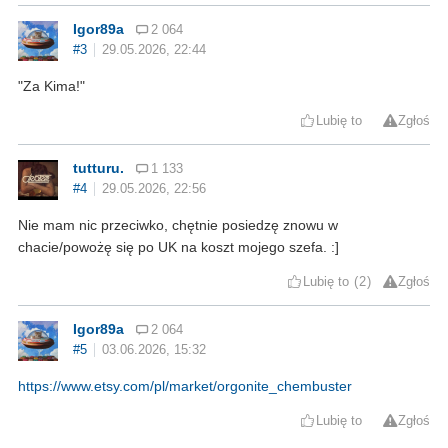
Igor89a
2 064
#3
29.05.2026, 22:44
"Za Kima!"
Lubię to
Zgłoś
tutturu.
1 133
#4
29.05.2026, 22:56
Nie mam nic przeciwko, chętnie posiedzę znowu w
chacie/powożę się po UK na koszt mojego szefa. :]
Lubię to
2
Zgłoś
Igor89a
2 064
#5
03.06.2026, 15:32
https://www.etsy.com/pl/market/orgonite_chembuster
Lubię to
Zgłoś