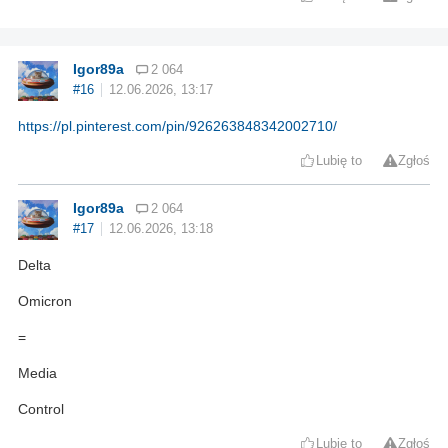
Igor89a
2 064
#16
12.06.2026, 13:17
https://pl.pinterest.com/pin/926263848342002710/
Lubię to
Zgłoś
Igor89a
2 064
#17
12.06.2026, 13:18
Delta
Omicron
=
Media
Control
Lubię to
Zgłoś