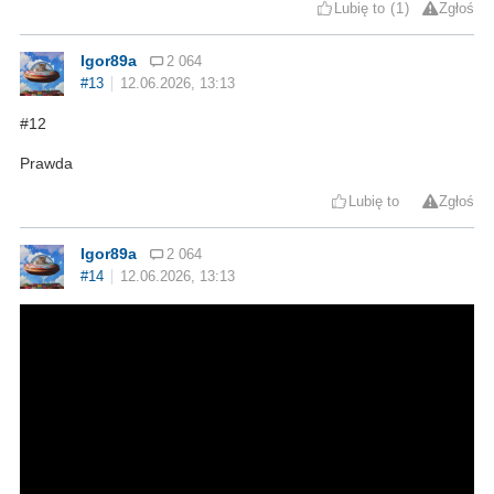
Lubię to
1
Zgłoś
Igor89a
2 064
#13
12.06.2026, 13:13
#12
Prawda
Lubię to
Zgłoś
Igor89a
2 064
#14
12.06.2026, 13:13