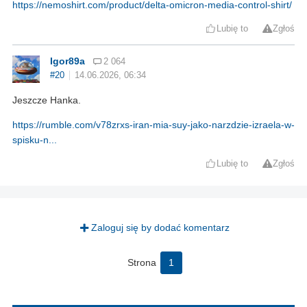
https://nemoshirt.com/product/delta-omicron-media-control-shirt/
Lubię to
Zgłoś
Igor89a
2 064
#20
14.06.2026, 06:34
Jeszcze Hanka.
https://rumble.com/v78zrxs-iran-mia-suy-jako-narzdzie-izraela-w-
spisku-n...
Lubię to
Zgłoś
Zaloguj się by dodać komentarz
Strona
1