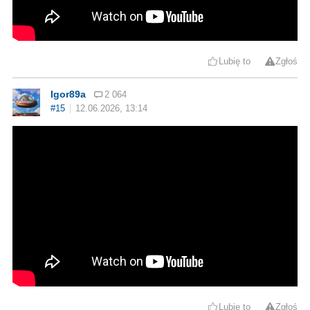
Lubię to
Zgłoś
Igor89a
2 064
#15
12.06.2026, 13:14
Lubię to
Zgłoś