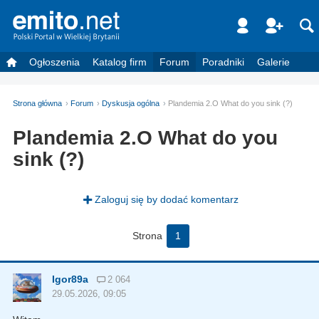
Ogłoszenia
Katalog firm
Forum
Poradniki
Galerie
Strona główna
Forum
Dyskusja ogólna
Plandemia 2.O What do you sink (?)
Plandemia 2.O What do you
sink (?)
Zaloguj się by dodać komentarz
Strona
1
Igor89a
2 064
29.05.2026, 09:05