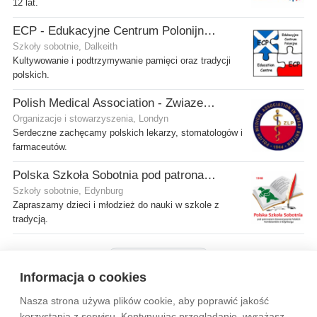
12 lat.
ECP - Edukacyjne Centrum Polonijne SCIO - Dalkeith
Szkoły sobotnie, Dalkeith
Kultywowanie i podtrzymywanie pamięci oraz tradycji
polskich.
Polish Medical Association - Zwiazek Lekarzy Polskich w Wielkiej Brytanii
Organizacje i stowarzyszenia, Londyn
Serdeczne zachęcamy polskich lekarzy, stomatologów i
farmaceutów.
Polska Szkoła Sobotnia pod patronatem SPK w Edynburgu - Filia Stenhouse
Szkoły sobotnie, Edynburg
Zapraszamy dzieci i młodzież do nauki w szkole z
tradycją.
Pokaż więcej firm
Informacja o cookies
Nasza strona używa plików cookie, aby poprawić jakość
Wytyczne dla społeczności
Regulamin
Prywatność
korzystania z serwisu. Kontynuując przeglądanie, wyrażasz