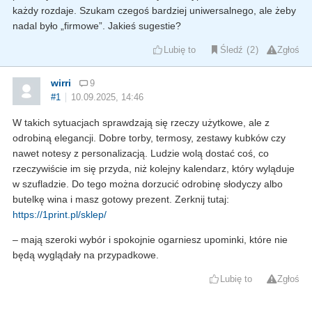
każdy rozdaje. Szukam czegoś bardziej uniwersalnego, ale żeby
nadal było „firmowe”. Jakieś sugestie?
Lubię to
Śledź
2
Zgłoś
wirri
9
#1
10.09.2025, 14:46
W takich sytuacjach sprawdzają się rzeczy użytkowe, ale z
odrobiną elegancji. Dobre torby, termosy, zestawy kubków czy
nawet notesy z personalizacją. Ludzie wolą dostać coś, co
rzeczywiście im się przyda, niż kolejny kalendarz, który wyląduje
w szufladzie. Do tego można dorzucić odrobinę słodyczy albo
butelkę wina i masz gotowy prezent. Zerknij tutaj:
https://1print.pl/sklep/
– mają szeroki wybór i spokojnie ogarniesz upominki, które nie
będą wyglądały na przypadkowe.
Lubię to
Zgłoś