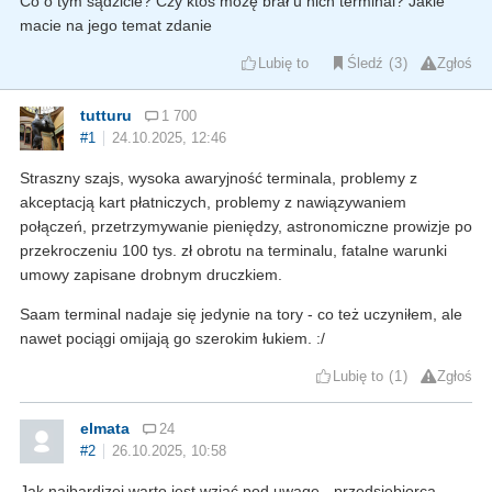
Co o tym sądzicie? Czy ktoś możę brał u nich terminal? Jakie
macie na jego temat zdanie
Lubię to
Śledź
3
Zgłoś
tutturu
1 700
#1
24.10.2025, 12:46
Straszny szajs, wysoka awaryjność terminala, problemy z
akceptacją kart płatniczych, problemy z nawiązywaniem
połączeń, przetrzymywanie pieniędzy, astronomiczne prowizje po
przekroczeniu 100 tys. zł obrotu na terminalu, fatalne warunki
umowy zapisane drobnym druczkiem.
Saam terminal nadaje się jedynie na tory - co też uczyniłem, ale
nawet pociągi omijają go szerokim łukiem. :/
Lubię to
1
Zgłoś
elmata
24
#2
26.10.2025, 10:58
Jak najbardizej warto jest wziąć pod uwagę - przedsiębiorca