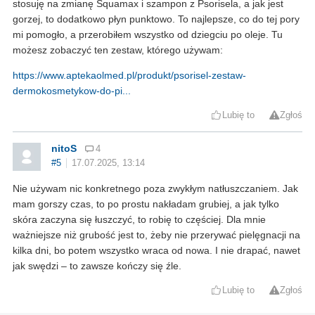
stosuję na zmianę Squamax i szampon z Psorisela, a jak jest
gorzej, to dodatkowo płyn punktowo. To najlepsze, co do tej pory
mi pomogło, a przerobiłem wszystko od dziegciu po oleje. Tu
możesz zobaczyć ten zestaw, którego używam:
https://www.aptekaolmed.pl/produkt/psorisel-zestaw-
dermokosmetykow-do-pi...
Lubię to
Zgłoś
nitoS
4
#5
17.07.2025, 13:14
Nie używam nic konkretnego poza zwykłym natłuszczaniem. Jak
mam gorszy czas, to po prostu nakładam grubiej, a jak tylko
skóra zaczyna się łuszczyć, to robię to częściej. Dla mnie
ważniejsze niż grubość jest to, żeby nie przerywać pielęgnacji na
kilka dni, bo potem wszystko wraca od nowa. I nie drapać, nawet
jak swędzi – to zawsze kończy się źle.
Lubię to
Zgłoś