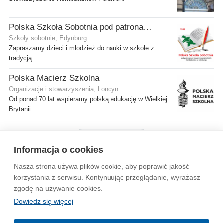
Polska Szkoła Sobotnia pod patronatem SPK w Edynburgu - Filia Gilmerton
Szkoły sobotnie, Edynburg
Zapraszamy dzieci i młodzież do nauki w szkole z
tradycją.
Polska Macierz Szkolna
Organizacje i stowarzyszenia, Londyn
Od ponad 70 lat wspieramy polską edukację w Wielkiej
Brytanii.
Pokaż więcej firm
Informacja o cookies
Nasza strona używa plików cookie, aby poprawić jakość
Wytyczne dla społeczności
Regulamin
Prywatność
korzystania z serwisu. Kontynuując przeglądanie, wyrażasz
zgodę na używanie cookies.
Reklama
Kontakt
Information in English
Dowiedz się więcej
© 2004-2026 Emito.net