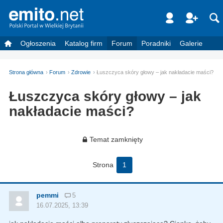
Ogłoszenia
Katalog firm
Forum
Poradniki
Galerie
Strona główna
Forum
Zdrowie
Łuszczyca skóry głowy – jak nakładacie maści?
Łuszczyca skóry głowy – jak
nakładacie maści?
Temat zamknięty
Strona
1
pemmi
5
16.07.2025, 13:39