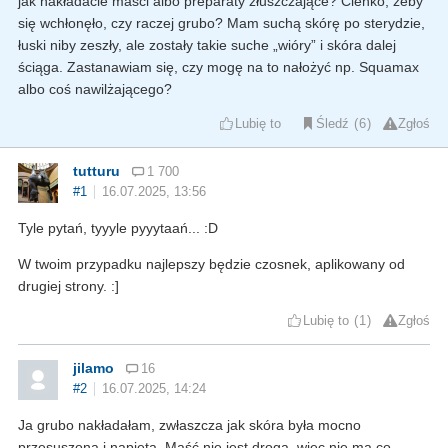
jak nakładacie maści albo preparaty złuszczające? Cienko, żeby
się wchłonęło, czy raczej grubo? Mam suchą skórę po sterydzie,
łuski niby zeszły, ale zostały takie suche „wióry” i skóra dalej
ściąga. Zastanawiam się, czy mogę na to nałożyć np. Squamax
albo coś nawilżającego?
Lubię to
Śledź
6
Zgłoś
tutturu
1 700
#1
16.07.2025, 13:56
Tyle pytań, tyyyle pyyytaań... :D
W twoim przypadku najlepszy będzie czosnek, aplikowany od
drugiej strony. :]
Lubię to
1
Zgłoś
jilamo
16
#2
16.07.2025, 14:24
Ja grubo nakładałam, zwłaszcza jak skóra była mocno
przesuszona i napięta. Maść nie jest droga, więc nie ma co