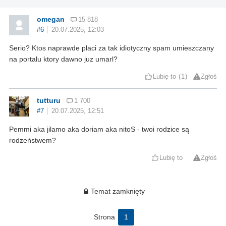
omegan
15 818
#6
20.07.2025, 12:03
Serio? Ktos naprawde placi za tak idiotyczny spam umieszczany
na portalu ktory dawno juz umarl?
Lubię to
1
Zgłoś
tutturu
1 700
#7
20.07.2025, 12:51
Pemmi aka jilamo aka doriam aka nitoS - twoi rodzice są
rodzeństwem?
Lubię to
Zgłoś
Temat zamknięty
Strona
1