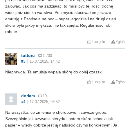
żałować. Jak coś ma zadziałać, to musi być tej ilości trochę
więcej niż cienka warstwa. Po zmyciu stosowałam jeszcze
emulsję z Psorisela na noc – super łagodziła i na drugi dzień
skóra była jakby miększa, nie tak spięta. Regularność robi
robotę.
Lubię to
Zgłoś
tutturu
1 700
#3
16.07.2025, 14:42
Nieprawda. Ta emulsja wypala skórę do gołej czaszki.
Lubię to
Zgłoś
doriam
10
#4
17.07.2025, 08:52
Na wszystko, co zmienione chorobowo, i zawsze grubo.
Szczególnie jak używasz sterydu i potem skóra schodzi jak
papier – wtedy dobrze jest ją natłuścić czymś konkretnym. Ja