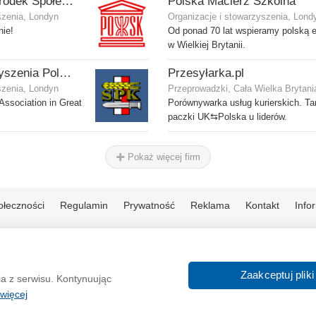
POSK - Polski Ośrodek Społeczno-Kulturalny
Polska Macierz Szkolna
szenia, Londyn
Organizacje i stowarzyszenia, Lond
nie!
Od ponad 70 lat wspieramy polską 
w Wielkiej Brytanii.
Fundacja Stowarzyszenia Polskich Kombatantów w Wielkiej Brytanii
Przesyłarka.pl
szenia, Londyn
Przeprowadzki, Cała Wielka Brytani
Association in Great
Porównywarka usług kurierskich. Ta
paczki UK⇆Polska u liderów.
Pokaż więcej firm
ołeczności
Regulamin
Prywatność
Reklama
Kontakt
Info
© 2004-2026 Emito.net
Zaakceptuj pliki
ia z serwisu. Kontynuując
więcej