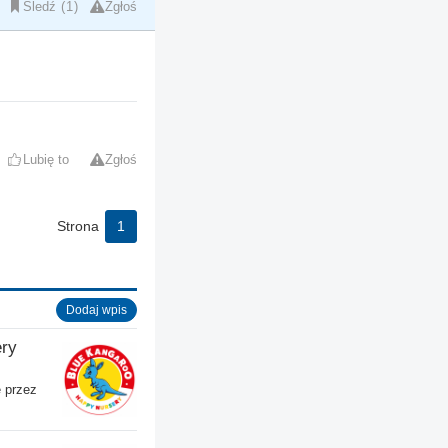
Śledź
1
Zgłoś
Lubię to
Zgłoś
Strona
1
Dodaj wpis
ery
 przez