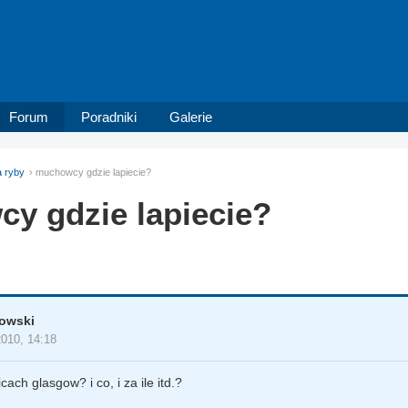
Forum
Poradniki
Galerie
 ryby
muchowcy gdzie lapiecie?
y gdzie lapiecie?
owski
2010, 14:18
cach glasgow? i co, i za ile itd.?