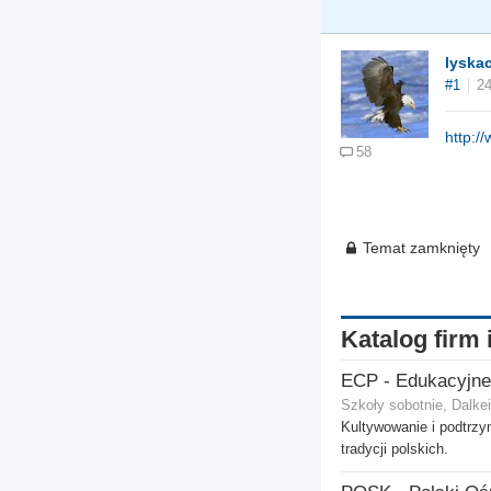
lyska
#1
24
http:/
58
Temat zamknięty
Katalog firm 
Szkoły sobotnie, Dalkei
Kultywowanie i podtrz
tradycji polskich.