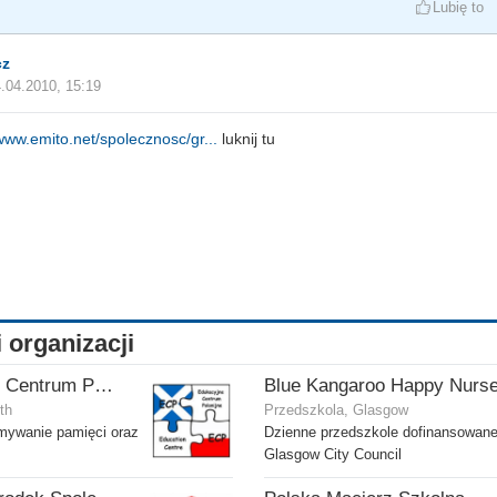
Lubię to
cz
.04.2010, 15:19
/www.emito.net/spolecznosc/gr...
luknij tu
i organizacji
ECP - Edukacyjne Centrum Polonijne SCIO - Dalkeith
Blue Kangaroo Happy Nurs
th
Przedszkola, Glasgow
ymywanie pamięci oraz
Dzienne przedszkole dofinansowane
Glasgow City Council