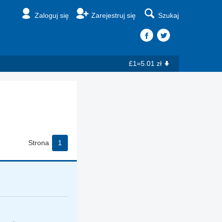
Zaloguj się
Zarejestruj się
Szukaj
£1=5.01 zł
Strona
1