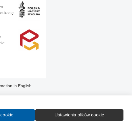
yn
edukację
a
nie
rmation in English
 cookie
Ustawienia plików cookie