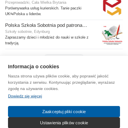
Przeprowadzki, Cała Wielka Brytania
Porównywarka usług kurierskich. Tanie paczki
UK⇆Polska u liderów.
Polska Szkoła Sobotnia pod patronatem SPK w Edynburgu - Filia Gilmerton
Szkoły sobotnie, Edynburg
Zapraszamy dzieci i młodzież do nauki w szkole z
tradycją.
Pokaż więcej firm
Informacja o cookies
Nasza strona używa plików cookie, aby poprawić jakość
Wytyczne dla społeczności
Regulamin
Prywatność
korzystania z serwisu. Kontynuując przeglądanie, wyrażasz
zgodę na używanie cookies.
Reklama
Kontakt
Information in English
Dowiedz się więcej
© 2004-2026 Emito.net
Zaakceptuj pliki cookie
Ustawienia plików cookie