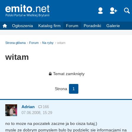
Ogłoszenia
Katalog firm
Forum
Poradniki
Galerie
Strona główna
Forum
Na ryby
witam
witam
Temat zamknięty
Strona
1
Adrian
166
07.06.2008, 15:29
no to moze na poczatek zaczne ja bo cisza tutaj;)
mysle ze dobrym pomyslem bylo by podzielic sie informacjami na