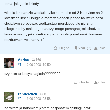
temat jak gdzie i kiedy
wiec ja jak narazie wedkuje tylko na muche od 2 lat, bylem na 2
lowiskach insch i lougie a mam w planach jechac na rzeke poza
chcialbym sprobowac wedkarstwa morskiego ale nie znam
nikogo kto by mnie tego nauczyl moge pomagac jesli chodzi o
kwestie muchy jaka wedke kupic itd az do porad nauki lowienia
pozdrawiam wedkarzy ;);)
Lubię to
Śledź
7
Zgłoś
Adrian
166
#1
10.06.2008, 19:50
czy ktos tu kiedys zaglada????????
Lubię to
Zgłoś
zander2920
10
#2
13.06.2008, 03:58
no witam ja natomiast jestem pasjonatem spiningu oraz