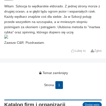
Witam. Szkocja to wędkarskie eldorado. Z jednej strony morze z
drugiej ocean, a w głębi lądu ogrom jezior i wspaniałych rzek.
Każdy wędkarz znajdzie coś dla siebie. Ja w Szkocji poluję
przede wszystkim na szczupaka, a w mnieszym stopniu
pośmigam za okoniem i pstrągiem. Ulubiona metoda to "martwa
rybka" oraz spinning, którego dopiero się uczę.
Zawsze C&R. Pozdrawiam.
Lubię to
Zgłoś
Temat zamknięty
Strona
1
Katalog firm i organizacji
Dodaj wpis