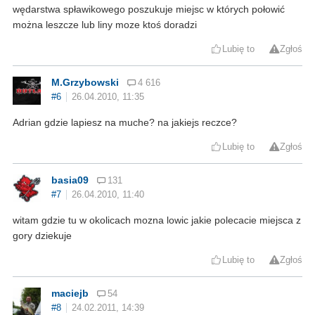
wędarstwa spławikowego poszukuje miejsc w których połowić
można leszcze lub liny moze ktoś doradzi
Lubię to
Zgłoś
M.Grzybowski
4 616
#6
26.04.2010, 11:35
Adrian gdzie lapiesz na muche? na jakiejs reczce?
Lubię to
Zgłoś
basia09
131
#7
26.04.2010, 11:40
witam gdzie tu w okolicach mozna lowic jakie polecacie miejsca z
gory dziekuje
Lubię to
Zgłoś
maciejb
54
#8
24.02.2011, 14:39