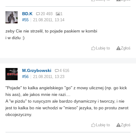
BD.K
20 493
1
#55
21.08.2011, 13:14
zeby Cie nie strzelil, to pojade paskiem w kombi
i w dizlu :)
Lubię to
Zgłoś
M.Grzybowski
4 616
#56
21.08.2011, 13:23
"Pojade" to kalka angielskiego "go" z mowy ulicznej (np. go kick
his ass), ale jakos mnie nie razi....
A "w pizdu" to rusycyzm ale bardzo dynamiczny i tworczy, i nie
jest to kalka bo nie wchodzi w "mieso" jezyka, to po prostu zwrot
obcojezyczny.
Lubię to
Zgłoś