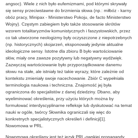
angsoc). Wiele z nich było eufemizmami, pod którymi skrywały
się sensy przeciwstawne do brzmienia słowa (np.: miłbóz - karny
obóz pracy, Minipax - Ministerstwo Pokoju, de facto Ministerstwo
Wojny). Częstym zabiegiem było także stosowanie skrótów
wzorem totalitaryzmów komunistycznych i faszystowskich, przez
co tak utworzone neologizmy były oczyszczone z niepotrzebnych
(np. historycznych) skojarzeń, eksponowały jedynie aktualne
ideologiczne sensy. Istotne dla zbioru B było wartościowanie
słów, miały one zawsze pozytywny lub negatywny wydźwięk.
Zazwyczaj wartościowanie było przyporządkowane danemu
słowu na stałe, ale istniały też takie wyrazy, które zależnie od
kontekstu zmieniały swoje nacechowanie. Zbiór C wypełniała
terminologia naukowa i techniczna. Znajomość jej była
ograniczona do specjalistów z danej dziedziny. Dbano, aby
wyeliminować określenia, przy użyciu których można by
formułować interdyscyplinarne refleksje lub dyskutować na temat
nauki w ogóle, twórcy Słownika ograniczali się więc do
konkretnych specjalistycznych określeń i definicji[1].
Nowomowa w PRL.
Nowomową określany jest też język PRL-owskiej propagandy,