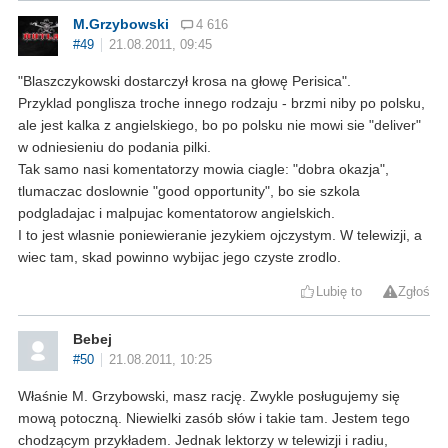
M.Grzybowski
4 616
#49
21.08.2011, 09:45
Blaszczykowski dostarczył krosa na głowę Perisica
.
Przyklad ponglisza troche innego rodzaju - brzmi niby po polsku,
ale jest kalka z angielskiego, bo po polsku nie mowi sie "deliver"
w odniesieniu do podania pilki.
Tak samo nasi komentatorzy mowia ciagle: "dobra okazja",
tlumaczac doslownie "good opportunity", bo sie szkola
podgladajac i malpujac komentatorow angielskich.
I to jest wlasnie poniewieranie jezykiem ojczystym. W telewizji, a
wiec tam, skad powinno wybijac jego czyste zrodlo.
Lubię to
Zgłoś
Bebej
#50
21.08.2011, 10:25
Właśnie M. Grzybowski, masz rację. Zwykle posługujemy się
mową potoczną. Niewielki zasób słów i takie tam. Jestem tego
chodzącym przykładem. Jednak lektorzy w telewizji i radiu,