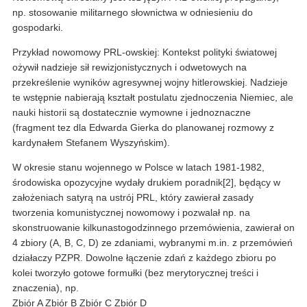
np. stosowanie militarnego słownictwa w odniesieniu do
gospodarki.
Przykład nowomowy PRL-owskiej: Kontekst polityki światowej
ożywił nadzieje sił rewizjonistycznych i odwetowych na
przekreślenie wyników agresywnej wojny hitlerowskiej. Nadzieje
te wstępnie nabierają kształt postulatu zjednoczenia Niemiec, ale
nauki historii są dostatecznie wymowne i jednoznaczne
(fragment tez dla Edwarda Gierka do planowanej rozmowy z
kardynałem Stefanem Wyszyńskim).
W okresie stanu wojennego w Polsce w latach 1981-1982,
środowiska opozycyjne wydały drukiem poradnik[2], będący w
założeniach satyrą na ustrój PRL, który zawierał zasady
tworzenia komunistycznej nowomowy i pozwalał np. na
skonstruowanie kilkunastogodzinnego przemówienia, zawierał on
4 zbiory (A, B, C, D) ze zdaniami, wybranymi m.in. z przemówień
działaczy PZPR. Dowolne łączenie zdań z każdego zbioru po
kolei tworzyło gotowe formułki (bez merytorycznej treści i
znaczenia), np.
Zbiór A Zbiór B Zbiór C Zbiór D