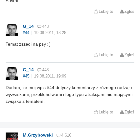
Austrii.
Lubię to
Zgłoś
G_14
443
#44
19.08.2011, 18:28
Temat zszedł na psy :(
Lubię to
Zgłoś
G_14
443
#45
19.08.2011, 19:09
Dodam, że moj wpis #44 dotyczy komentarzy z róznego rodzaju
wyzwiskami, przekleństwami i tego typu atrakcjami nie mającymi
związku z tematem.
Lubię to
Zgłoś
M.Grzybowski
4 616