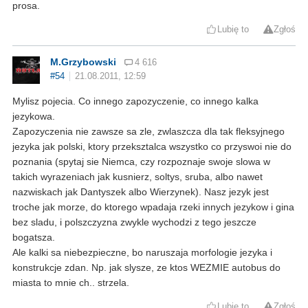
prosa.
Lubię to
Zgłoś
M.Grzybowski
4 616
#54
21.08.2011, 12:59
Mylisz pojecia. Co innego zapozyczenie, co innego kalka
jezykowa.
Zapozyczenia nie zawsze sa zle, zwlaszcza dla tak fleksyjnego
jezyka jak polski, ktory przeksztalca wszystko co przyswoi nie do
poznania (spytaj sie Niemca, czy rozpoznaje swoje slowa w
takich wyrazeniach jak kusnierz, soltys, sruba, albo nawet
nazwiskach jak Dantyszek albo Wierzynek). Nasz jezyk jest
troche jak morze, do ktorego wpadaja rzeki innych jezykow i gina
bez sladu, i polszczyzna zwykle wychodzi z tego jeszcze
bogatsza.
Ale kalki sa niebezpieczne, bo naruszaja morfologie jezyka i
konstrukcje zdan. Np. jak slysze, ze ktos WEZMIE autobus do
miasta to mnie ch.. strzela.
Lubię to
Zgłoś