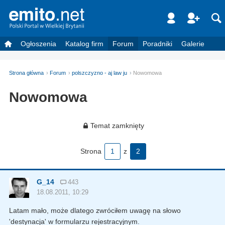
Ogłoszenia
Katalog firm
Forum
Poradniki
Galerie
Strona główna
Forum
polszczyzno - aj law ju
Nowomowa
Nowomowa
Temat zamknięty
Strona
1
z
2
G_14
443
18.08.2011, 10:29
Latam mało, może dlatego zwróciłem uwagę na słowo
'destynacja' w formularzu rejestracyjnym.