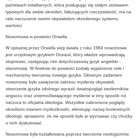
państwach totalitarnych, która posługując się stałym zestawem
typowych dla siebie określeń, fałszujących rzeczywistość, ma na
celu narzucenie swoim obywatelom określonego systemu
wartości.
Nowomowa w powieści Orwella
W opisanej przez Orwella wizji świata z roku 1984 nowomowa
jest urzędowym językiem Oceanii, który władze wprowadzają
stopniowo, zastępując nim dotychczasowy język angielski -
staromowę. W Aneksie do powieści zostały wyjaśnione cele i
mechanizmy tworzenia nowego języka. Głównym zadaniem
nowomowy było zawężenie zakresu myślenia obywateli,
stworzenie języka zdolnego wyrazić światopogląd zwolenników
angsocu oraz uniemożliwiającego myślenie w inny sposób niż
narzuca to oficjalna ideologia. Wszystkie zabronione poglądy
określono mianem myślozbrodni, eliminując nazwy konkretnych
ideologii, sprawiono, że nie sposób było je wyznawać czy choćby
o nich dyskutować.
Nowomowa była kształtowana poprzez tworzenie neologizmów