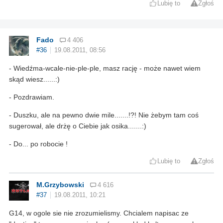
Lubię to
Zgłoś
Fado
4 406
#36
19.08.2011, 08:56
- Wiedźma-wcale-nie-ple-ple, masz rację - może nawet wiem
skąd wiesz......:)
- Pozdrawiam.
- Duszku, ale na pewno dwie mile.......!?! Nie żebym tam coś
sugerował, ale drżę o Ciebie jak osika.......:)
- Do... po robocie !
Lubię to
Zgłoś
M.Grzybowski
4 616
#37
19.08.2011, 10:21
G14, w ogole sie nie zrozumielismy. Chcialem napisac ze