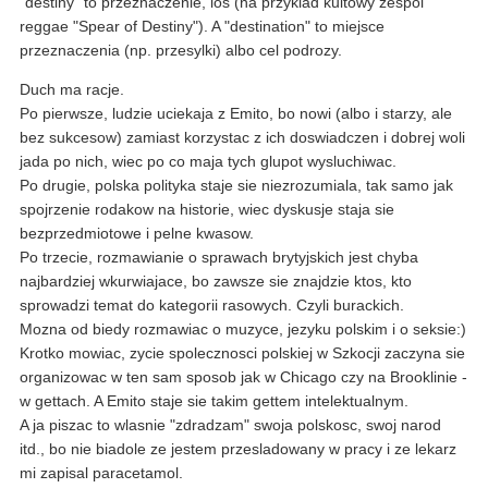
"destiny" to przeznaczenie, los (na przyklad kultowy zespol
reggae "Spear of Destiny"). A "destination" to miejsce
przeznaczenia (np. przesylki) albo cel podrozy.
Duch ma racje.
Po pierwsze, ludzie uciekaja z Emito, bo nowi (albo i starzy, ale
bez sukcesow) zamiast korzystac z ich doswiadczen i dobrej woli
jada po nich, wiec po co maja tych glupot wysluchiwac.
Po drugie, polska polityka staje sie niezrozumiala, tak samo jak
spojrzenie rodakow na historie, wiec dyskusje staja sie
bezprzedmiotowe i pelne kwasow.
Po trzecie, rozmawianie o sprawach brytyjskich jest chyba
najbardziej wkurwiajace, bo zawsze sie znajdzie ktos, kto
sprowadzi temat do kategorii rasowych. Czyli burackich.
Mozna od biedy rozmawiac o muzyce, jezyku polskim i o seksie:)
Krotko mowiac, zycie spolecznosci polskiej w Szkocji zaczyna sie
organizowac w ten sam sposob jak w Chicago czy na Brooklinie -
w gettach. A Emito staje sie takim gettem intelektualnym.
A ja piszac to wlasnie "zdradzam" swoja polskosc, swoj narod
itd., bo nie biadole ze jestem przesladowany w pracy i ze lekarz
mi zapisal paracetamol.