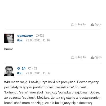
Lubię to
Zgłoś
osaczony
426
#52
21.08.2011, 11:16
hmm!
Lubię to
Zgłoś
G_14
443
#53
21.08.2011, 11:56
#49 masz rację. Łatwiej użyć kalki niż pomyśleć. Pewne wyrazy
pozostały w języku polskim przez 'zasiedzenie' np: 'aut',
'forhend', 'serw', 'meczbol', 'set' czy 'pułapka ofsajdowa'. Dobze,
że pozostał 'spalony'. Możliwe, że tak się stanie z 'dostarczeniem
krosa' choć mam nadzieję, że nie bo kojarzy się z dostawą