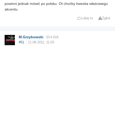
powinni jednak mówić po polsku. Ot choćby kwestia właściwego
akcentu.
Lubię to
Zgłoś
M.Grzybowski
4 616
#51
21.08.2011, 11:03