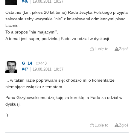
#46
19.08.2011, 19:27
Ostatnio (tzn. jakies 20 lat temu) Rada Jezyka Polskiego przyjela
zalecenie zeby wszystkie "nie" z imieslowami odmiennymi pisac
lacznie.
To a propos "nie majacymi".
A temat jest super, podziekuj Fado za udzial w dyskusji.
Lubię to
Zgłoś
G_14
443
#47
19.08.2011, 19:37
... w takim razie poprawiam się: chodziło mi o komentarze
niemające związku z tematem.
Panu Grzybowskiemu dziękuję za korektę, a Fado za udział w
dyskusji.
:)
Lubię to
Zgłoś