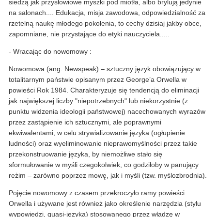
siedzą jak przysłowiowe myszki pod miotła, albo brylują jedynie
na salonach.... Edukacja, misja zawodowa, odpowiedzialność za
rzetelną naukę młodego pokolenia, to cechy dzisiaj jakby obce,
zapomniane, nie przystające do etyki nauczyciela.....
- Wracając do nowomowy :
Nowomowa (ang. Newspeak) – sztuczny język obowiązujący w
totalitarnym państwie opisanym przez George’a Orwella w
powieści Rok 1984. Charakteryzuje się tendencją do eliminacji
jak największej liczby "niepotrzebnych" lub niekorzystnie (z
punktu widzenia ideologii państwowej) nacechowanych wyrazów
przez zastąpienie ich sztucznymi, ale poprawnymi
ekwiwalentami, w celu strywializowanie języka (ogłupienie
ludności) oraz wyeliminowanie nieprawomyślności przez takie
przekonstruowanie języka, by niemożliwe stało się
sformułowanie w myśli czegokolwiek, co godziłoby w panujący
reżim – zarówno poprzez mowę, jak i myśli (tzw. myślozbrodnia).
Pojęcie nowomowy z czasem przekroczyło ramy powieści
Orwella i używane jest również jako określenie narzędzia (stylu
wypowiedzi, quasi-języka) stosowanego przez władzę w