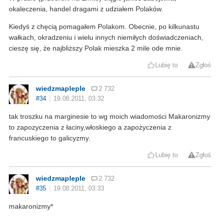
okaleczenia, handel dragami z udziałem Polaków.
Kiedyś z chęcią pomagałem Polakom. Obecnie, po kilkunastu
wałkach, okradzeniu i wielu innych niemiłych doświadczeniach,
cieszę się, że najbliższy Polak mieszka 2 mile ode mnie.
Lubię to
Zgłoś
wiedzmapleple
2 732
#34
19.08.2011, 03:32
tak troszku na marginesie to wg moich wiadomości Makaronizmy
to zapozyczenia z łaciny,włoskiego a zapożyczenia z
francuskiego to galicyzmy.
Lubię to
Zgłoś
wiedzmapleple
2 732
#35
19.08.2011, 03:33
makaronizmy*