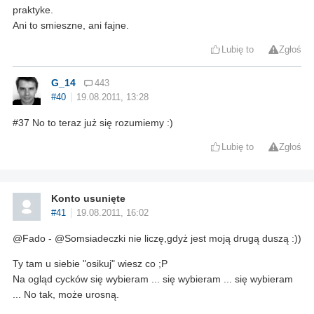
praktyke.
Ani to smieszne, ani fajne.
Lubię to
Zgłoś
G_14
443
#40
19.08.2011, 13:28
#37 No to teraz już się rozumiemy :)
Lubię to
Zgłoś
Konto usunięte
#41
19.08.2011, 16:02
@Fado - @Somsiadeczki nie liczę,gdyż jest moją drugą duszą :))
Ty tam u siebie "osikuj" wiesz co ;P
Na ogląd cycków się wybieram ... się wybieram ... się wybieram
... No tak, może urosną.