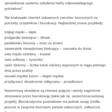
sprawdzenia systemu szkolenia kadry odpowiadającego
potrzebom"
Nie brakowało również zabawnych zwrotów, tworzonych na
potrzeby urzędników i biurokracji. Najbardziej znane przykłady:
trójkąt męski – slipki
podgardle dziecięce – śliniak
pedałowiec biurowy – kosz na śmieci
zawieralnik niewyjściowy blokujący – zasuwka do drzwi
zwis męski ozdobny – krawat
zwis sufitowy – żyrandol
upiór dzienny – liczba sztuk odzieży wypranych w ciągu jednego
dnia przez pralnię
wsuwki męskie luzem – klapki męskie
przyłączacz obustronnie odłączany – przedłużacz
Nowomową określane są również pojęcia i zwroty nagminnie
stosowane przez biurokrację (takie jak np. wszechznaczeniowy
projekt). Biurokratyczne pustosłowie ma jednak swoje źródła
jeszcze w żargonie biurowym państw zaborczych, zwłaszcza