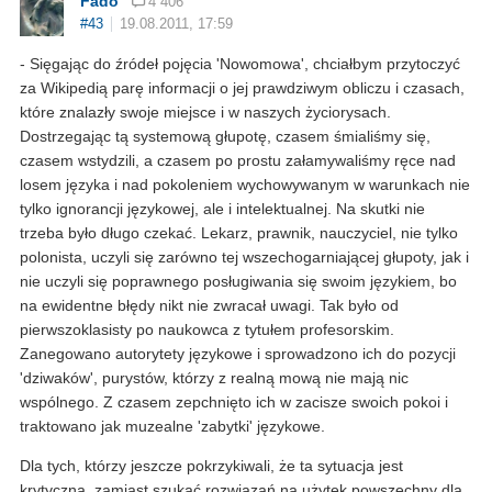
Fado
4 406
#43
19.08.2011, 17:59
- Sięgając do źródeł pojęcia 'Nowomowa', chciałbym przytoczyć
za Wikipedią parę informacji o jej prawdziwym obliczu i czasach,
które znalazły swoje miejsce i w naszych życiorysach.
Dostrzegając tą systemową głupotę, czasem śmialiśmy się,
czasem wstydzili, a czasem po prostu załamywaliśmy ręce nad
losem języka i nad pokoleniem wychowywanym w warunkach nie
tylko ignorancji językowej, ale i intelektualnej. Na skutki nie
trzeba było długo czekać. Lekarz, prawnik, nauczyciel, nie tylko
polonista, uczyli się zarówno tej wszechogarniającej głupoty, jak i
nie uczyli się poprawnego posługiwania się swoim językiem, bo
na ewidentne błędy nikt nie zwracał uwagi. Tak było od
pierwszoklasisty po naukowca z tytułem profesorskim.
Zanegowano autorytety językowe i sprowadzono ich do pozycji
'dziwaków', purystów, którzy z realną mową nie mają nic
wspólnego. Z czasem zepchnięto ich w zacisze swoich pokoi i
traktowano jak muzealne 'zabytki' językowe.
Dla tych, którzy jeszcze pokrzykiwali, że ta sytuacja jest
krytyczna, zamiast szukać rozwiązań na użytek powszechny dla