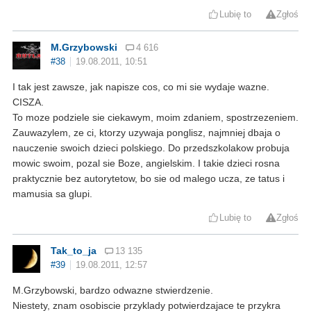
Lubię to
Zgłoś
M.Grzybowski
4 616
#38
19.08.2011, 10:51
I tak jest zawsze, jak napisze cos, co mi sie wydaje wazne.
CISZA.
To moze podziele sie ciekawym, moim zdaniem, spostrzezeniem.
Zauwazylem, ze ci, ktorzy uzywaja ponglisz, najmniej dbaja o
nauczenie swoich dzieci polskiego. Do przedszkolakow probuja
mowic swoim, pozal sie Boze, angielskim. I takie dzieci rosna
praktycznie bez autorytetow, bo sie od malego ucza, ze tatus i
mamusia sa glupi.
Lubię to
Zgłoś
Tak_to_ja
13 135
#39
19.08.2011, 12:57
M.Grzybowski, bardzo odwazne stwierdzenie.
Niestety, znam osobiscie przyklady potwierdzajace te przykra