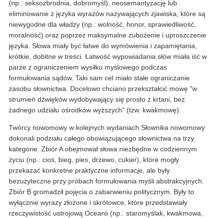
(np.: seksozbrodnia, dobromyśl), neosemantyzację lub
eliminowanie z języka wyrazów nazywających zjawiska, które są
niewygodne dla władzy (np.: wolność, honor, sprawiedliwość,
moralność) oraz poprzez maksymalne zubożenie i uproszczenie
języka. Słowa miały być łatwe do wymówienia i zapamiętania,
krótkie, dobitne w treści. Łatwość wypowiadania słów miała iść w
parze z ograniczeniem wysiłku myślowego podczas
formułowania sądów. Taki sam cel miało stałe ograniczanie
zasobu słownictwa. Docelowo chciano przekształcić mowę "w
strumień dźwięków wydobywający się prosto z krtani, bez
żadnego udziału ośrodków wyższych" (tzw. kwakmowę).
Twórcy nowomowy w kolejnych wydaniach Słownika nowomowy
dokonali podziału całego obowiązującego słownictwa na trzy
kategorie. Zbiór A obejmował słowa niezbędne w codziennym
życiu (np.: cios, bieg, pies, drzewo, cukier), które mogły
przekazać konkretne praktyczne informacje, ale były
bezużyteczne przy próbach formułowania myśli abstrakcyjnych.
Zbiór B gromadził pojęcia o zabarwieniu politycznym. Były to
wyłącznie wyrazy złożone i skrótowce, które przedstawiały
rzeczywistość ustrojową Oceanii (np.: staromyślak, kwakmowa,