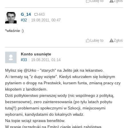
Lubię to
Zgłoś
G_14
443
#32
19.08.2011, 00:47
*właśnie :)
Lubię to
Zgłoś
Konto usunięte
#33
19.08.2011, 01:14
Mylisz się @Urko - "starych" na Jelito jak na lekarstwo.
A i tematy są "z dupy wzięte". Kiedyś wkurzałem się kolejnym
pytaniem o drogę na Prestwick, kursem funta, zmianą pracy czy
kłopotem z landlordem.
Dziś politykierstwo pierwszej wody (nic wspólnego z polityką,
bezsensowne), zero zainteresowania (po tylu latach pobytu
tutaj!!) problemami społecznymi w Szkocji, miejscowymi
wyborami, kandydatami do lokalnych władz.
Na topie wciąż sprawa benefitów.
W prasie (przedruki na Emito) ciągle jakieś zabójstwa,