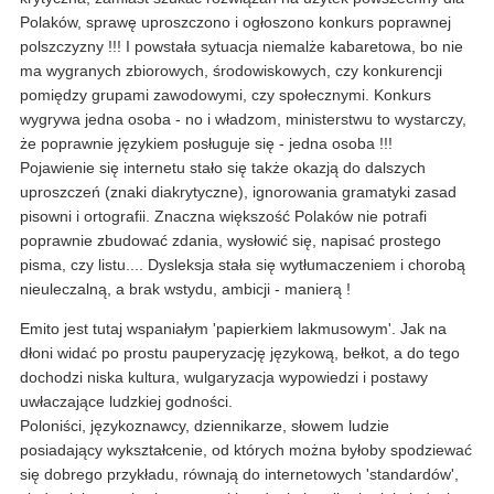
Polaków, sprawę uproszczono i ogłoszono konkurs poprawnej
polszczyzny !!! I powstała sytuacja niemalże kabaretowa, bo nie
ma wygranych zbiorowych, środowiskowych, czy konkurencji
pomiędzy grupami zawodowymi, czy społecznymi. Konkurs
wygrywa jedna osoba - no i władzom, ministerstwu to wystarczy,
że poprawnie językiem posługuje się - jedna osoba !!!
Pojawienie się internetu stało się także okazją do dalszych
uproszczeń (znaki diakrytyczne), ignorowania gramatyki zasad
pisowni i ortografii. Znaczna większość Polaków nie potrafi
poprawnie zbudować zdania, wysłowić się, napisać prostego
pisma, czy listu.... Dysleksja stała się wytłumaczeniem i chorobą
nieuleczalną, a brak wstydu, ambicji - manierą !
Emito jest tutaj wspaniałym 'papierkiem lakmusowym'. Jak na
dłoni widać po prostu pauperyzację językową, bełkot, a do tego
dochodzi niska kultura, wulgaryzacja wypowiedzi i postawy
uwłaczające ludzkiej godności.
Poloniści, językoznawcy, dziennikarze, słowem ludzie
posiadający wykształcenie, od których można byłoby spodziewać
się dobrego przykładu, równają do internetowych 'standardów',