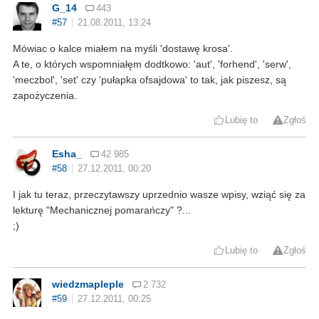
G_14
443
#57
21.08.2011, 13:24
Mówiac o kalce miałem na myśli 'dostawę krosa'.
A te, o których wspomniałęm dodtkowo: 'aut', 'forhend', 'serw',
'meczbol', 'set' czy 'pułapka ofsajdowa' to tak, jak piszesz, są
zapożyczenia.
Lubię to
Zgłoś
Esha_
42 985
#58
27.12.2011, 00:20
I jak tu teraz, przeczytawszy uprzednio wasze wpisy, wziąć się za
lekturę "Mechanicznej pomarańczy" ?...
;)
Lubię to
Zgłoś
wiedzmapleple
2 732
#59
27.12.2011, 00:25