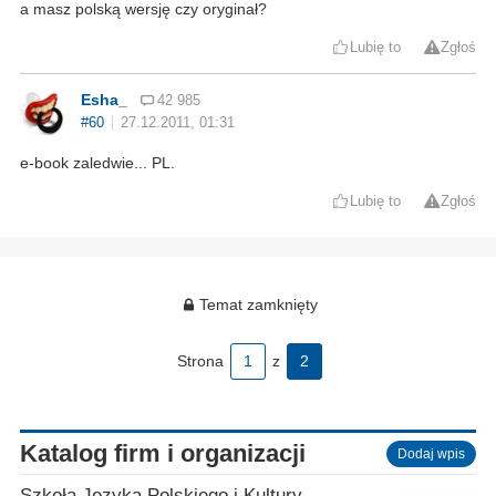
a masz polską wersję czy oryginał?
Lubię to
Zgłoś
Esha_
42 985
#60
27.12.2011, 01:31
e-book zaledwie... PL.
Lubię to
Zgłoś
Temat zamknięty
Strona
1
z
2
Katalog firm i organizacji
Dodaj wpis
Szkoła Języka Polskiego i Kultury w Motherwell