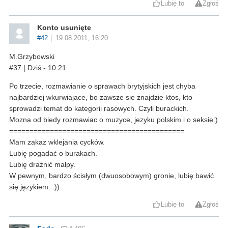
Lubię to
Zgłoś
Konto usunięte
#42
19.08.2011, 16:20
M.Grzybowski
#37 | Dziś - 10:21
Po trzecie, rozmawianie o sprawach brytyjskich jest chyba
najbardziej wkurwiajace, bo zawsze sie znajdzie ktos, kto
sprowadzi temat do kategorii rasowych. Czyli burackich.
Mozna od biedy rozmawiac o muzyce, jezyku polskim i o seksie:)
===========================================
Mam zakaz wklejania cycków.
Lubię pogadać o burakach.
Lubię drażnić małpy.
W pewnym, bardzo ścisłym (dwuosobowym) gronie, lubię bawić
się językiem. :))
Lubię to
Zgłoś