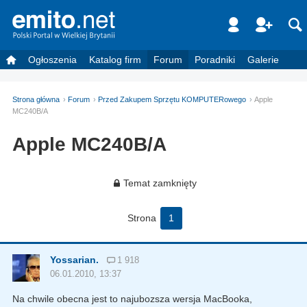
Ogłoszenia
Katalog firm
Forum
Poradniki
Galerie
Strona główna
Forum
Przed Zakupem Sprzętu KOMPUTERowego
Apple
MC240B/A
Apple MC240B/A
Temat zamknięty
Strona
1
Yossarian.
1 918
06.01.2010, 13:37
Na chwile obecna jest to najubozsza wersja MacBooka,