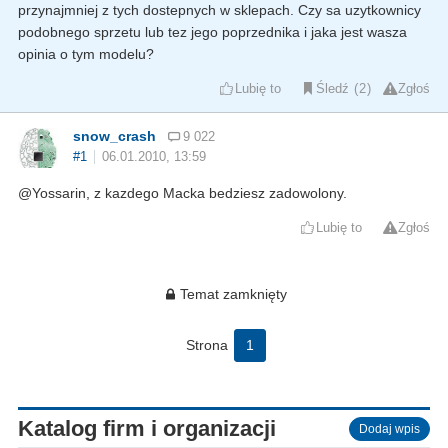
przynajmniej z tych dostepnych w sklepach. Czy sa uzytkownicy
podobnego sprzetu lub tez jego poprzednika i jaka jest wasza
opinia o tym modelu?
Lubię to
Śledź
2
Zgłoś
snow_crash
9 022
#1
06.01.2010, 13:59
@Yossarin, z kazdego Macka bedziesz zadowolony.
Lubię to
Zgłoś
Temat zamknięty
Strona
1
Katalog firm i organizacji
Dodaj wpis