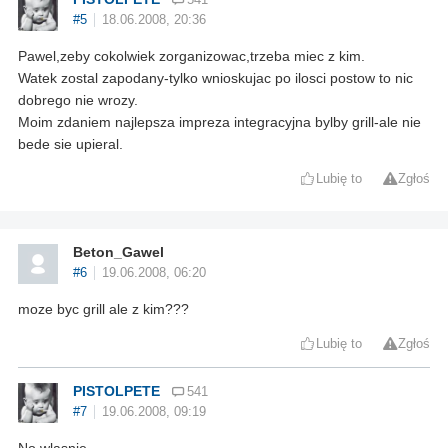
#5
18.06.2008, 20:36
Pawel,zeby cokolwiek zorganizowac,trzeba miec z kim.
Watek zostal zapodany-tylko wnioskujac po ilosci postow to nic
dobrego nie wrozy.
Moim zdaniem najlepsza impreza integracyjna bylby grill-ale nie
bede sie upieral.
Lubię to
Zgłoś
Beton_Gawel
#6
19.06.2008, 06:20
moze byc grill ale z kim???
Lubię to
Zgłoś
PISTOLPETE
541
#7
19.06.2008, 09:19
No wlasnie.