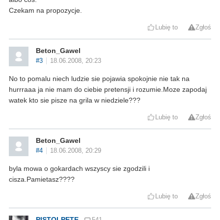
Czekam na propozycje.
Lubię to
Zgłoś
Beton_Gawel
#3
18.06.2008, 20:23
No to pomalu niech ludzie sie pojawia spokojnie nie tak na
hurrraaa ja nie mam do ciebie pretensji i rozumie.Moze zapodaj
watek kto sie pisze na grila w niedziele???
Lubię to
Zgłoś
Beton_Gawel
#4
18.06.2008, 20:29
byla mowa o gokardach wszyscy sie zgodzili i
cisza.Pamietasz????
Lubię to
Zgłoś
PISTOLPETE
541