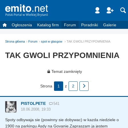
Ogłoszenia
Katalog firm
Forum
Poradniki
Galerie
Strona główna
Forum
spot w glasgow
TAK GWOLI PRZYPOMNIENIA
TAK GWOLI PRZYPOMNIENIA
Temat zamknięty
Strona
1
z
2
PISTOLPETE
541
18.06.2008, 19:33
Spoty odbywaja sie (powinny sie dobywac) w kazda niedziele o
1900 na parkingu Asdy na Govanie.Zapraszam ja jestem