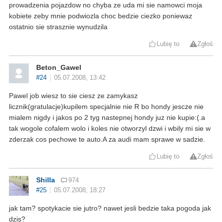
prowadzenia pojazdow no chyba ze uda mi sie namowci moja
kobiete zeby mnie podwiozla choc bedzie ciezko poniewaz
ostatnio sie strasznie wynudzila
Lubię to
Zgłoś
Beton_Gawel
#24
05.07.2008, 13:42
Pawel job wiesz to sie ciesz ze zamykasz
licznik(gratulacje)kupilem specjalnie nie R bo hondy jescze nie
mialem nigdy i jakos po 2 tyg nastepnej hondy juz nie kupie:(.a
tak wogole cofalem wolo i koles nie otworzyl dzwi i wbily mi sie w
zderzak cos pechowe te auto.A za audi mam sprawe w sadzie.
Lubię to
Zgłoś
Shilla
974
#25
05.07.2008, 18:27
jak tam? spotykacie sie jutro? nawet jesli bedzie taka pogoda jak
dzis?