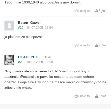
1900!!! nie 1930,1940 albo cos.Jestesmy dorosli.
Lubię to
Zgłoś
Beton_Gawel
#19
04.07.2008, 17:54
ja pisalem ze sie spoznie.
Lubię to
Zgłoś
PISTOLPETE
541
#20
04.07.2008, 19:50
Niby pisales ale spoznienie to 10-15 min,pol godziny to
absencja;)Postaraj sie pawelku next time bo mam ochote
obejzec Twoja fure.Czy logo na masce ma kolor czerwony?bo na
zdieciu nie widac.
Lubię to
Zgłoś