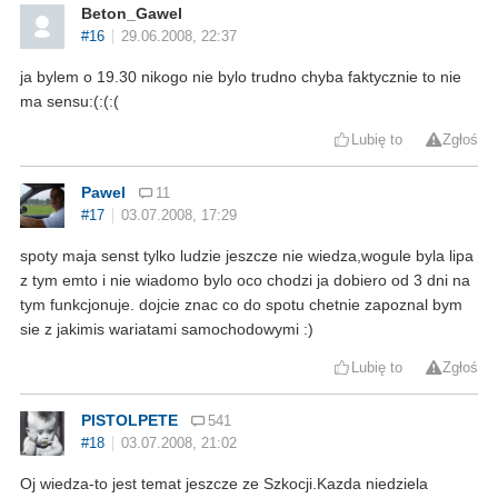
Beton_Gawel
#16
29.06.2008, 22:37
ja bylem o 19.30 nikogo nie bylo trudno chyba faktycznie to nie
ma sensu:(:(:(
Lubię to
Zgłoś
Pawel
11
#17
03.07.2008, 17:29
spoty maja senst tylko ludzie jeszcze nie wiedza,wogule byla lipa
z tym emto i nie wiadomo bylo oco chodzi ja dobiero od 3 dni na
tym funkcjonuje. dojcie znac co do spotu chetnie zapoznal bym
sie z jakimis wariatami samochodowymi :)
Lubię to
Zgłoś
PISTOLPETE
541
#18
03.07.2008, 21:02
Oj wiedza-to jest temat jeszcze ze Szkocji.Kazda niedziela