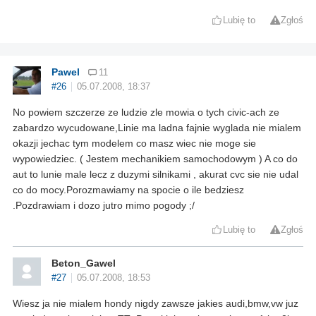
Lubię to
Zgłoś
Pawel
11
#26
05.07.2008, 18:37
No powiem szczerze ze ludzie zle mowia o tych civic-ach ze
zabardzo wycudowane,Linie ma ladna fajnie wyglada nie mialem
okazji jechac tym modelem co masz wiec nie moge sie
wypowiedziec. ( Jestem mechanikiem samochodowym ) A co do
aut to lunie male lecz z duzymi silnikami , akurat cvc sie nie udal
co do mocy.Porozmawiamy na spocie o ile bedziesz
.Pozdrawiam i dozo jutro mimo pogody ;/
Lubię to
Zgłoś
Beton_Gawel
#27
05.07.2008, 18:53
Wiesz ja nie mialem hondy nigdy zawsze jakies audi,bmw,vw juz