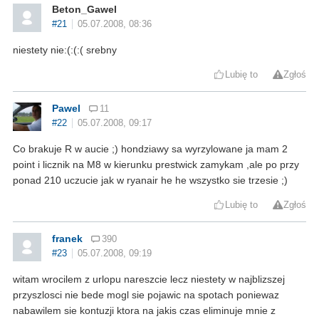
Beton_Gawel
#21
05.07.2008, 08:36
niestety nie:(:(:( srebny
Lubię to
Zgłoś
Pawel
11
#22
05.07.2008, 09:17
Co brakuje R w aucie ;) hondziawy sa wyrzylowane ja mam 2
point i licznik na M8 w kierunku prestwick zamykam ,ale po przy
ponad 210 uczucie jak w ryanair he he wszystko sie trzesie ;)
Lubię to
Zgłoś
franek
390
#23
05.07.2008, 09:19
witam wrocilem z urlopu nareszcie lecz niestety w najblizszej
przyszlosci nie bede mogl sie pojawic na spotach poniewaz
nabawilem sie kontuzji ktora na jakis czas eliminuje mnie z