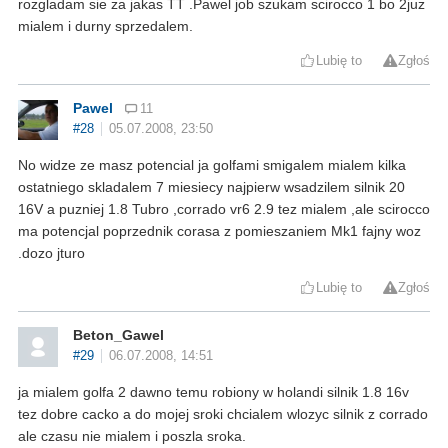
rozgladam sie za jakas TT .Pawel job szukam scirocco 1 bo 2juz
mialem i durny sprzedalem.
Lubię to
Zgłoś
Pawel
11
#28
05.07.2008, 23:50
No widze ze masz potencial ja golfami smigalem mialem kilka
ostatniego skladalem 7 miesiecy najpierw wsadzilem silnik 20
16V a puzniej 1.8 Tubro ,corrado vr6 2.9 tez mialem ,ale scirocco
ma potencjal poprzednik corasa z pomieszaniem Mk1 fajny woz
.dozo jturo
Lubię to
Zgłoś
Beton_Gawel
#29
06.07.2008, 14:51
ja mialem golfa 2 dawno temu robiony w holandi silnik 1.8 16v
tez dobre cacko a do mojej sroki chcialem wlozyc silnik z corrado
ale czasu nie mialem i poszla sroka.