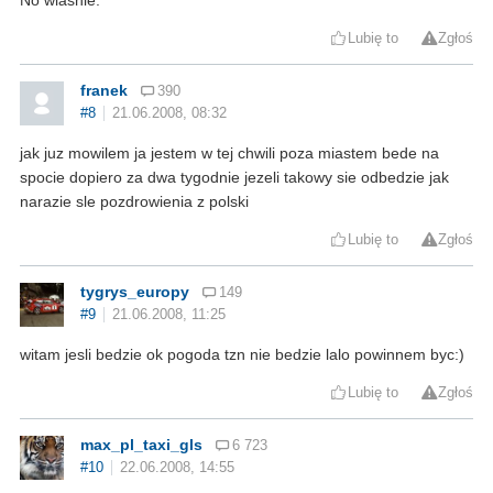
Lubię to
Zgłoś
franek
390
#8
21.06.2008, 08:32
jak juz mowilem ja jestem w tej chwili poza miastem bede na
spocie dopiero za dwa tygodnie jezeli takowy sie odbedzie jak
narazie sle pozdrowienia z polski
Lubię to
Zgłoś
tygrys_europy
149
#9
21.06.2008, 11:25
witam jesli bedzie ok pogoda tzn nie bedzie lalo powinnem byc:)
Lubię to
Zgłoś
max_pl_taxi_gls
6 723
#10
22.06.2008, 14:55