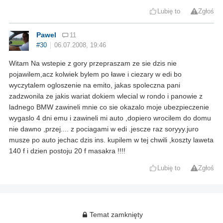
Lubię to
Zgłoś
Pawel
11
#30
06.07.2008, 19:46
Witam Na wstepie z gory przepraszam ze sie dzis nie
pojawilem,acz kolwiek bylem po ławe i ciezary w edi bo
wyczytalem ogloszenie na emito, jakas spoleczna pani
zadzwonila ze jakis wariat dokiem wlecial w rondo i panowie z
ladnego BMW zawineli mnie co sie okazalo moje ubezpieczenie
wygaslo 4 dni emu i zawineli mi auto ,dopiero wrocilem do domu
nie dawno ,przej.... z pociagami w edi .jescze raz soryyy.juro
musze po auto jechac dzis ins. kupilem w tej chwili ,koszty laweta
140 f i dzien postoju 20 f masakra !!!!
Lubię to
Zgłoś
Temat zamknięty