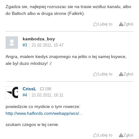
Zgadza sie, najlepiej rozruszac sie na trasie wzdluz kanalu, albo
do Balloch albo w druga strone (Falkirk).
Lubię to
Zgłoś
kambodza_boy
#3
21.02.2011, 15:47
Angra, mialem kiedys znajomego na jelito o tej samej ksywce,
ale byl duzo mlodszy! :/
Lubię to
Zgłoś
CrissL
198
#4
21.02.2011, 16:11
powiedzcie co myslicie o tym rowerze:
http://www.halfords.com/webapp/wcs/...
szukam czegos w tej cenie.
Lubię to
Zgłoś