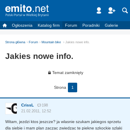
Ogłoszenia
Katalog firm
Forum
Poradniki
Galerie
Strona główna
Forum
Mountain bike
Jakies nowe info.
Jakies nowe info.
Temat zamknięty
Strona
1
CrissL
198
21.02.2011, 12:52
Witam, jezdzi ktos jeszcze? ja wlasnie szukam jakiegos sprzetu
dla siebie i mam plan zaczac zwiedzac te piekne szkockie szlaki