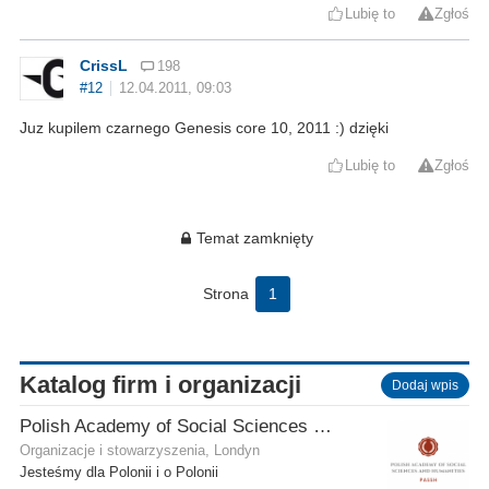
Lubię to
Zgłoś
CrissL
198
#12
12.04.2011, 09:03
Juz kupilem czarnego Genesis core 10, 2011 :) dzięki
Lubię to
Zgłoś
Temat zamknięty
Strona
1
Katalog firm i organizacji
Dodaj wpis
Polish Academy of Social Sciences and Humanities Ltd
Organizacje i stowarzyszenia, Londyn
Jesteśmy dla Polonii i o Polonii