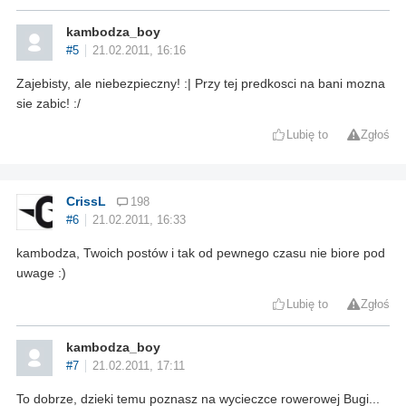
kambodza_boy
#5
21.02.2011, 16:16
Zajebisty, ale niebezpieczny! :| Przy tej predkosci na bani mozna
sie zabic! :/
Lubię to
Zgłoś
CrissL
198
#6
21.02.2011, 16:33
kambodza, Twoich postów i tak od pewnego czasu nie biore pod
uwage :)
Lubię to
Zgłoś
kambodza_boy
#7
21.02.2011, 17:11
To dobrze, dzieki temu poznasz na wycieczce rowerowej Bugi...