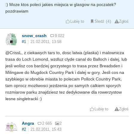
:) Moze ktos poleci jakies miejsca w glasgow na poczatek?
pozdrawiam
Lubię to
Śledź
4
Zgłoś
snow_crash
9 022
#1
21.02.2011, 13:58
@CrissL, z ciekawych tars to, dosc latwa (plaska) i malownicza
trasa do Loch Lomond, wzdluz clyde canal do Balloch i dalej, lub
jesli wolisz cos bardziej gorzystego to trasa przez Breadsden i
Milingave do Mugdock Country Park i dalej w gory. Jesli cos na
szybkiego w obrebie miasta to polecam Pollock Country Park,
tam oprocz mozliwosci jezdzenia po samych calkiem sporych
rozmiarow parku znajdziesz tez dedykowane dla rowerzystow
lesne singletracki :)
Lubię to
Zgłoś
Angra
2 665
2
#2
21.02.2011, 15:43