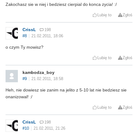
Zakochasz sie w niej i bedziesz cierpial do konca zycia! :/
Lubię to
Zgłoś
CrissL
198
#8
21.02.2011, 18:06
o czym Ty mowisz?
Lubię to
Zgłoś
kambodza_boy
#9
21.02.2011, 18:58
Heh, nie dowiesz sie zanim na jelito z 5-10 lat nie bedziesz sie
onanizowal! :/
Lubię to
Zgłoś
CrissL
198
#10
21.02.2011, 21:26