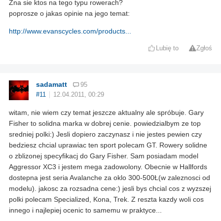
Zna sie ktos na tego typu rowerach?
poprosze o jakas opinie na jego temat:
http://www.evanscycles.com/products...
Lubię to
Zgłoś
sadamatt
95
#11
12.04.2011, 00:29
witam, nie wiem czy temat jeszcze aktualny ale spróbuje. Gary
Fisher to solidna marka w dobrej cenie. powiedzialbym ze top
sredniej polki:) Jesli dopiero zaczynasz i nie jestes pewien czy
bedziesz chcial uprawiac ten sport polecam GT. Rowery solidne
o zblizonej specyfikacj do Gary Fisher. Sam posiadam model
Aggressor XC3 i jestem mega zadowolony. Obecnie w Hallfords
dostepna jest seria Avalanche za oklo 300-500Ł(w zaleznosci od
modelu). jakosc za rozsadna cene:) jesli bys chcial cos z wyzszej
polki polecam Specialized, Kona, Trek. Z reszta kazdy woli cos
innego i najlepiej ocenic to samemu w praktyce...