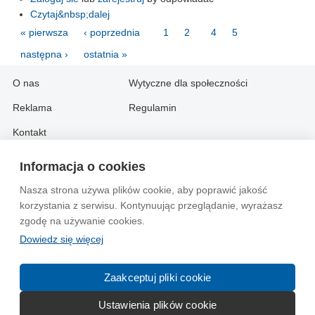
Czytaj&nbsp;dalej
« pierwsza
‹ poprzednia
1
2
3
4
5
następna ›
ostatnia »
O nas
Wytyczne dla społeczności
Reklama
Regulamin
Kontakt
Informacja o cookies
Information in English:
Nasza strona używa plików cookie, aby poprawić jakość
About
Contact
korzystania z serwisu. Kontynuując przeglądanie, wyrażasz
Advertise
zgodę na używanie cookies.
Dowiedz się więcej
© 2004-2026 Emito.net
Zaakceptuj pliki cookie
Ustawienia plików cookie