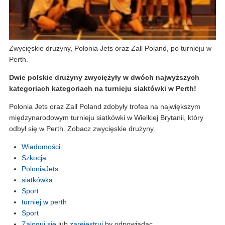
Zwycięskie drużyny, Polonia Jets oraz Zall Poland, po turnieju w
Perth.
Dwie polskie drużyny zwyciężyły w dwóch najwyższych
kategoriach kategoriach na turnieju siaktówki w Perth!
Polonia Jets oraz Zall Poland zdobyły trofea na największym
międzynarodowym turnieju siatkówki w Wielkiej Brytanii, który
odbył się w Perth. Zobacz zwycięskie drużyny.
Wiadomości
Szkocja
PoloniaJets
siatkówka
Sport
turniej w perth
Sport
Zaloguj sie
lub
zarejestruj
by odpowiadac