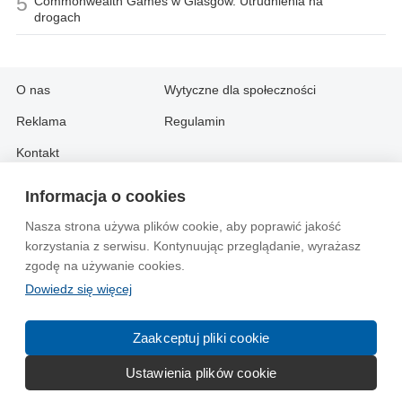
5
Commonwealth Games w Glasgow. Utrudnienia na
drogach
O nas
Wytyczne dla społeczności
Reklama
Regulamin
Kontakt
Informacja o cookies
Information in English:
Nasza strona używa plików cookie, aby poprawić jakość
About
Contact
korzystania z serwisu. Kontynuując przeglądanie, wyrażasz
Advertise
zgodę na używanie cookies.
Dowiedz się więcej
© 2004-2026 Emito.net
Zaakceptuj pliki cookie
Ustawienia plików cookie