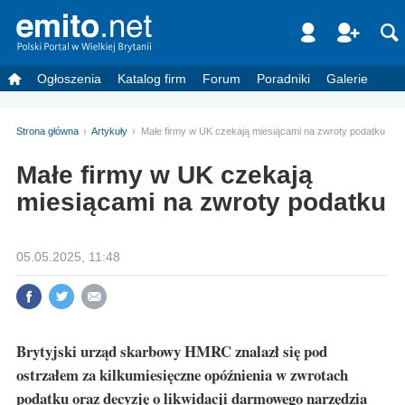
Ogłoszenia
Katalog firm
Forum
Poradniki
Galerie
Strona główna
Artykuły
Małe firmy w UK czekają miesiącami na zwroty podatku
Małe firmy w UK czekają
miesiącami na zwroty podatku
05.05.2025, 11:48
Brytyjski urząd skarbowy HMRC znalazł się pod
ostrzałem za kilkumiesięczne opóźnienia w zwrotach
podatku oraz decyzję o likwidacji darmowego narzędzia