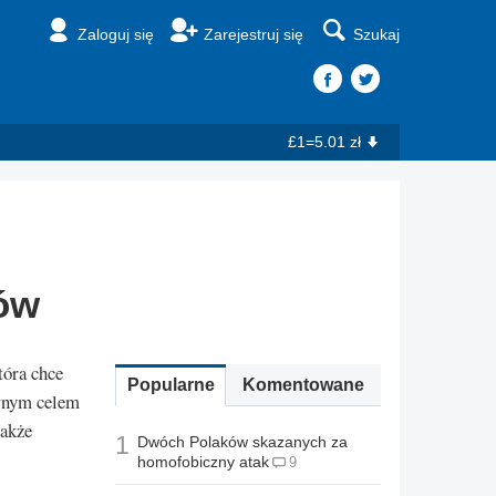
Zaloguj się
Zarejestruj się
Szukaj
£1=5.01 zł
ków
która chce
Popularne
Komentowane
ównym celem
także
1
Dwóch Polaków skazanych za
homofobiczny atak
9