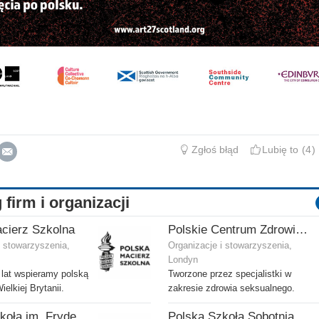
Zgłoś błąd
Lubię to
4
 firm i organizacji
cierz Szkolna
Polskie Centrum Zdrowia Seksualnego
i stowarzyszenia,
Organizacje i stowarzyszenia,
Londyn
lat wspieramy polską
Tworzone przez specjalistki w
elkiej Brytanii.
zakresie zdrowia seksualnego.
Polska Szkoła im. Fryderyka Chopina
Polska Szkoła Sobotnia im. Stanisława Kostki