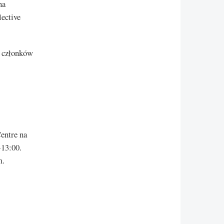
na
ective
h członków
entre na
-13:00.
m.