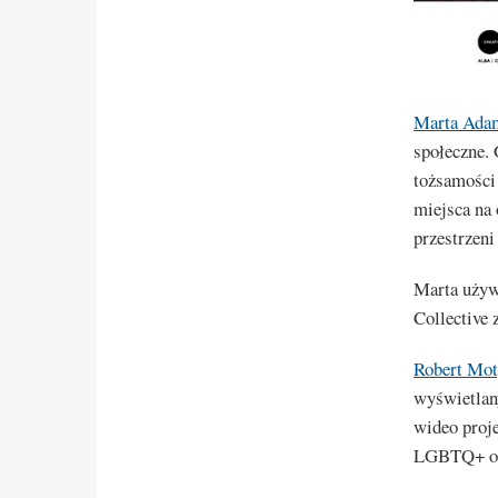
Marta Ada
społeczne. 
tożsamości 
miejsca na 
przestrzeni
Marta używa
Collective 
Robert Mo
wyświetlan
wideo proje
LGBTQ+ or