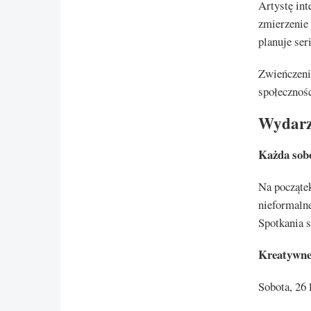
Artystę int
zmierzenie
planuje ser
Zwieńczeni
społecznośc
Wydarz
Każda sob
Na począte
nieformalne
Spotkania 
Kreatywne 
Sobota, 26 