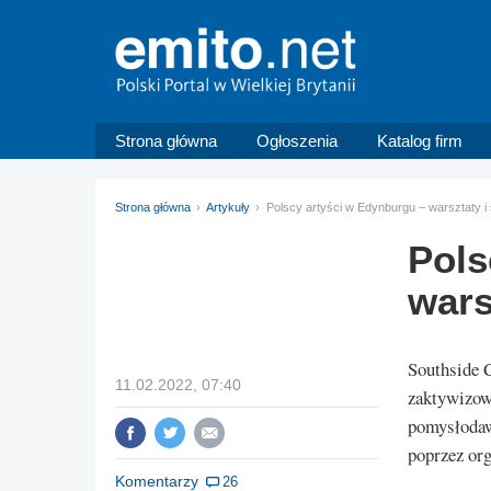
Strona główna
Ogłoszenia
Katalog firm
Strona główna
Artykuły
Polscy artyści w Edynburgu – warsztaty i
Pols
wars
Southside C
11.02.2022, 07:40
zaktywizow
pomysłodaw
poprzez or
Komentarzy
26