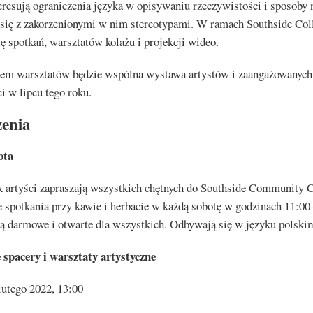
eresują ograniczenia języka w opisywaniu rzeczywistości i sposoby 
 się z zakorzenionymi w nim stereotypami. W ramach Southside Coll
ię spotkań, warsztatów kolażu i projekcji wideo.
em warsztatów będzie wspólna wystawa artystów i zaangażowanyc
i w lipcu tego roku.
enia
ota
k artyści zapraszają wszystkich chętnych do Southside Community C
 spotkania przy kawie i herbacie w każdą sobotę w godzinach 11:00
są darmowe i otwarte dla wszystkich. Odbywają się w języku polski
spacery i warsztaty artystyczne
lutego 2022, 13:00