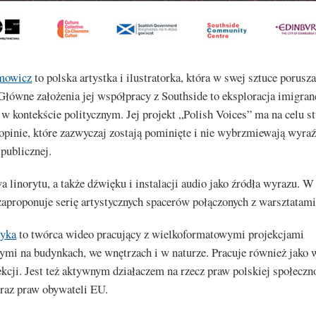
mowicz
to polska artystka i ilustratorka, która w swej sztuce porusz
Główne założenia jej współpracy z Southside to eksploracja imigran
w kontekście politycznym. Jej projekt „Polish Voices” ma na celu s
opinie, które zazwyczaj zostają pominięte i nie wybrzmiewają wyra
 publicznej.
 linorytu, a także dźwięku i instalacji audio jako źródła wyrazu. W
zaproponuje serię artystycznych spacerów połączonych z warsztatami
tyka
to twórca wideo pracujący z wielkoformatowymi projekcjami
ymi na budynkach, we wnętrzach i w naturze. Pracuje również jako
kcji. Jest też aktywnym działaczem na rzecz praw polskiej społeczn
az praw obywateli EU.