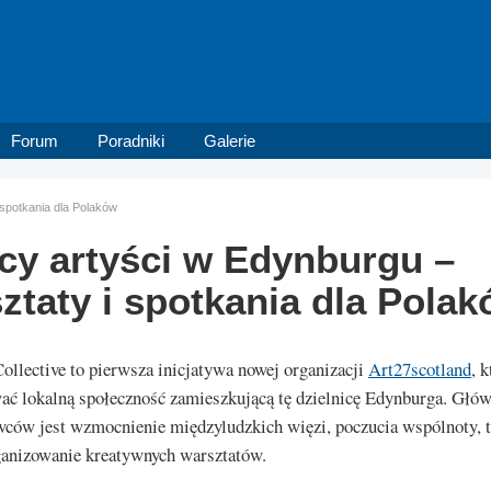
Forum
Poradniki
Galerie
 spotkania dla Polaków
cy artyści w Edynburgu –
ztaty i spotkania dla Pola
ollective to pierwsza inicjatywa nowej organizacji
Art27scotland
, 
ać lokalną społeczność zamieszkującą tę dzielnicę Edynburga. Gł
ców jest wzmocnienie międzyludzkich więzi, poczucia wspólnoty, 
ganizowanie kreatywnych warsztatów.