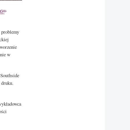
a problemy
ckiej
tworzenie
źnie w
 Southside
 druku.
 wykładowca
ości