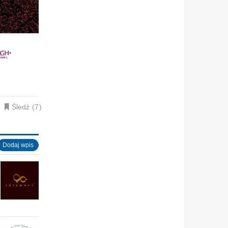
Śledź
7
Dodaj wpis