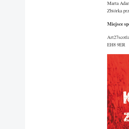
Marta Adam
Zbiórka pr
Miejsce s
Art27scotl
EH8 9ER