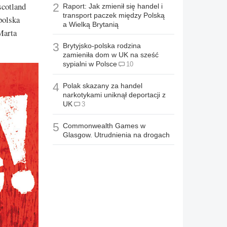
scotland
2
Raport: Jak zmienił się handel i
transport paczek między Polską
polska
a Wielką Brytanią
Marta
3
Brytyjsko-polska rodzina
zamieniła dom w UK na sześć
sypialni w Polsce
10
4
Polak skazany za handel
narkotykami uniknął deportacji z
UK
3
5
Commonwealth Games w
Glasgow. Utrudnienia na drogach