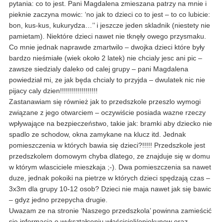
pytania: co to jest. Pani Magdalena zmieszana patrzy na mnie i
pieknie zaczyna mowic: ‘no jak to dzieci co to jest – to co lubicie:
bon, kus-kus, kukurydza…’’ i jeszcze jeden skladnik (niestety nie
pamietam). Niektóre dzieci nawet nie tknęły owego przysmaku.
Co mnie jednak naprawde zmartwilo – dwojka dzieci które były
bardzo nieśmiałe (wiek około 2 latek) nie chcialy jesc ani pic –
zawsze siedzialy daleko od calej grupy – pani Magdalena
powiedział mi, ze jak będa chcialy to przyjda – dwulatek nic nie
pijacy caly dzien!!!!!!!!!!!!!!!!!!!
Zastanawiam się również jak to przedszkole przeszlo wymogi
związane z jego otwarciem – oczywiście posiada wazne rzeczy
wpływające na bezpieczeństwo, takie jak: bramki aby dziecko nie
spadlo ze schodow, okna zamykane na klucz itd. Jednak
pomieszczenia w których bawia się dzieci?!!!!! Przedszkole jest
przedszkolem domowym chyba dlatego, ze znajduje się w domu
w którym wlasciciele mieszkaja ;-). Dwa pomieszczenia sa nawet
duze, jednak pokoiki na pietrze w których dzieci spędzają czas –
3x3m dla grupy 10-12 osob? Dzieci nie maja nawet jak się bawic
– gdyz jedno przepycha drugie.
Uwazam ze na stronie ‘Naszego przedszkola’ powinna zamieścić
się informacja o wykształceniu właścicieli/opiekunow oraz