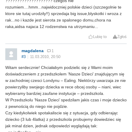
???????????????????? czegos nie
rozumiem....hmm...najwidoczniej polskie dzieci (szczegolnie te
ktore sie tutaj urodzily!!) sprzedaja big issue,blyskotki i wroza z
rak...no i kazde jest sierota ze spalonego domu,chora na
raka,aidsa najaca 12 rodzenstwa na utrzymaniu...
Lubię to
Zgłoś
magdalena
1
#3
11.03.2010, 20:50
Witam serdecznie! Chciałabym podzielic się z Wami moim
doświadczeniem z przedszkolem ‘Nasze Dzieci’ znajdującym się
w zachodniej czesci Londynu – Ealing. Niektórzy uwarzaja ze nie
powierzyliby swojego dziecka w rece obcej osoby – niani, wiec
wybieramy bardziej zaufane instytucje – przedszkola.
W Przedszkolu ‘Nasze Dzieci’ spedzilam jakis czas i moje dziecko
z pewnością do niego nie pojdzie.
Czy kiedykolwiek spotakaliscie się z sytuacja, gdy odbierając
dziecko (3 lub 4latka) z przedszkola probujemy dowiedziec się
jak minal dzien, jednak odpowiedzi wyglądają tak: