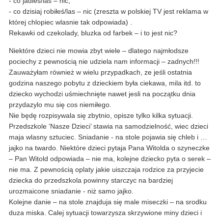
- co jadles/las – nic,
- co dzisiaj robiłeś/las – nic (zreszta w polskiej TV jest reklama w
której chlopiec wlasnie tak odpowiada) .
Rekawki od czekolady, bluzka od farbek – i to jest nic?
Niektóre dzieci nie mowia zbyt wiele – dlatego najmłodsze
pociechy z pewnością nie udziela nam informacji – zadnych!!!
Zauważyłam również w wielu przypadkach, ze jeśli ostatnia
godzina naszego pobytu z dzieckiem była ciekawa, mila itd. to
dziecko wychodzi uśmiechnięte nawet jesli na początku dnia
przydazylo mu się cos niemiłego.
Nie będę rozpisywala się zbytnio, opisze tylko kilka sytuacji.
Przedszkole ‘Nasze Dzieci’ stawia na samodzielność, wiec dzieci
maja wlasny sztuciec. Sniadanie - na stole pojawia się chleb i …
jajko na twardo. Niektóre dzieci pytaja Pana Witolda o szyneczke
– Pan Witold odpowiada – nie ma, kolejne dziecko pyta o serek –
nie ma. Z pewnością oplaty jakie uiszczaja rodzice za przyjecie
dziecka do przedszkola powinny starczyc na bardziej
urozmaicone sniadanie - niż samo jajko.
Kolejne danie – na stole znajduja się male miseczki – na srodku
duza miska. Calej sytuacji towarzysza skrzywione miny dzieci i