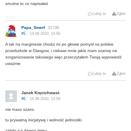
smutne to co napisałaś
Lubię to
Zgłoś
Papa_Smerf
190
#5
14.08.2010, 14:56
A tak na marginesie chodzi mi po głowie pomysł na polskie
przedszkole w Glasgow, i ciekawi mnie jakie mam szansę na
zorganizowanie takowego więc przeczytałem Twoją wypowiedź
uważnie
Lubię to
Zgłoś
Janek Kręcichwast-
#6
15.08.2010, 13:59
nie masz szans.
tu prywatną inicjatywę i wolność jednostki
zabito już dawno temu .