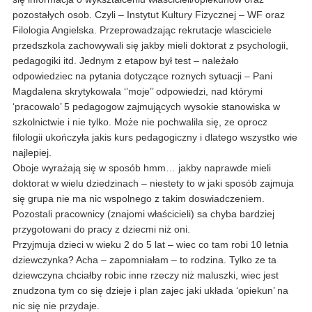
pozostałych osob. Czyli – Instytut Kultury Fizycznej – WF oraz
Filologia Angielska. Przeprowadzając rekrutacje wlasciciele
przedszkola zachowywali się jakby mieli doktorat z psychologii,
pedagogiki itd. Jednym z etapow był test – należało
odpowiedziec na pytania dotyczące roznych sytuacji – Pani
Magdalena skrytykowala ‘’moje’’ odpowiedzi, nad którymi
‘pracowalo’ 5 pedagogow zajmujących wysokie stanowiska w
szkolnictwie i nie tylko. Może nie pochwalila się, ze oprocz
filologii ukończyła jakis kurs pedagogiczny i dlatego wszystko wie
najlepiej.
Oboje wyrażają się w sposób hmm… jakby naprawde mieli
doktorat w wielu dziedzinach – niestety to w jaki sposób zajmuja
się grupa nie ma nic wspolnego z takim doswiadczeniem.
Pozostali pracownicy (znajomi właścicieli) sa chyba bardziej
przygotowani do pracy z dziecmi niż oni.
Przyjmuja dzieci w wieku 2 do 5 lat – wiec co tam robi 10 letnia
dziewczynka? Acha – zapomniałam – to rodzina. Tylko ze ta
dziewczyna chciałby robic inne rzeczy niż maluszki, wiec jest
znudzona tym co się dzieje i plan zajec jaki układa ‘opiekun’ na
nic się nie przydaje.