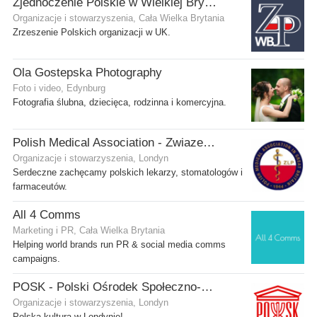
Zjednoczenie Polskie w Wielkiej Brytanii
Organizacje i stowarzyszenia, Cała Wielka Brytania
Zrzeszenie Polskich organizacji w UK.
Ola Gostepska Photography
Foto i video, Edynburg
Fotografia ślubna, dziecięca, rodzinna i komercyjna.
Polish Medical Association - Zwiazek Lekarzy Polskich w Wielkiej Brytanii
Organizacje i stowarzyszenia, Londyn
Serdeczne zachęcamy polskich lekarzy, stomatologów i
farmaceutów.
All 4 Comms
Marketing i PR, Cała Wielka Brytania
Helping world brands run PR & social media comms
campaigns.
POSK - Polski Ośrodek Społeczno-Kulturalny
Organizacje i stowarzyszenia, Londyn
Polska kultura w Londynie!