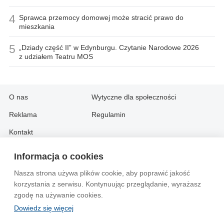
4
Sprawca przemocy domowej może stracić prawo do
mieszkania
5
„Dziady część II” w Edynburgu. Czytanie Narodowe 2026
z udziałem Teatru MOS
O nas
Wytyczne dla społeczności
Reklama
Regulamin
Kontakt
Informacja o cookies
Information in English:
Nasza strona używa plików cookie, aby poprawić jakość
About
Contact
korzystania z serwisu. Kontynuując przeglądanie, wyrażasz
Advertise
zgodę na używanie cookies.
Dowiedz się więcej
© 2004-2026 Emito.net