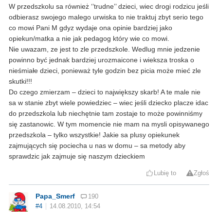
W przedszkolu sa również ‘’trudne’’ dzieci, wiec drogi rodzicu jeśli
odbierasz swojego malego urwiska to nie traktuj zbyt serio tego
co mowi Pani M gdyz wydaje ona opinie bardziej jako
opiekun/matka a nie jak pedagog który wie co mowi.
Nie uwazam, ze jest to zle przedszkole. Wedlug mnie jedzenie
powinno być jednak bardziej urozmaicone i wieksza troska o
nieśmiałe dzieci, ponieważ tyle godzin bez picia może mieć zle
skutki!!!
Do czego zmierzam – dzieci to największy skarb! A te male nie
sa w stanie zbyt wiele powiedziec – wiec jeśli dziecko placze idac
do przedszkola lub niechętnie tam zostaje to może powinniśmy
się zastanowic. W tym momencie nie mam na mysli opisywanego
przedszkola – tylko wszystkie! Jakie sa plusy opiekunek
zajmujących się pociecha u nas w domu – sa metody aby
sprawdzic jak zajmuje się naszym dzieckiem
Lubię to
Zgłoś
Papa_Smerf
190
#4
14.08.2010, 14:54