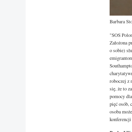
Barbara St
"SOS Polon
Założona pr
o sobie) sł
emigrantom.
Southampto
charytatywn
roboczej z 
się, że to 
pomocy dla 
pięć osób, 
osoba może
konferencji