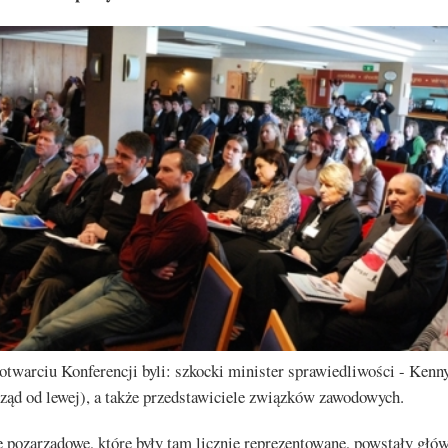
otwarciu Konferencji byli: szkocki minister sprawiedliwości - Ken
ząd od lewej), a także przedstawiciele związków zawodowych.
 pozarządowe, które były tam licznie reprezentowane, powstały głów