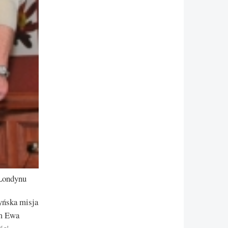
 Londynu
yńska misja
ym Ewa