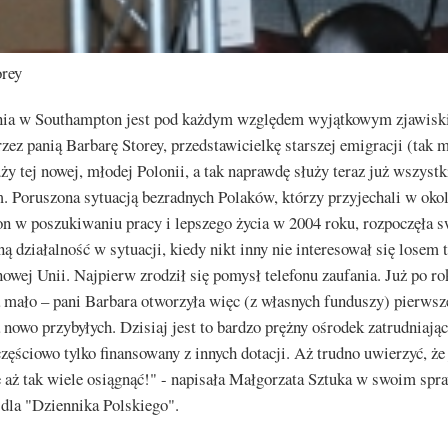
orey
ia w Southampton jest pod każdym względem wyjątkowym zjawisk
zez panią Barbarę Storey, przedstawicielkę starszej emigracji (tak
uży tej nowej, młodej Polonii, a tak naprawdę służy teraz już wszyst
 Poruszona sytuacją bezradnych Polaków, którzy przyjechali w okol
n w poszukiwaniu pracy i lepszego życia w 2004 roku, rozpoczęła s
ą działalność w sytuacji, kiedy nikt inny nie interesował się losem t
nowej Unii. Najpierw zrodził się pomysł telefonu zaufania. Już po r
za mało – pani Barbara otworzyła więc (z własnych funduszy) pierws
nowo przybyłych. Dzisiaj jest to bardzo prężny ośrodek zatrudniają
częściowo tylko finansowany z innych dotacji. Aż trudno uwierzyć, że
 aż tak wiele osiągnąć!" - napisała Małgorzata Sztuka w swoim spr
 dla "Dziennika Polskiego".