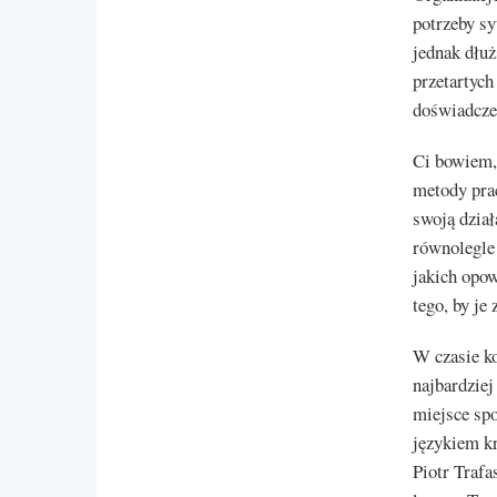
potrzeby sy
jednak dłuż
przetartych
doświadcze
Ci bowiem, 
metody prac
swoją dział
równolegle 
jakich opow
tego, by je 
W czasie ko
najbardziej
miejsce sp
językiem k
Piotr Trafa