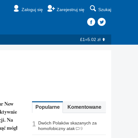
Zaloguj się
Zarejestruj się
Szukaj
£1=5.02 zł
Our New
Popularne
Komentowane
aktywnie
ji. Na
1
Dwóch Polaków skazanych za
nąć mógł
homofobiczny atak
9