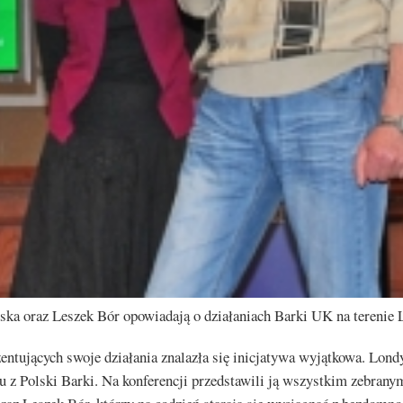
ka oraz Leszek Bór opowiadają o działaniach Barki UK na terenie
ntujących swoje działania znalazła się inicjatywa wyjątkowa. Lond
u z Polski Barki. Na konferencji przedstawili ją wszystkim zebran