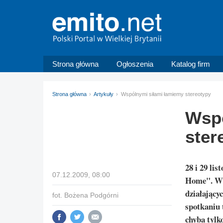
Strona główna
Ogłoszenia
Katalog firm
Strona główna
Artykuły
Wspólnymi siłami łamiemy stereotypy
Wspó
ster
28 i 29 li
07.12.2009, 08:00
Home". W t
działający
fot. Bożena Podgórni
spotkaniu 
chyba tylk