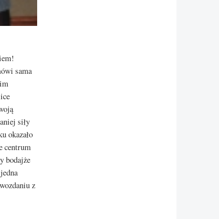
iem!
 mówi sama
kim
ice
woją
aniej siły
oku okazało
ze centrum
cy bodajże
 jedna
awozdaniu z