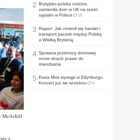
2
Brytyjsko-polska rodzina
zamieniła dom w UK na sześć
sypialni w Polsce
10
3
Raport: Jak zmienił się handel i
transport paczek między Polską
a Wielką Brytanią
4
Sprawca przemocy domowej
może stracić prawo do
mieszkania
5
Kasia Moś wystąpi w Edynburgu.
Koncert już we wrześniu
4
ny McAskill
nie z