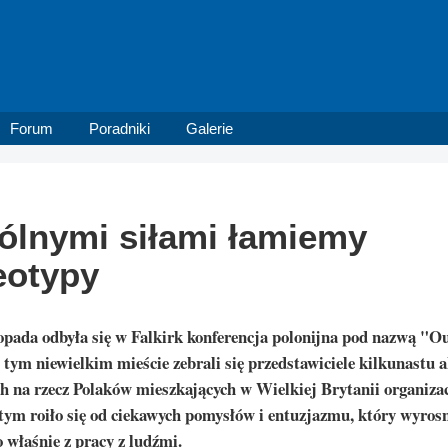
Forum
Poradniki
Galerie
lnymi siłami łamiemy
eotypy
stopada odbyła się w Falkirk konferencja polonijna pod nazwą "
ym niewielkim mieście zebrali się przedstawiciele kilkunastu 
ch na rzecz Polaków mieszkających w Wielkiej Brytanii organizac
tym roiło się od ciekawych pomysłów i entuzjazmu, który wyros
o właśnie z pracy z ludźmi.