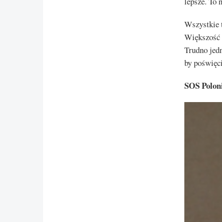
lepsze. To
Wszystkie t
Większość z
Trudno jedn
by poświęci
SOS Polon