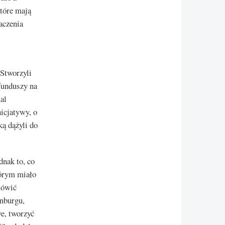
które mają
aczenia
 Stworzyli
 funduszy na
al
icjatywy, o
ką dążyli do
dnak to, co
tórym miało
mówić
nburgu,
we, tworzyć