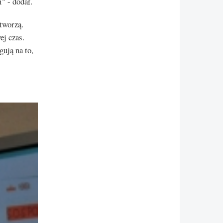
" - dodał.
tworzą.
ej czas.
ują na to,