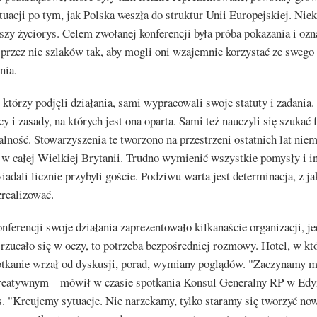
tuacji po tym, jak Polska weszła do struktur Unii Europejskiej. Nie
szy życiorys. Celem zwołanej konferencji była próba pokazania i ozn
 przez nie szlaków tak, aby mogli oni wzajemnie korzystać ze swego
nia.
którzy podjęli działania, sami wypracowali swoje statuty i zadania.
y i zasady, na których jest ona oparta. Sami też nauczyli się szukać
alność. Stowarzyszenia te tworzono na przestrzeni ostatnich lat niem
w całej Wielkiej Brytanii. Trudno wymienić wszystkie pomysły i in
iadali licznie przybyli goście. Podziwu warta jest determinacja, z ja
zrealizować.
nferencji swoje działania zaprezentowało kilkanaście organizacji, je
 rzucało się w oczy, to potrzeba bezpośredniej rozmowy. Hotel, w k
otkanie wrzał od dyskusji, porad, wymiany poglądów. "Zaczynamy 
reatywnym – mówił w czasie spotkania Konsul Generalny RP w Edy
s. "Kreujemy sytuacje. Nie narzekamy, tylko staramy się tworzyć no