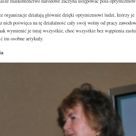
 nasze malkontenctwo narodowe zaczyna ustępować pola optymizmowi
e organizacje działają głównie dzięki optymizmowi ludzi, którzy je 
 nich poświęca na tę działalność cały swój wolny od pracy zawodow
ak wymienić je tutaj wszystkie, choć wszystkie bez wątpienia zasług
ć im osobne artykuły.
ia