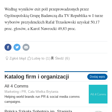
Według wyników exit poll przeprowadzonych przez
Ogólnopolskią Grupę Badawczą dla TV Republika w I turze
wyborów prezydenckich Rafał Trzaskowski uzyskał 50,17
proc. głosów, a Karol Nawrocki 49,83 proc.
Zgłoś błąd
Lubię to
1
Śledź
6
Katalog firm i organizacji
Dodaj wpis
All 4 Comms
Marketing i PR, Cała Wielka Brytania
Helping world brands run PR & social media comms
campaigns.
Polska Szkoła Sobotnia im. Stanisława Kostki