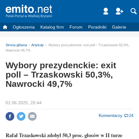
Ogłoszenia
Katalog firm
Forum
Poradniki
Galerie
Strona główna
Artykuły
Wybory prezydenckie: exit poll – Trzaskowski 50,3%,
Nawrocki 49,7%
Wybory prezydenckie: exit
poll – Trzaskowski 50,3%,
Nawrocki 49,7%
01.06.2025, 20:44
Komentarzy
24
Rafał Trzaskowski zdobył 50,3 proc. głosów w II turze