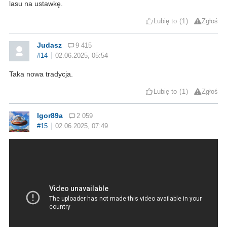
lasu na ustawkę.
Lubię to
1
Zgłoś
Judasz
9 415
#14
02.06.2025, 05:54
Taka nowa tradycja.
Lubię to
1
Zgłoś
Igor89a
2 059
#15
02.06.2025, 07:49