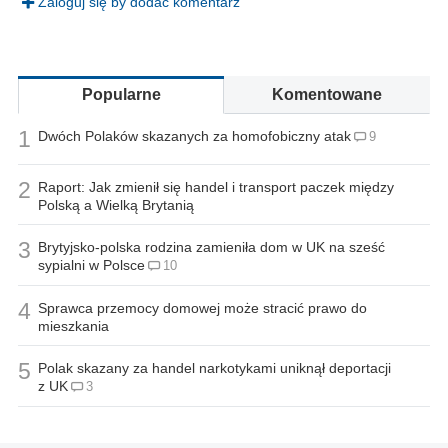
Zaloguj się by dodać komentarz
Popularne
Komentowane
1
Dwóch Polaków skazanych za homofobiczny atak
9
2
Raport: Jak zmienił się handel i transport paczek między
Polską a Wielką Brytanią
3
Brytyjsko-polska rodzina zamieniła dom w UK na sześć
sypialni w Polsce
10
4
Sprawca przemocy domowej może stracić prawo do
mieszkania
5
Polak skazany za handel narkotykami uniknął deportacji
z UK
3