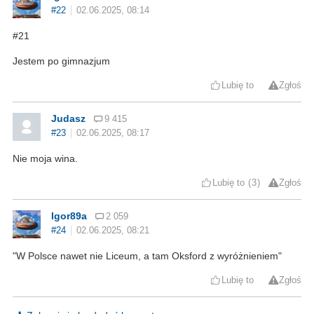
#22
02.06.2025, 08:14
#21
Jestem po gimnazjum
Lubię to
Zgłoś
Judasz
9 415
#23
02.06.2025, 08:17
Nie moja wina.
Lubię to
3
Zgłoś
Igor89a
2 059
#24
02.06.2025, 08:21
"W Polsce nawet nie Liceum, a tam Oksford z wyróżnieniem"
Lubię to
Zgłoś