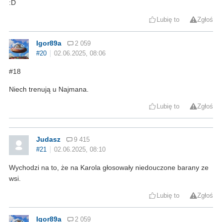
:D
Lubię to
Zgłoś
Igor89a
2 059
#20
02.06.2025, 08:06
#18
Niech trenują u Najmana.
Lubię to
Zgłoś
Judasz
9 415
#21
02.06.2025, 08:10
Wychodzi na to, że na Karola głosowały niedouczone barany ze
wsi.
Lubię to
Zgłoś
Igor89a
2 059