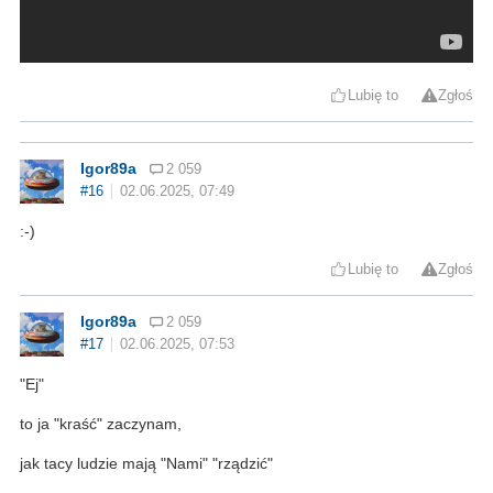
Lubię to
Zgłoś
Igor89a
2 059
#16
02.06.2025, 07:49
:-)
Lubię to
Zgłoś
Igor89a
2 059
#17
02.06.2025, 07:53
"Ej"
to ja "kraść" zaczynam,
jak tacy ludzie mają "Nami" "rządzić"