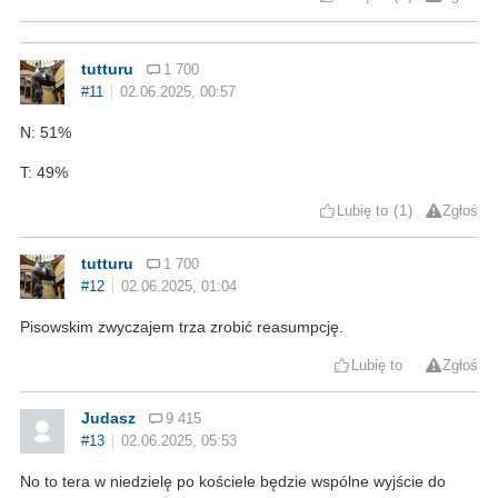
tutturu
1 700
#11
02.06.2025, 00:57
N: 51%
T: 49%
Lubię to
1
Zgłoś
tutturu
1 700
#12
02.06.2025, 01:04
Pisowskim zwyczajem trza zrobić reasumpcję.
Lubię to
Zgłoś
Judasz
9 415
#13
02.06.2025, 05:53
No to tera w niedzielę po kościele będzie wspólne wyjście do