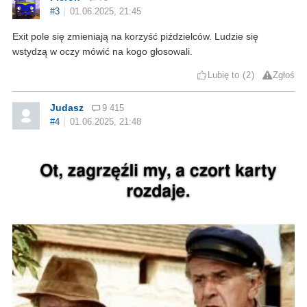
#3
01.06.2025, 21:45
Exit pole się zmieniają na korzyść piździelców. Ludzie się
wstydzą w oczy mówić na kogo głosowali.
Lubię to
2
Zgłoś
Judasz
9 415
#4
01.06.2025, 21:48