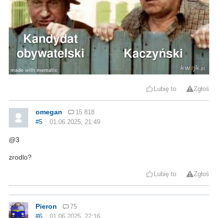
Lubię to
Zgłoś
omegan
15 818
#5
01.06.2025, 21:49
@3
zrodlo?
Lubię to
Zgłoś
Pieron
75
#6
01.06.2025, 22:16