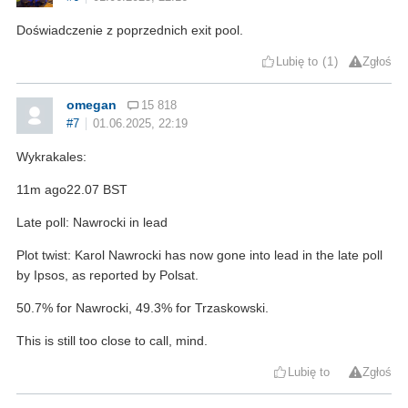
Doświadczenie z poprzednich exit pool.
Lubię to
1
Zgłoś
omegan
15 818
#7
01.06.2025, 22:19
Wykrakales:
11m ago22.07 BST
Late poll: Nawrocki in lead
Plot twist: Karol Nawrocki has now gone into lead in the late poll
by Ipsos, as reported by Polsat.
50.7% for Nawrocki, 49.3% for Trzaskowski.
This is still too close to call, mind.
Lubię to
Zgłoś