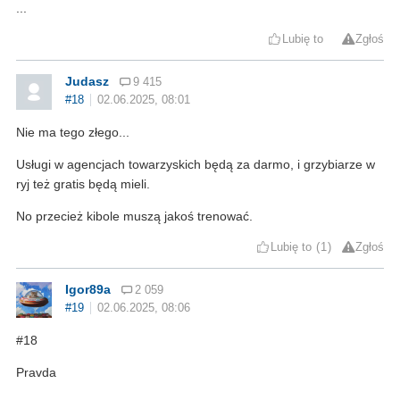
...
Lubię to
Zgłoś
Judasz
9 415
#18
02.06.2025, 08:01
Nie ma tego złego...
Usługi w agencjach towarzyskich będą za darmo, i grzybiarze w
ryj też gratis będą mieli.
No przecież kibole muszą jakoś trenować.
Lubię to
1
Zgłoś
Igor89a
2 059
#19
02.06.2025, 08:06
#18
Pravda