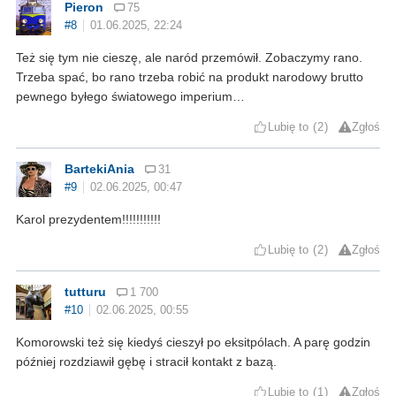
Pieron
75
#8
01.06.2025, 22:24
Też się tym nie cieszę, ale naród przemówił. Zobaczymy rano.
Trzeba spać, bo rano trzeba robić na produkt narodowy brutto
pewnego byłego światowego imperium…
Lubię to
2
Zgłoś
BartekiAnia
31
#9
02.06.2025, 00:47
Karol prezydentem!!!!!!!!!!!
Lubię to
2
Zgłoś
tutturu
1 700
#10
02.06.2025, 00:55
Komorowski też się kiedyś cieszył po eksitpólach. A parę godzin
później rozdziawił gębę i stracił kontakt z bazą.
Lubię to
1
Zgłoś