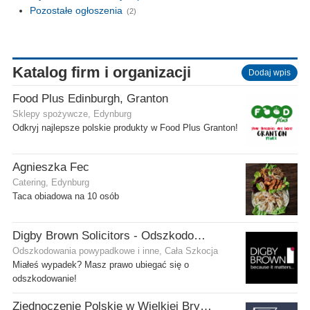
Pozostałe ogłoszenia
(2)
Katalog firm i organizacji
Dodaj wpis
Food Plus Edinburgh, Granton
Sklepy spożywcze, Edynburg
Odkryj najlepsze polskie produkty w Food Plus Granton!
Agnieszka Fec
Catering, Edynburg
Taca obiadowa na 10 osób
Digby Brown Solicitors - Odszkodowania w Szkocji
Odszkodowania powypadkowe i inne, Cała Szkocja
Miałeś wypadek? Masz prawo ubiegać się o
odszkodowanie!
Zjednoczenie Polskie w Wielkiej Brytanii