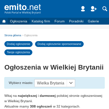
Ogłoszenia
Katalog firm
Forum
Poradniki
Galerie
Strona główna
Ogłoszenia
Dodaj ogłoszenie
Dodaj ogłoszenie sponsorowane
Twoje ogłoszenia
Ogłoszenia w Wielkiej Brytanii
Wybierz miasto
:
Wielka Brytania
Witaj na
największej
i
darmowej
polskiej stronie ogłoszeniowej
w Wielkiej Brytanii.
Aktualnie mamy
308 ogłoszeń
w 32 kategoriach.