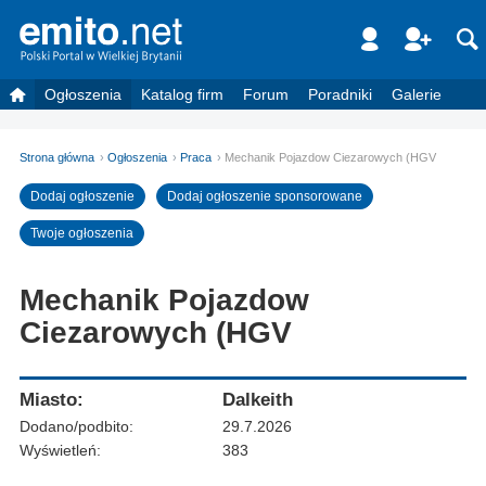
Ogłoszenia
Katalog firm
Forum
Poradniki
Galerie
Strona główna
Ogłoszenia
Praca
Mechanik Pojazdow Ciezarowych (HGV
Dodaj ogłoszenie
Dodaj ogłoszenie sponsorowane
Twoje ogłoszenia
Mechanik Pojazdow
Ciezarowych (HGV
Miasto:
Dalkeith
Dodano/podbito:
29.7.2026
Wyświetleń:
383